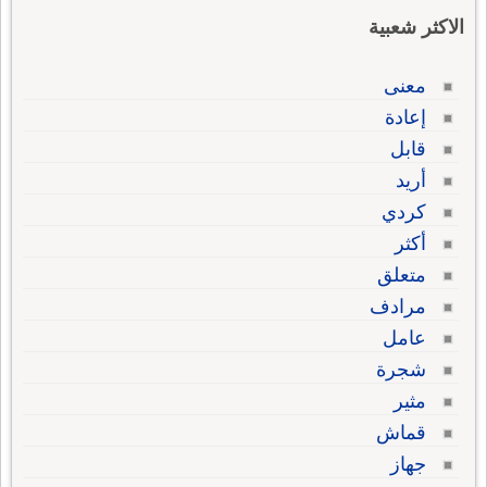
الاكثر شعبية
معنى
إعادة
قابل
أريد
كردي
أكثر
متعلق
مرادف
عامل
شجرة
مثير
قماش
جهاز