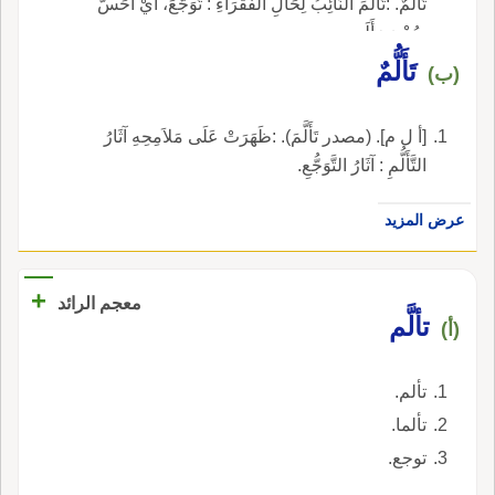
تَأَلُّمٌ. :تَأَلَّمَ النَّائِبُ لِحَالِ الفُقَرَاءِ : تَوَجَّعَ، أَيْ أَحَسَّ
بِحُزْنٍ وَأَلَمٍ.
تَأَلُّمٌ
(ب)
[أ ل م]. (مصدر تَأَلَّمَ). :ظَهَرَتْ عَلَى مَلاَمِحِهِ آثَارُ
التَّأَلُّمِ : آثَارُ التَّوَجُّعِ.
عرض المزيد
+
معجم الرائد
تألَّم
(أ)
تألم.
تألما.
توجع.