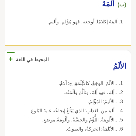
آلمَهُ
(ب)
آلمَهُ إكلامًا: أوجعه، فهو مُؤْلِم، وأَليم.
+
المحيط في اللغة
الألَمُ
ـ الألَمُ: الوَجَعُ، كالأيْلَمَةِ, ج: آلامٌ.
ـ ألِمَ، فهو أَلِمٌ، وتَألَّمَ وآلَمْتُه.
ـ الأَليمُ: المُؤْلِمُ.
ـ ألِمَ من العَذابِ: الذي يَبْلُغُ إيجاعُه غايةَ البُلوغ.
ـ الأَلُومَةُ: اللُّؤْمُ والخِسَّةُ، وأَلُومَةُ:موضع.
ـ الأيْلَمَةُ: الحَركةُ، والصوتُ.