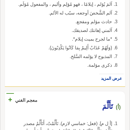
آلمَ يُؤلم ، إيلامًا ، فهو مُؤلِم وأليم ، والمفعول مُؤلَم.
آلم الشَّخصَ أوجعه، سبّب له الألم.
حادث مؤلم ومفجع.
آلمني إهانتك لصديقك.
*ما لجرح بميت إيلام*.
{وَلَهُمْ عَذَابٌ أَلِيمٌ بِمَا كَانُوا يَكْذِبُونَ}.
المذبوح لا يؤلمه السَّلخ.
ذكرى مؤلمة.
عرض المزيد
+
معجم الغني
تَأَلَّمَ
(أ)
[أ ل م]. (فعل: خماسي لازم). تَأَلَّمْتُ، أَتَأَلَّمُ مصدر