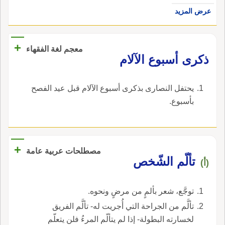
عرض المزيد
+
معجم لغة الفقهاء
‏ذكرى أسبوع الآلام‏
‏يحتفل النصارى بذكرى أسبوع الآلام قبل عيد الفصح
بأسبوع‏.
+
مصطلحات عربية عامة
تألّم الشّخص
(أ)
توجَّع، شعر بألمٍ من مرضٍ ونحوه.
تألَّم من الجراحة التي أُجريت له- تألَّم الفريق
لخسارته البطولة- إذا لم يتألّم المرءُ فلن يتعلّم