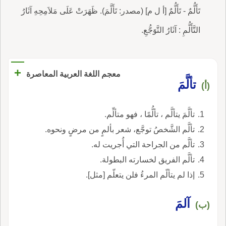
تَأَلُّمٌ - تَأَلُّمٌ [أ ل م] (مصدر: تَأَلَّمَ). ظَهَرَتْ عَلَى مَلاَمِحِهِ آثَارُ
التَّأَلُّمِ : آثَارُ التَّوَجُّعِ.
+
معجم اللغة العربية المعاصرة
تألَّمَ
(أ)
تألَّمَ يتألَّم ، تألُّمًا ، فهو متألِّم.
تألَّم الشَّخصُ توجَّع، شعر بألمٍ من مرضٍ ونحوه.
تألَّم من الجراحة التي أُجريت له.
تألَّم الفريق لخسارته البطولة.
إذا لم يتألّم المرءُ فلن يتعلّم [مثل].
آلمَ
(ب)