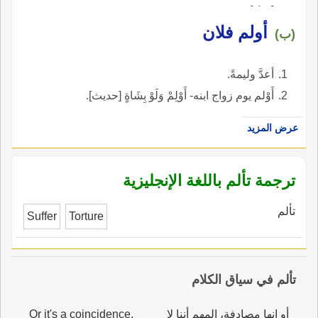
[مثل].
أولم فلان
(ب)
أعدَّ وليمةً.
أَوْلم يوم زواج ابنه- أَوْلِمْ وَلَوْ بِشَاةٍ [حديث].
عرض المزيد
ترجمة تألم باللغة الإنجليزية
تألم
Suffer
Torture
تألم في سياق الكلام
أو إنها مصادفة، المهم أننا لا
Or it's a coincidence.