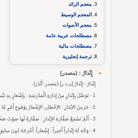
معجم الرائد
المعجم الوسيط
معجم الأصوات
مصطلحات عربية عامة
مصطلحات مالية
ترجمة إنجليزية
إِنْذارٌ : (مصدر)
إِنْذارٌ - إِنْذارٌ [ن ذ ر] (مصدر: أَنْذَرَ).
1 - تَوَصَّلَ بِإِنْذارٍ مِنْ إِدارَةِ الْمَدْرَسَةِ : بِإِشْعارٍ بِهِ تَنْبيهٌ على عَمَلٍ خَطيرٍ قامَ بِهِ.
2 - جَرَسُ الإنْذارِ : الإخْطار، الإِشْعارُ بِوُقوعِ أَمْرٍ مَّا لأخْذِ الحيطَةِ والحَذَرِ.
3 - أَلَمْ تَسْمَعْ صَفَّارَةَ الإِنْذارِ : صَفَّارَةً لَها صَوْتٌ ضَخْمٌ تُشْعِرُكَ بِحُدوثِ شَيْءٍ خَطيرٍ، أَوْحُلولِ مُناسَبَةٍ مَّا.
4 - وَجَّهَ لَهُ إِنْذاراً أَخِيراً : إِشْعاراً. أَخْرَجَهُ دُونَ سابِقِ إِنْذارٍ.