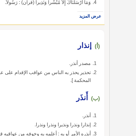
وَمَا أَرْسَلْنَاكَ إِلاَّ مُبْشِّراً وَنَذِيراً (قرآن) : رَسُولاً.
عرض المزيد
إنذار
(أ)
مصدر أنذر.
تحذير يحذر به الناس من عواقب الإقدام على عمل 
المحكمة ].
أَنذَر
(ب)
أنذر.
إنذارا ونذرا ونذيرا ونذرا ونذرا.
أنذره الأمر أو به : أعلمه به وخوفه من عواقبه 