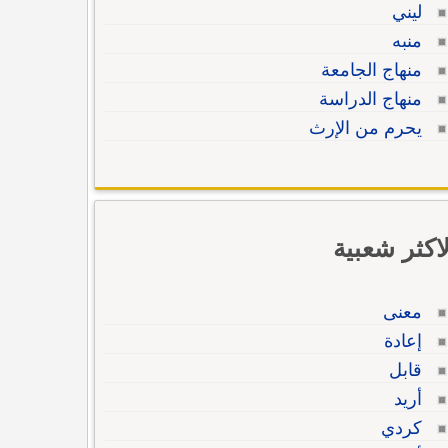
ليني
منبه
منهاج الجامعة
منهاج الدراسة
يحرم من الإرث
لاكثر شعبية
معنى
إعادة
قابل
أريد
كردي