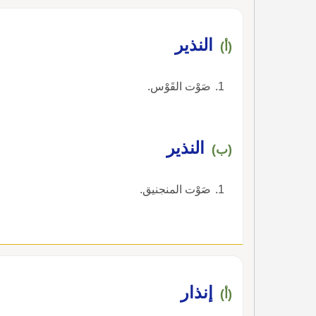
النذير
(أ)
صَوْت القَوْس.
النذير
(ب)
صَوْت المنجنيق.
إنذار
(أ)