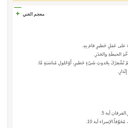
+
معجم الغني
َنْبيهٌ على عَمَلٍ خَطيرٍ قامَ بِهِ.
أخْذِ الحيطَةِ والحَذَرِ.
َخْمٌ تُشْعِرُكَ بِحُدوثِ شَيْءٍ خَطيرٍ، أَوْحُلولِ مُناسَبَةٍ مَّا.
ِنْذارٍ.
ً، مُخَوِّفاً.الإسراء آية 10.