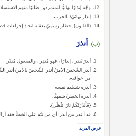
وجَّه إنذارًا نهائيًّا للمتمردين طالبًا منهم الاستسلا
إنذار نهائيّ/ بالحرب.
(القانون) إخطار رسميّ يعقبه اتخاذ إجراءات قضا
أنذرَ
(ب)
أنذرَ يُنذر ، إنذارًا ، فهو مُنذِر ، والمفعول مُنذَر.
أنذر الشَّخصَ الأمرَ/ أنذر الشَّخصَ بالأمر/ أنذر
من عواقبه.
أنذره بتسليم نفسه.
أنذره الخطر/ شفهيًّا.
{فَأَنْذَرْتُكُمْ نَارًا تَلَظَّى}.
قد أعذر من أنذر: أي من نبَّه على الخطأ فقد أز
عرض المزيد