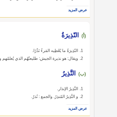
عرض المزيد
النّذِيرَةُ
(أ)
النّذِيرَةُ ما يُعْطِيه المَرءُ نَذْرًا.
ويقال: هو نذيرة الجيش: طليعتُهُم الذي يُعلمُهم ويُنْذِر
النَّذِيرُ
(ب)
النَّذِيرُ الإنذار.
و النَّذِيرُ المُنذِرُ. والجمع : نُذرٌ.
عرض المزيد