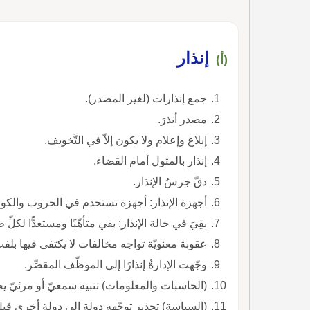
إنذار
(أ)
جمع إنذارات (لغير المصدر).
مصدر أنذرَ.
إبلاغ وإعلام ولا يكون إلاّ في التَّخويف.
إنذار بالمثول أمام القضاء.
دقّ جرسُ الإنذار.
أجهزة الإنذار: أجهزة تستخدم في الحروب والكو
بقِيَ في حالة الإنذار: بقي متأهّبًا ومستعدًّا لكلِّ
عقوبة معنويّة تواجه مخالفات لا يكتفى فيها بل
وجّهت الإدارةُ إنذارًا إلى الموظّف المقصِّر.
(الحاسبات والمعلومات) تنبيه سمعيّ أو مرئيّ يح
(السياسة) تحذير توجّهه دولة إلى دولة أخرى قب