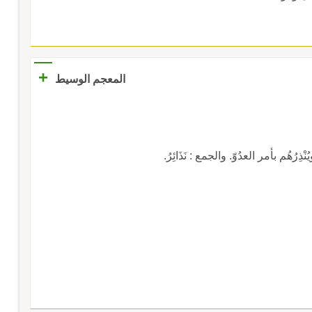
+
المعجم الوسيط
ُهُم بأمر العدُوّ. والجمع : نَذَائِرُ.