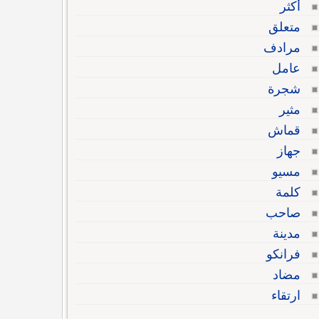
أكثر
متعلق
مرادف
عامل
شجرة
مثير
قماش
جهاز
مسيو
كلمة
صاحب
مدينة
فرانكو
مضاد
ارتقاء