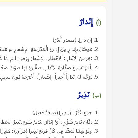
إِنْذارٌ
(أ)
[ن ذ ر]. (مصدر أَنْذَرَ).
:تَوَصَّلَ بِإِنْذارٍ مِنْ إِدارَةِ الْمَدْرَسَةِ : بِإِشْعارٍ بِهِ ت
:جَرَسُ الإنْذارِ : الإخْطار، الإِشْعارُ بِوُقوعِ أَمْرٍ مَّا ل
:أَلَمْ تَسْمَعْ صَفَّارَةَ الإِنْذارِ : صَفَّارَةً لَها صَوْتٌ ض
:وَجَّهَ لَهُ إِنْذاراً أَخِيراً : إِشْعاراً. :أَخْرَجَهُ دُونَ سابِقِ إ
نَذِيرٌ
(ب)
جمع: نُذُرٌ. [ن ذ ر].(صِيغَةُ فَعيل).
:كَانَ نَذِيرَ شُؤْمٍ : أَيْ إِنْذَارَ. :نَذِيرُ سُوءٍ :نَذِيرُ الخَطَرِ.الفرقان آية 5.
وَلَوْ شِئْنَا لَبَعَثْنَا فِي كُلِّ قَرْيَةٍ نَذِيراً (قرآن) : مُنْذِرا