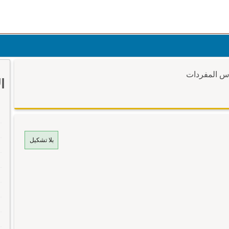
وس المفردات
ا
بلا تشكيل