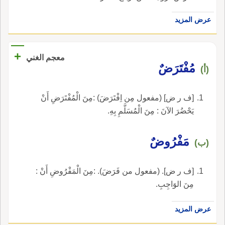
عرض المزيد
+
معجم الغني
مُفْتَرَضٌ
(أ)
[ف ر ض] (مفعول مِن اِفْتَرَضَ) :مِنَ الْمُفْتَرَضِ أَنْ
يَحْضُرَ الآنَ : مِنَ الْمُسَلَّمِ بِهِ.
مَفْرُوضٌ
(ب)
[ف ر ض]. (مفعول من فَرَضَ). :مِنَ الْمَفْرُوضِ أَنْ :
مِنَ الوَاجِبِ.
عرض المزيد