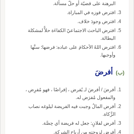
البرهنة على قضيّة أو حلّ مسألة.
افترض فوزه في المباراة.
افترض وجودَ خلاف.
افترض الباحث الاجتماعيّ الكفاءَة حلاًّ لمشكلة
البطالة.
افترض اللهُ الأحكامَ على عباده: فرضها؛ سنَّها
وأوجبها.
أفرضَ
(ب)
أفرضَ / أفرضَ لـ يُفرض ، إفراضًا ، فهو مُفرِض ،
والمفعول مُفرَض له.
أفرض المالُ وجبت فيه الفريضة لبلوغه نصاب
الزَّكاة.
أفرض لفلانٍ: جعل له فريضة أي حِصَّة.
أفرض لزوجته من أرباح الشركة.