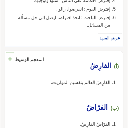
إفترض أحكامه على الناس : سنها وأوجبها.
إفترض القوم : انقرضوا، زالوا.
إفترض الباحث : اتخذ افتراضا ليصل إلى حل مسألة
من المسائل.
عرض المزيد
+
المعجم الوسيط
الفارِضُ
(أ)
الفارِضُ العالم بتقسيم المواريث.
الفرّاضُ
(ب)
الفرّاضُ الفارِضُ.