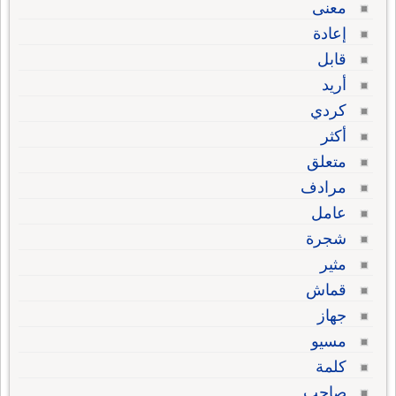
معنى
إعادة
قابل
أريد
كردي
أكثر
متعلق
مرادف
عامل
شجرة
مثير
قماش
جهاز
مسيو
كلمة
صاحب