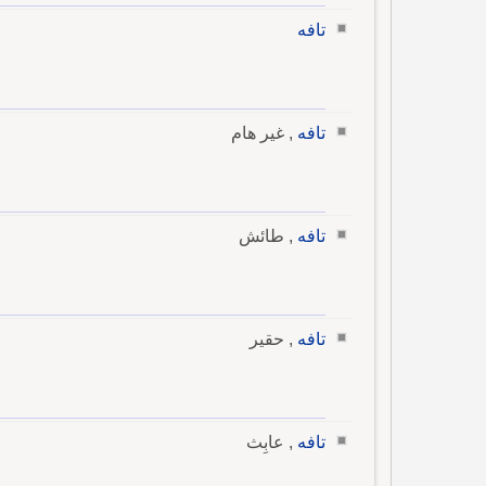
تافه
تافه
, غير هام
تافه
, طائش
تافه
, حقير
تافه
, عابِث