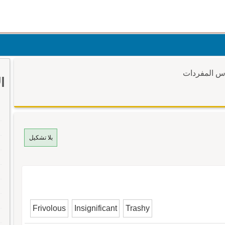
وس المفردات
ا
بلا تشكيل
Frivolous
Insignificant
Trashy