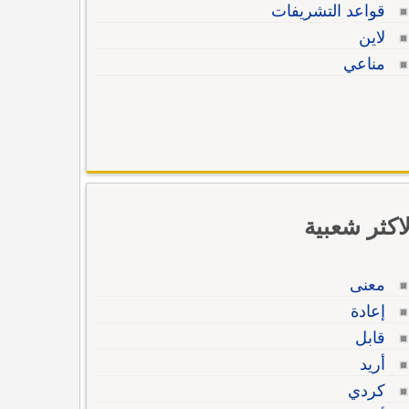
قواعد التشريفات
لاين
مناعي
لاكثر شعبية
معنى
إعادة
قابل
أريد
كردي