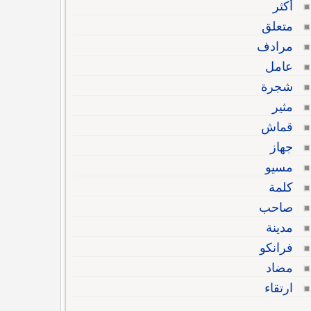
أكثر
متعلق
مرادف
عامل
شجرة
مثير
قماش
جهاز
مسيو
كلمة
صاحب
مدينة
فرانكو
مضاد
ارتقاء