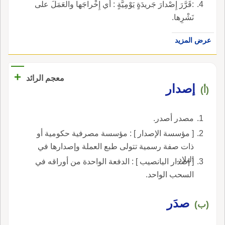
:قَرَّرَ إِصْدارَ جَريدَةٍ يَوْمِيَّةٍ : أَي إِخْراجَها والعَمَلَ على
نَشْرِها.
عرض المزيد
+
معجم الرائد
إصدار
(أ)
مصدر أصدر.
[ مؤسسة الإصدار ] : مؤسسة مصرفية حكومية أو
ذات صفة رسمية تتولى طبع العملة وإصدارها في
البلاد.
[ إصدار اليانصيب ] : الدفعة الواحدة من أوراقه في
السحب الواحد.
صدَر
(ب)