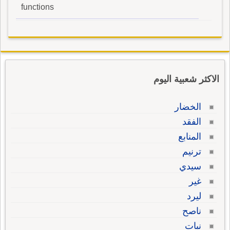
functions
الاكثر شعبية اليوم
الخضار
الفقد
المنابع
ترنيم
سيدي
غير
ليرد
ناصح
نبات