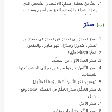
الضَّامنُ تغطيةَ إصدارٍ: (الاقتصاد) الشَّخص الذي
يتعهَّد بشراء ما يُصدره الغيرُ من أسهم وسندات
خاصَّة أثناء فترة معيَّنة.
صدَرَ
(ب)
صدَرَ / صدَرَ إلى / صدَرَ عن / صدَرَ في / صدَرَ من
يَصدُر ، صُدورًا وصَدْرًا ، فهو صادِر ، والمفعول
مَصْدورٌ (للمتعدِّي).
صدَر الكِتابُ ظهر.
صدَر العددُ الأوّل من المجلّة.
صدَر النَّاسُ: خرجوا من قبورهم إلى الحشر، بُعثوا
للحساب.
{يَوْمَئِذٍ يَصْدُرُ النَّاسُ أَشْتَاتًا لِيُرَوْا أَعْمَالَهُمْ}.
صدَر الحُكْمُ/ صدَر الحُكْمُ في القضيَّة: حَدَثَ؛ وقع
وتقرَّر.
صَدَر الأمرُ.
صدَر الشَّخصَ: أصاب صَدْره.