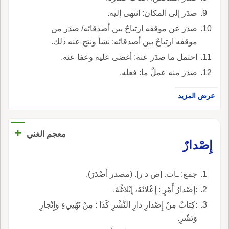
صدَر إلى المكان: انتهى إليه.
صدَر عن موقفه ارتياحٌ بين أصدقائه/ صدَر من
موقفه ارتياحٌ بين أصدقائه: نشأ ونتج عنه ذلك.
احتمل ما صدَر عنه: أغضى عليه وعفا عنه.
صدَر منه عملٌ ما: فعله.
عرض المزيد
+
معجم الغني
إِصْدارٌ
جمع: ـات. [ص د ر]. (مصدر أَصْدَرَ).
:إِصْدارُ أَمْرٍ : إِعْلانُهُ، إِبْلاغُهُ.
:كِتابٌ مِنْ إِصْدارِ دارِ النَّشْرِ كَذَا : مِنْ تَهْييءِ وَإِنْجازِ
وَنَشْرِ.