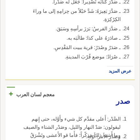
ـ صَدَّرَ كتابَه تَصْدِيراً: جَعَلَ له صَدْراً.
ـ صَدَّرَ بَعِيرَهُ: شَدَّ حَبْلاً من حِزامِهِ إلى ما وراءَ
الكِرْكِرَةِ.
ـ صَدَّرَ الفرسُ: بَرَزَ برأسِهِ وسَبَقَ.
ـ صادَرَهُ على كذا: طالَبَه به.
ـ صَدَرُ وصُدَرُ: قرية ببيت المَقْدِسِ.
ـ صُرَادُ: موضع قُرْبَ المدينةِ.
عرض المزيد
+
معجم لسان العرب
صدر
الصَّدْر: أَعلى مقدَّم كل شيء وأَوَّله، حتى إِنهم
ليقولون: صَدْ النهار والليل، وصَدْر الشتاء والصيف
وما أَشبه ذلك مذكّراً؛ فأَما قو الأَعشى وتَشْرَقُ
وصَدْر الأَمر: أَوّله.