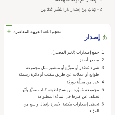
2 - كِتابٌ مِنْ إِصْدارِ دارِ النَّشْرِ كَذَا: مِن
+
معجم اللغة العربية المعاصرة
إصدار
(أ)
جمع إصدارات (لغير المصدر).
مصدر أصدرَ.
شيء مُصْدَر أو موزَّع أو منشور مثل مجموعة
طوابع أو عملات عن طريق مكتب أو دائرة رسميّة.
عدد من مجلَّة دوريَّة.
مجموعة مُميَّزة من نسخ لطبعة كتاب تتميَّز بأنّها
تختلف عن غيرها في المادَّة المطبوعة.
تحظى إصدارات مكتبة الأسرة بإقبال واسع من
القرَّاء.