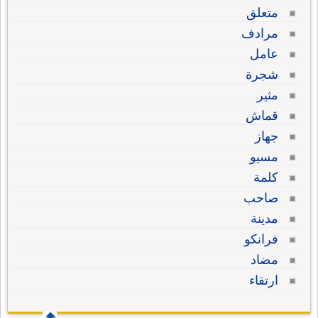
متعلق
مرادف
عامل
شجرة
مثير
قماش
جهاز
مسيو
كلمة
صاحب
مدينة
فرانكو
مضاد
ارتقاء