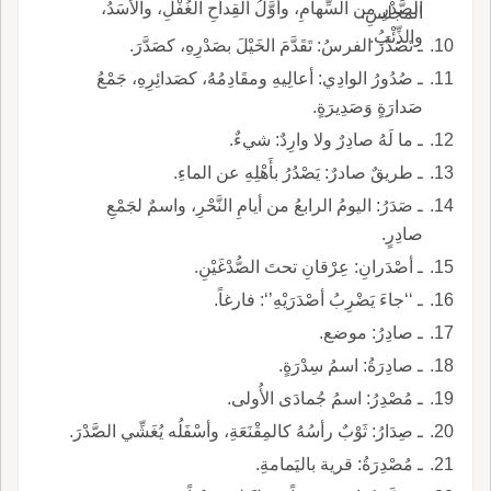
الصَّدْرِ من السِّهامِ، وأوَّلُ القِداحِ الغُفْلِ، والأَسَدُ،
المجلسِ.
والذِّئْبُ.
ـ تَصَدَّرَ الفرسُ: تَقَدَّمَ الخَيْلَ بصَدْرِهِ، كصَدَّرَ.
ـ صُدُورُ الوادِي: أعالِيهِ ومقَادِمُهُ، كصَدائِرِهِ، جَمْعُ
صَدارَةٍ وَصَدِيرَةٍ.
ـ ما لَهُ صادِرٌ ولا وارِدٌ: شيءٌ.
ـ طريقٌ صادرٌ: يَصْدُرُ بأَهْلِهِ عن الماءِ.
ـ صَدَرُ: اليومُ الرابعُ من أيامِ النَّحْرِ، واسمٌ لجَمْعِ
صادِرٍ.
ـ أصْدَرانِ: عِرْقانِ تحتَ الصُّدْغَيْنِ.
ـ ‘‘جاءَ يَضْرِبُ أصْدَرَيْهِ’‘: فارغاً.
ـ صادِرُ: موضع.
ـ صادِرَةُ: اسمُ سِدْرَةٍ.
ـ مُصْدِرُ: اسمُ جُمادَى الأُولى.
ـ صِدَارُ: ثَوْبٌ رأسُهُ كالمِقْنَعَةِ، وأسْفَلُه يُغَشِّي الصَّدْرَ.
ـ مُصْدِرَةُ: قرية باليَمامةِ.