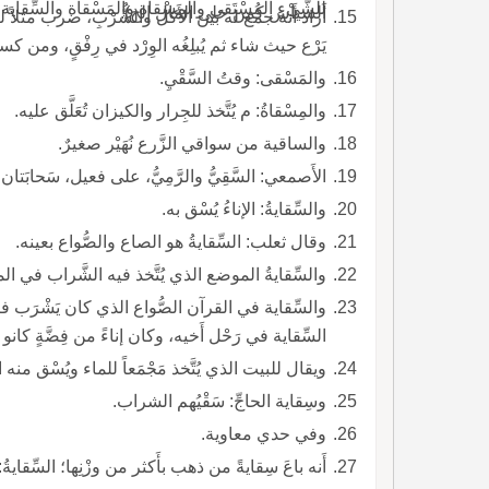
للشّيْءِ المُسْتَقى والمِسْقاة والمَسْقاة والسِّقاية
السياس كمن خلى المال إلخ).
أَراد أَنه جمع له بين الأَكل والشُّرْبِ، ضرب مثلاً لر
يَرْع حيث شاء ثم يُبلِغُه الوِرْد في رِفْقٍ، ومن ك
والمَسْقى: وقتُ السَّقْيِ.
والمِسْقاةُ: م يُتَّخذ للجِرار والكيزان تُعَلَّق عليه.
والساقية من سواقي الزَّرع نُهَيْر صغيرٌ.
الأَصمعي: السَّقِيُّ والرَّمِيُّ، على فعيل، سَحابَتا
والسِّقايةُ: الإناءُ يُسْق به.
وقال ثعلب: السِّقايةُ هو الصاع والصُّواع بعينه.
والسِّقايةُ الموضع الذي يُتَّخذ فيه الشَّراب في ا
والسِّقاية في القرآن الصُّواع الذي كان يَشْرَب في
السِّقاية في رَحْل أَخيه، وكان إناءً من فِضَّةٍ كانو
ويقال للبيت الذي يُتَّخذ مَجْمَعاً للماء ويُسْق منه ا
وسِقاية الحاجِّ: سَقْيُهم الشراب.
وفي حدي معاوية.
أَنه باعَ سِقايةً من ذهب بأَكثر من وزْنِها؛ السِّقاية