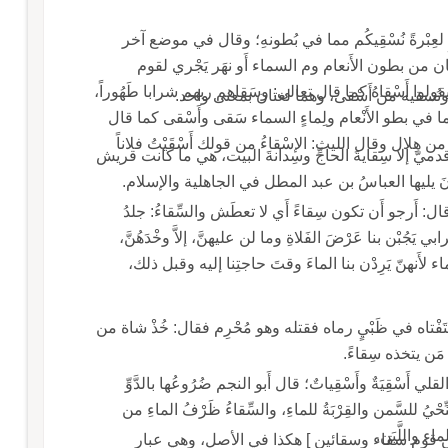
عِبْرةً نُسْقِيكُم مما في بُطونهِ؛ وقال في موضع آخر
كان من بطون الأَنعام وم السماء أَو نهَر يَجْري لقوم
 يقولوا أَسْقاهُ كما قال تعالى: وسَقاهم ربهم شرابا طَهُوراً،
ق ونُسقيه من أَسْقى، وهما لغتان بمعنى واحد.
ِما في بطو الأَنْعام ولِماءٍ السماء سَقى وأَسْقى كما قال
لبيد سَقى قومي بَني مَجْدٍ، وأَسْق نُمَيْراً والقَبائِلَ من هِلال وقال الليث: الإسْقاءُ من قولك أَسْقَيْتُ فلاناً
دميّ إلا سِقايةَ الحاجِّ وسِدانةَ البيت، هي ما كانت قريش
 وكانَ يليها العباسُ بن عبد المطل في الجاهلية والإسلام.
ل: أَرجو أَن تكون سِقاءً أَي لا تعطَش والسِّقاءُ: جلدُ
بي يَجُبْن بنا عَرْضَ الفَلاةِ وما لن عليهنَّ، إلاَّ وخْدَهُنَّ،
اء لأَنهنّ يَرِدْن بنا الماءَ وقتَ حاجتِنا إليه وقبل ذلك،
اه في ظَبْيٍ رماه فقتله وهو مُحْرِم فقال: خُذْ شاة من
ا مَن يتخذه سِقاءً.
ابن السكيت: السِّقاءُ يكون للِّبن والماء، والجمع القلي أَسْقِيَةٌ وأَسْقِياتٌ؛ قال أَبو النجم ضُرُوعُها بالدَّوِّ
 والنِّحْيُ للسَّمن والقِرْبَةُ للماءِ، والسِّقاءُ ظَرْفُ الماءِ من
 [ من قوم سقاء وسقائين ] هكذا في الأصل، وهي عبار