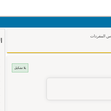
وس المفردات
ا
بلا تشكيل