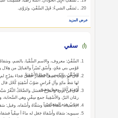
ـ تَسَقَّتِ الإِبِلُ الحَوْذانَ: أكَلَتْه رَطْباً، فَسَمِنَتْ علي
ـ تَسَقَّى الشيءُ: قَبِلَ السَّقْيَ، وتَرَوَّى.
عرض المزيد
سقي
(أ)
السَّقْيُ: معروف، والاسم السُّقْيا، بالضم، وسَقاهُ 
قَوْمي بني مَجْدٍ، وأَسْق نُمَيْراً والقبائِلَ من هِلال وي
السِّقْيُ، بالكسر، والجمعُ الأَسْقِيَةُ.
قال أَبو ذؤيب يَصِفُ مُشْتار عَسَل فجاءَ بمَزْجٍ لم يَرَ ال
لها مَظَّ مائِدٍ 
أَرْمِيَةٍ كُحْل وهما بمعنىً.
قال ابن بري: والمَزْجُ العَسَل والضَّحْكُ الثَّغْرُ شبَّ
رمّان البَرِّ، والأَسْقِية
صَوْبُ هذه السحائب.
اب سيده: سَقاهُ سََقْياً وسَقَّاهُ وأَسْقاه، وقيل: سَقا
سيبويه: سَقاهُ وأَسْقاهُ جَعَل له ماءً أ سِقْياً فسَق