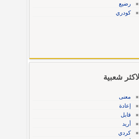
رضيع
كودري
لاكثر شعبية
معنى
إعادة
قابل
أريد
كردي