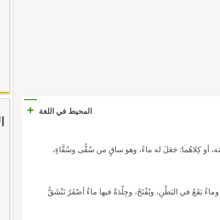
+
المحيط في اللغة
ا
ـ أسْقاهُ: دَلَّهُ على الماءِ، أو سَقَى ماشِيَتَه، أو أرضَه، أو كِلاهُما: جَعَلَ له ماءً، وهو ساقٍ من سُقًّى وسُقَّاءٍ،
اءٌ يَقَعُ في البَطْنِ، ويُفْتَحُ، وجِلْدَةٌ فيها ماءٌ أصْفَرُ تَنْشَقُّ