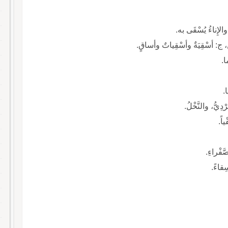
ُسْقَى به.
 وأساقٍ.
دِيُّ، والنَّخْلُ.
اً.
َفْراءِ.
ِقاءً.