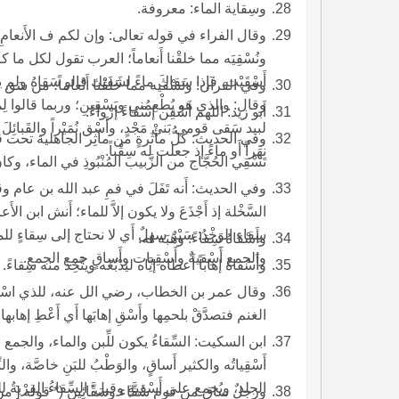
وسِقاية الماء: معروفة.
وقال الفراء في قوله تعالى: وإن لكم ف الأَنعامِ ل
ونُسْقِيَه مما خلقْنا أَنعاماً؛ العرب تقول لكل ما 
أَسْقَيْت، فإذا سَقاكَ ماءً لشَفَتِك قالو سَقاهُ ولم
وفي القرآن: ونَسْقيه مما خَلقْنا أَنْعاماً؛ من سَ
وقال: والذي هو يُطْعِمُني ويَسْقِينِ؛ وربما قالوا ل
أَبو زيد: اللهم أَسْقِن إسْقاءً إرْواءً.
وفي الحديث: كلُّ مأْثَرةٍ من مآثِر الجاهلية تحت ق
نهَراً أَو ماءً إذ جعلت له سِقْىاً.
تَسْقِي الحُجَّاج من الزَّبيب المُنْبُوذِ في الماء،
وفي الحديث: أَنه تَفَلَ في فمِ عبد الله بن عام وقا
السَّخْلة إذ أَجْذَعَ ولا يكون إلاَّ للماء؛ أَنش ابن الأَعرا
سِقاء الوَخْدُ: سَيْرٌ سهلٌ أَي لا نحتاج إلى سِقاءٍ للم
وأَسْقاهُ سِقاءً: وهَبَه له.
والجمع أََسِْقيةٌ وأَسْقِيات وأَساقٍ جمع الجمع.
وأَسْقاهُ إهاباً أَعطاه إيَّاه ليَدْبُغَه ويتَّخِذ منه سِقاءً.
وقال عمر بن الخطاب، رضي الل عنه، للذي اسْتَفْت
الغنم فتصدَّقْ بلحمِها وأَسْقِ إهابَها أَي أَعْطِ إهابه
أَسْقِياتُه والكثير أَساقٍ، والوَطْبُ للبَنِ خاصَّة،
الجلد، ويُجمع على أَسْقِيةٍ وقيل: السِّقاءُ القِرْبةُ للماء واللَّبَن.
ورجلٌ ساقٍ من قوم سُقَّاء وسَقَّائِينَ (* قوله