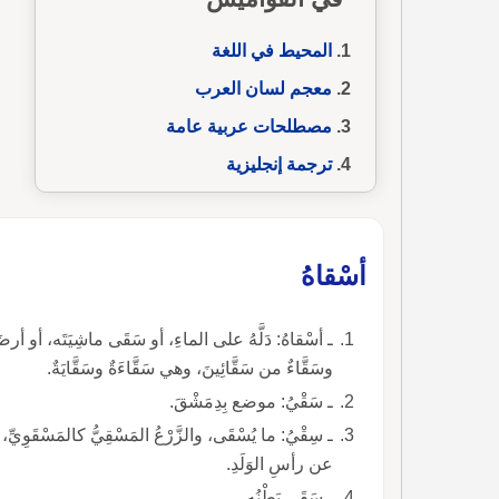
المحيط في اللغة
معجم لسان العرب
مصطلحات عربية عامة
ترجمة إنجليزية
أسْقاهُ
وسَقَّاءٌ من سَقَّائِينَ، وهي سَقَّاءَةٌ وسَقَّايَةٌ.
ـ سَقْيُ: موضع بِدِمَشْقَ.
ـ سِقْيُ: ما يُسْقَى، والزَّرْعُ المَسْقِيُّ كالمَسْقَوِيِّ، وم
عن رأسِ الوَلَدِ.
ـ سَقَى بَطْنُه.