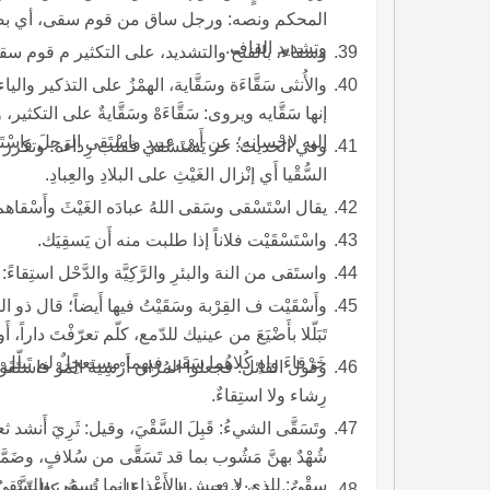
المحكم ونصه: ورجل ساق من قوم سقى، أي بضم 
وتشديد القاف.
وسقاء، بالفتح والتشديد، على التكثير م قوم سقا
والأُنثى سَقَّاءَة وسَقَّاية، الهمْزُ على التذكير و
إنها سَقَّايه ويروى: سَقَّاءَهْ وسَقَّايةٌ على الت
إليه لإحْسانهِ؛ عن أَبي عبيد واسْتَقى الرجلَ واسْتَ
وفي الحديث: خر يَسْتَسْقي فقلب رِداءَه؛ وتكرر ذ
السُّقْيا أَي إنْزال الغَيْثِ على البلادِ والعِبادِ.
يقال اسْتَسْقى وسَقى اللهُ عبادَه الغَيْثَ وأَسْقاهم، والاسم السُّقْي بالضم.
واسْتَسْقَيْت فلاناً إذا طلبت منه أَن يَسقِيَك.
واستَقى من النهَ والبئرِ والرَّكِيَّة والدَّحْل استِقاءً
وأَسْقَيْت ف القِرْبة وسَقَيْتُ فيها أَيضاً؛ قال ذو الر
تَبَلّلا بأَضْيَعَ من عينيك للدّمع، كلّم تعرّفْتَ دارا
خَرْقاءَ واهٍ كُلاهُما سَقَى فيهما مستعجِلٌ لم تَبل
وقول القائل: فجعلوا المُرّان أَرْشِيةَ المَوْ فاستَقَو
رِشاء ولا استِقاءٌ.
وتَسَقَّى الشيءُ: قَبِلَ السَّقْيَ، وقيل: ثَرِيَ أَنشد ثع
شُهْدٌ بهنَّ مَشُوب بما قد تَسَقَّى من سُلافٍ، وضَمَّه
سِقْيٌ: للذي لا يعيش بالأَعْذاءِ إنما يُسقى والسَّق
وزرع سِقيٌ: يُسْقى بالماء، والمَسقَويُّ: كالسِّقْى