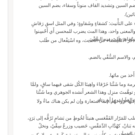
السين وتشديد القاف منوناً وسقاء، بضم السين
ئين).
الياء على التأْنيث: كشقاءٍ وشَقاوةٍ؛ وفي المثل اسقِ رَقاشِ
كثير، والمعنى واحد، وهذا المث يضرب للمحسن أَي أَحْسِنوا
سْقاه: طَلب منه السَّقْيَ.
كر الاسْتِسْقاء في الحديث، وه اسْتِفْعال من طَلب
: أَخذ من مائها.
مة وما شَنَّتا خَرْقاءَ واهِيتَا الكُل سَقى فيهما ساقٍ، ولمَّا
ً، أَو توهَّمتَ منزِل وهذا الشعر أَنشده الجوهري وما شَنَّتا
ّل والصواب ما أوردناه.
ْا بها أَرواحَهُم، إنما استعارهَ وإن لم يكن هناك ماءٌ ولا
لب للمَرّار الفَقْعَسي هنيئاً لخُوطٍ من بَشامٍ تَرُفُّه إلى بَرَدٍ،
 بَنانٌ، كهُدَّابِ الدِّمَقْسِ، خَضيب وزرعٌ سِقْيٌ، ونخلٌ
يُ المصدر.
 حكاه أَبو عبيد، كأَنه نسبهَ إلى مَسقىً كَمرْمىً، ولا يكون