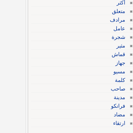
أكثر
متعلق
مرادف
عامل
شجرة
مثير
قماش
جهاز
مسيو
كلمة
صاحب
مدينة
فرانكو
مضاد
ارتقاء