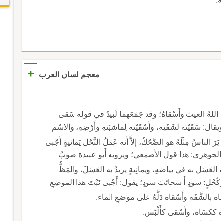
ه.
+
معجم لسان العرب
اللهُ الغيث وأَسْقاهُ؛ وقد جَمَعَهما لَبيدٌ في قوله سَقى
قال: سَقَيْته لشَفَتِه، وأَسْقَيْته لِماشيَتهِ وأَرْضِهِ، والاسْم
ناسُ مِثْلَهُ هو الضَّحْكُ، إلاَّ أَنه عَمَلُ النَّحْل يَمانيةٍ أَجْبى
وآلِ قُراسٍ صَوْبُ أَسْقِيَةٍ كُحْل قال الجوهري: هذا قول الأَصمعي؛ ويرويه أَبو عبيدة صوبُ
ه العَسَل به في بياضهِ، ويمانِيةٍ يريدُ به العَسَلَ، والمَظُّ
ُ جمع سِقْيٍ وهي السَّحابة، وكُحْلٍ: سودٍ أَ سحائبَ سودٍ؛ يقول: أَجْبى نَبْتَ هذا الموضِعِ
ه بالشَّفَة وأَسْقاه دَلَّهُ على موضعِ الماء.
اه ككسَاه، وأَسْقى كأَلْبَس.