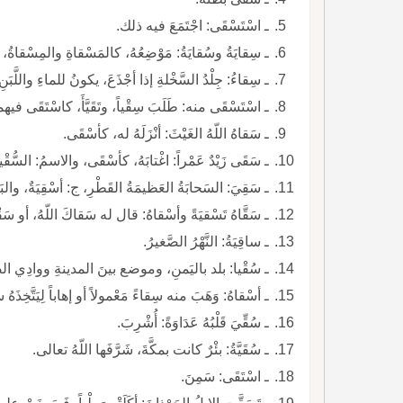
ـ اسْتَسْقَى: اجْتَمَعَ فيه ذلك.
ـ سِقايَةُ وسُقايَةُ: مَوْضِعُهُ، كالمَسْقاةِ والمِسْقاةُ، والإِناءُ ي
ـ سِقاءُ: جِلْدُ السَّخْلةِ إذا أجْذَعَ، يكونُ للماءِ واللَّبَنِ، ج: أسْقِيَةٌ وأسْقِياتٌ
ـ اسْتَسْقَى منه: طَلَبَ سِقْياً، وتَقَيَّأَ، كاسْتَقَى فيهما.
ـ سَقاهُ اللّهُ الغَيْثَ: أنْزَلَهُ له، كأسْقَى.
ـ سَقَى زَيْدٌ عَمْراً: اغْتابَهُ، كأسْقَى، والاسمُ: السُّقْيا.
ـ سَقِيَ: السَحابَةُ العَظيمَةُ القَطْرِ، ج: أسْقِيَةٌ، والبَرْ
ـ سَقَّاهُ تَسْقيَةً وأسْقاهُ: قال له سَقاكَ اللّهُ، أو سَقْي
ـ ساقِيَةُ: النَّهْرُ الصَّغيرُ.
ـ سُقْيا: بلد باليَمنِ، وموضع بينَ المدينةِ ووادِي الصّ
ـ أسْقاهُ: وَهَبَ منه سِقاءً مَعْمولاً أو إهاباً لِيَتَّخِذَهُ س
ـ سُقِّيَ قَلْبُهُ عَدَاوَةً: أُشْرِبَ.
ـ سُقَيَّةُ: بئْرٌ كانت بمكَّةَ، شَرَّفَها اللّهُ تعالى.
ـ اسْتَقَى: سَمِنَ.