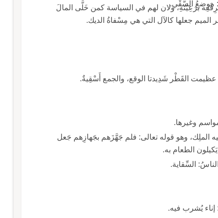
: موضعُ السَّقْي.
ِفْقِه برَعِيَّتهِ، ولان لهم في السياسة كمن خَلَّى المالَ
سر الميم جعلها كالآل التي هي مِسْفاةُ الديك.
ن عظيمت القَطْر شَدِيدتا الوقع، والجمع أَسْقِيةٌ.
لمواسم وغيرها.
ه الملِك، وهو قوله تعالى: فلم جَهَّزَهم بجَهازِهم جَعل
 يَكيلون الطعام به.
لناسُ: السِّقاية.
ُ: إناء يُشرب فيه.