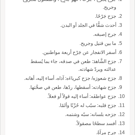
وجريح.
جرَح جَرْحًا.
أحدث شقًّا في الجلد أو البدن.
جرح إصبعَه.
ما بين قتيل وجريح.
أسفر الانفجار عن جَرْح أربعة مواطنين.
جرَح الشَّاهدَ: طعن في صدقه، جاء بما يُسقط
عدالته ويردّ شهادته.
جرَح شعورَه/ جرَح كبرياءَه: آذاه، أساء إليه، أهانه.
جرَح شهادته: أسقطها، ردّها، طعن في صحَّتها.
جرَح عواطفَه: أساء إليه قولاً أو فعلاً.
جرَح قلبه: سبّب له حُزْنًا وألمًا.
جرَحه بلسانه: سبّه وشتمه.
أفسد سطحًا مصقولاً.
جرح مرآةً.