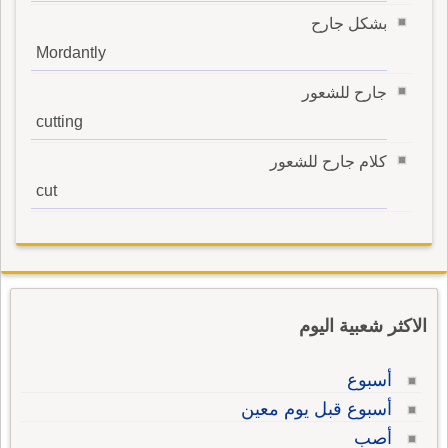
بشكل جارح
Mordantly
جارح للشعور
cutting
كلام جارح للشعور
cut
الاكثر شعبية اليوم
أسبوع
أسبوع قبل يوم معين
أصب