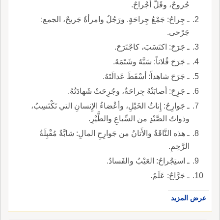
جُروحٌ، وقَلَّ أجْراحٌ.
ـ جِراحُ: جَمْعُ جِراحَةٍ. ورَجُلٌ وامرأةٌ جَريحٌ، الجمع:
جَرْحى.
ـ جَرَحَ: اكتَسَبَ، كاجْتَرَحَ.
ـ جَرَحَ فُلاناً: سَبَّهُ وشَتَمَهُ.
ـ جَرَحَ شاهداً: أسْقَطَ عَدالَتَهُ.
ـ جَرِحَ: أصابَتْهُ جِراحَةٌ، وجُرِحَتْ شَهادَتُهُ.
ـ جَوارِحُ: إِناثُ الخَيْلِ، وأعْضاءُ الإِنسانِ التي تَكْتَسِبُ،
وذواتُ الصَّيْدِ من السِّباعِ والطَّيْرِ.
ـ هذه النَّاقَةُ والأَتانُ من جَوارِحِ المالِ: شابَّةٌ مُقْبِلَةُ
الرَّحِمِ.
ـ استِجْراحُ: العَيْبُ والفَسادُ.
ـ جَرَّاحٌ: عَلَمٌ.
عرض المزيد