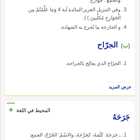
والجمع : جَوارحُ.
وفي التنزيل العزيز:المائدة آية 4 وَمَا عَلَّمْتُمْ مِن
الْجَوَارِحِ مُكلِّبِينَ ) ).
و الجارحة ما تُجرح به الشهادة.
الجرّاح
(ب)
الجرّاح الذي يعالِج بالجراحة.
عرض المزيد
+
المحيط في اللغة
جَرَحَهُ
ـ جَرَحَهُ: كَلَمَهُ، كجَرَّحَهُ، والاسْمُ: الجُرْحُ، الجمع: