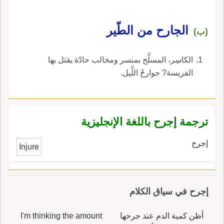
الجارح من الطّير
(ب)
الكاسِر، المسلَّح بمنسر ومخالب حادّة يقتل بها
الفريسة? جوارحُ اللَّيل.
ترجمة إجرح باللغة الإنجليزية
إجرح
Injure
إجرح في سياق الكلام
أظن كمية الدم عند جرحها
I'm thinking the amount