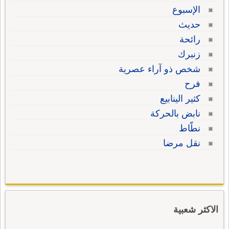
الإسبوع
حديث
رائحة
زنبرك
شخص ذو آراء عصرية
فرح
كثير الينابيع
نابض بالحركة
نطّاط
نقل مرضا
الاكثر شعبية