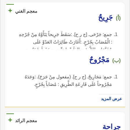
+
معجم الغني
جَرِيحٌ
(أ)
جمع: جَرْحَى. [ج ر ح]. :سَقَطَ جَرِيحاً يَتَأَوَّهُ مِنْ جُرْحِهِ
: الْمُصَابُ بِجُرْحٍ. :أَغَارَتْ طَائِرَاتُ العَدُوِّ عَلَى
مُخَيَّمَاتِ اللاَّجِئِينَ الفِلَسْطِينِيِّينَ، وَسَقَطَ عَدَدٌ مِنَ
القَتْلَى وَالجَرْحَى.
مَجْرُوحٌ
(ب)
جمع: مَجَارِيحُ. [ج ر ح]. (مفعول مِنْ جَرَحَ). :وَجَدَهُ
مَجْرُوحاً عَلَى قَارِعَةِ الطَّرِيقِ : مُصَاباً بِجُرْحٍ.
عرض المزيد
+
معجم الرائد
جِراحة