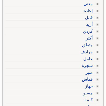
معنى
إعادة
قابل
أريد
كردي
أكثر
متعلق
مرادف
عامل
شجرة
مثير
قماش
جهاز
مسيو
كلمة