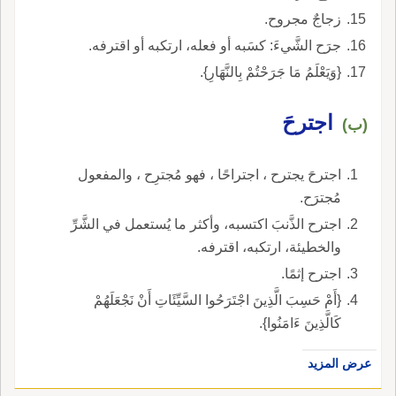
زجاجٌ مجروح.
جرَح الشَّيءَ: كسَبه أو فعله، ارتكبه أو اقترفه.
{وَيَعْلَمُ مَا جَرَحْتُمْ بِالنَّهَارِ}.
اجترحَ
(ب)
اجترحَ يجترح ، اجتراحًا ، فهو مُجترِح ، والمفعول
مُجترَح.
اجترح الذَّنبَ اكتسبه، وأكثر ما يُستعمل في الشَّرِّ
والخطيئة، ارتكبه، اقترفه.
اجترح إثمًا.
{أَمْ حَسِبَ الَّذِينَ اجْتَرَحُوا السَّيِّئَاتِ أَنْ نَجْعَلَهُمْ
كَالَّذِينَ ءَامَنُوا}.
عرض المزيد