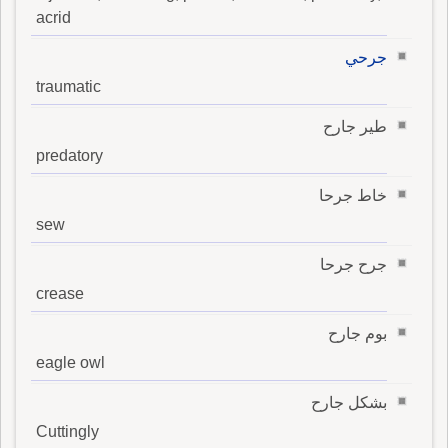
acrid
جرحي
traumatic
طير جارح
predatory
خاط جرحا
sew
جرح جرحا
crease
بوم جارح
eagle owl
بشكل جارح
Cuttingly