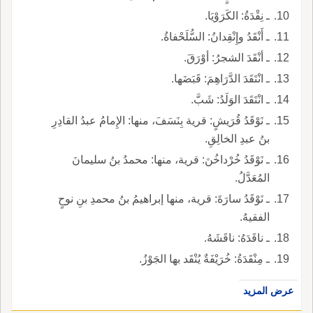
ـ نِقْدَةُ: الكَرَوْيَا.
ـ أَنْقَدُ وإِنْقِدانُ: السُّلَحْفاةُ.
ـ أنْقَدَ الشجرُ: أوْرَقَ.
ـ انْتَقَدَ الدَّرَاهِمَ: قَبَضَها.
ـ انْتَقَدَ الوَلَدُ: شَبَّ.
ـ نَوْقَدُ قُرَيشٍ: قرية بِنَسَفَ، منها: الإِمامُ عبدُ القادِرِ
بنُ عبدِ الخالِقِ.
ـ نَوْقَدُ خُرْداخُنَ: قرية، منها: محمدُ بنُ سليمانَ
المُعَدَّلُ.
ـ نَوْقَدُ سارَةَ: قرية، منها إبراهيمُ بنُ محمدِ بنِ نوحٍ
الفقيهُ.
ـ ناقَدَهُ: ناقَشَهُ.
ـ مِنْقَدَةُ: خُرَيْفَةٌ يُنْقَد بها الجَوْزُ.
عرض المزيد