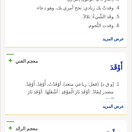
وقدتْ بك زنادي: نجح أمري بك، وهو دعاء.
وقَد الشَّيءُ: تلالأ.
وقدت النُّجوم.
عرض المزيد
+
معجم الغني
أَوْقَدَ
[و ق د]. (فعل: رباعي متعد). أوْقَدْتُ، أُوْقِدُ، أَوْقِدْ،
مصدر إيقَادٌ. :أوْقَدَ نَارَ الْمَوْقِدِ : أشْعَلَهَا. :أوْقَدَ نَارَ
الحَرْبِ.
عرض المزيد
+
معجم الرائد