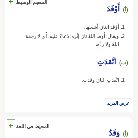
+
المعجم الوسيط
أَوْقَدَ
(أ)
أَوْقَدَ النارَ: أَشعلها.
ويقال: أَوقد اللهُ نارًا إثْرَه: دُعاءٌ عليه، أَي لا رَجَعَهُ
اللهُ ولا ردَّه.
اتَّقدَتِ
(ب)
اتَّقدَتِ النارُ: وقَدَت.
عرض المزيد
+
المحيط في اللغة
وَقَدُ
(أ)