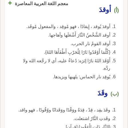
+
معجم اللغة العربية المعاصرة
أوقدَ
(أ)
أوقدَ يُوقد ، إِيقادًا ، فهو مُوقِد ، والمفعول مُوقَد.
أوقد الشَّخْصُ النَّارَ أَشْعَلَها وأهاجها.
أوقد القومُ نار الحرب.
{كُلَّمَا أَوْقَدُوا نَارًا لِلْحَرْبِ أَطْفَأَهَا اللهُ}.
أَوْقَدَ اللهُ نارًا إثرَه: دُعاءٌ عليه، أي لا رجَّعه الله ولا
ردَّه.
يُوقِد نار الحماس: يلهبها ويزيدها.
وقَدَ
(ب)
وقَدَ يقِد ، قِدْ ، قِدَةً ووَقْدًا ووَقَدانًا ووُقُودًا ، فهو واقد.
وقَدتِ النَّارُ اشتعلت.
{النَّارِ ذَاتِ الْوُقُودِ} [قرآن].