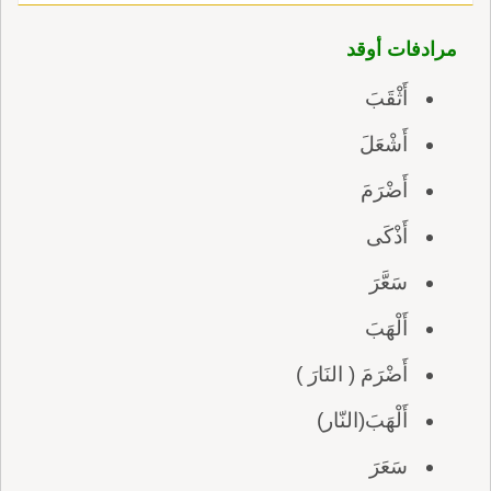
مرادفات أوقد
أَثْقَبَ
أَشْعَلَ
أَضْرَمَ
أَذْكَى
سَعَّرَ
أَلْهَبَ
أَضْرَمَ ( النَارَ )
أَلْهَبَ(النّار)
سَعَرَ