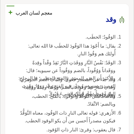
+
معجم لسان العرب
وقد
(أ)
الوَقُودُ: الحطَب.
يقال: ما أَجْوَدَ هذا الوَقُودَ للحطَب قا الله تعالى:
أُولئك هم وَقُودُ النارِ.
الوَقَدُ: نَفْسُ النَّارِ وَوَقَدَتِ النَّارُ تَقِدُ وَقْداً وقِدةً
ووَقَداناً وَوُقُوداً، بالضم ووَقُوداً عن سيبويه؛ قال:
والأَكثر أَن الضم للمصدر والفتح للحطب؛ قا الزجاج:
وقد جاء في المصدر فَعُولٌ، والباب الضم الجوهري:
المصدر مضموم ويجوز فيه الفتح وقد رَوَوْا: وَقَدت
وقَدَتِ النارُ تَقِدُ وُقُوداً، بالضم، ووَقَداً وقِدَةً ووَقِيدا
النار وقوداً، مث قَبِلْتُ الشيءَ قَبُولاً.
ووَقْداً ووَقَداناً أَي تَوَقَّدَتْ.
والاتِّقادُ: مثل التَّوَقُّد والوَقُود، بالفتح: الحطب،
وبالضم: الاتِّقادُ.
الأَزهري: قوله تعالى النارِ ذات الوَقُود، معناه التَّوَقُّدُ
فيكون مصدراً أَحسن من أَن يكو الوقود الحطب.
قال يعقوب: وقرئ: النار ذاتِ الوُقود.