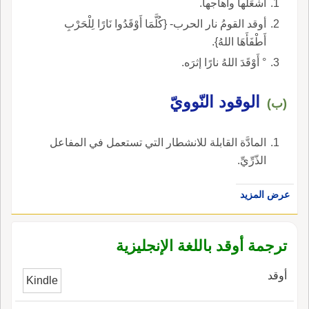
أَشْعَلَها وأهاجها.
أوقد القومُ نار الحرب- {كُلَّمَا أَوْقَدُوا نَارًا لِلْحَرْبِ
أَطْفَأَهَا اللهُ}.
° أَوْقَدَ اللهُ نارًا إثرَه.
الوقود النّوويّ
(ب)
المادَّة القابلة للانشطار التي تستعمل في المفاعل
الذّرِّيِّ.
عرض المزيد
ترجمة أوقد باللغة الإنجليزية
أوقد
Kindle