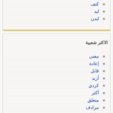
كتف
لبد
لندن
الاكثر شعبية
معنى
إعادة
قابل
أريد
كردي
أكثر
متعلق
مرادف