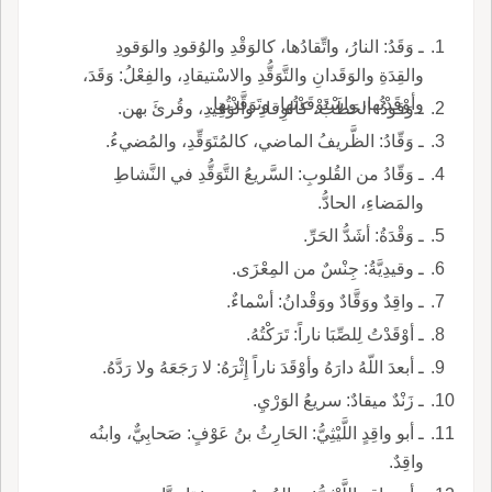
ـ وَقَدُ: النارُ، واتِّقادُها، كالوَقْدِ والوُقودِ والوَقودِ
والقِدَةِ والوَقَدانِ والتَّوَقُّدِ والاسْتيقادِ، والفِعْلُ: وَقَدَ،
وأوْقَدْتُها، واسْتَوْقَدْتُها، وتَوَقَّدْتُها.
ـ وَقودُ: الحَطَبُ، كالوِقادِ والوَقِيدِ، وقُرئَ بهن.
ـ وَقّادُ: الظَّريفُ الماضي، كالمُتَوَقِّدِ، والمُضيءُ.
ـ وَقّادُ من القُلوبِ: السَّريعُ التَّوَقُّدِ في النَّشاطِ
والمَضاءِ، الحادُّ.
ـ وَقْدَةُ: أشَدُّ الحَرِّ.
ـ وقيدِيَّةُ: جِنْسٌ من المِعْزَى.
ـ واقِدٌ ووَقَّادٌ ووَقْدانُ: أسْماءٌ.
ـ أوْقَدْتُ لِلصِّبَا ناراً: تَرَكْتُهُ.
ـ أبعدَ اللّهُ دارَهُ وأوْقَدَ ناراً إِثْرَهُ: لا رَجَعَهُ ولا رَدَّهُ.
ـ زَنْدٌ ميقادٌ: سريعُ الوَرْيِ.
ـ أبو واقِدٍ اللَّيْثِيُّ: الحَارِثُ بنُ عَوْفٍ: صَحابِيٌّ، وابنُه
واقِدٌ.