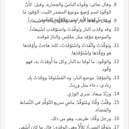
وقال تعالى: وَقُودُه الناسُ والحِجارة، وقيل: كأَنَّ
الوَقُودَ اسم وُضِعَ موضِعَ المصدر الليث: الوَقود ما
ترى من لهبها لأَنه اسم، والوُقُود المصدر.
ويقال أَوقَدْتُ النار واستَوْقَدْتُها إِيقاداً واسْتِيقاداً.
وقد وقَدَتِ النار وتَوقَّدَتْ واسَتوْقَدتِ اسْتِيقاداً،
والموضع مَوْقِد مثل مَجْلِس والنارُ مُوقَدة.
وتَوَقَّدَتْ واتَّقَدَتْ واسْتَوْقَدَتْ، كله: هاجَتْ وأَوْقَدَها
هو ووَقَّدَها واسْتَوْقَدَها.
والوَقُود: ما تُوقَدُ به النار وكل ما أُوقِدَتْ به، فهو
وَقُود.
والمَوْقِدُ: موضع النار، وه المُسْتَوقَدُ ووَقَدَتْ بِك
زِنادي: دعاء مثل وَرِيَتْ.
وزَنْدٌ مِيقاد: سري الوَرْيِ.
وقَلْبٌ وَقَّادٌ ومُتَوَقِّدٌ: ماضٍ سريع التَّوَقُّدِ في النَّشاط
والمَضاءِ.
ورجل وقَّاد: ظريف، وهو من ذلك.
وتَوَقَّدَ الشيءُ: تَلأْلأَ وهي الوقَدَى؛ قال ما كانَ أَسْقى