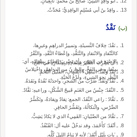
ـ أبو واقِدٍ اللَّيْثِيُّ: صالِحُ بنُ محمدٍ: تابِعِيَّانِ.
ـ واقِدُ بنُ أبي مُسْلِمٍ الواقِدِيُّ: مُحَدِّثٌ.
نَقْدُ
(ب)
ـ نَقْدُ: خِلافُ النَّسيئَةِ، وتمييزُ الدراهِمِ وغيرِها،
كالتَّنْقادِ والانْتقادِ والتَّنَقُّدِ، وإعْطاءُ النَّقْدِ، والنَّقْرُ
بالإِصْبَعِ في الجَوْزِ، وأن يَضْرِبَ الطائِرُ بِمِنْقادِهِ، أي:
ـ أن يَضْرِبَ الطائِرُ بِمِنْقادِهِ: بِمِنْقارِهِ في الفَخِّ.
بِمِنْقارِهِ في الفَخِّ، والوازِنُ من الدراهِمِ، واخْتِلاسُ
ـ نِقْدُ ونُقْدُ: البَطِيءُ الشَّبابِ، القليلُ اللَّحْمِ.
النَّظَرِ نحوَ الشيءِ، ولَدْغُ الحَيَّةِ.
ـ نُقُدُ ونَقَدُ: ضَرْبٌ من الشجرِ، واحدَتُهُ نُقُدَةٌ ونَقَدَةٌ.
ـ النَّقَدُ: جِنْسٌ من الغَنَمِ قَبيحُ الشَّكْلِ، وراعيهِ: نَقَّادٌ.
ـ نَقَّادٌ : راعي النَّقَدُ، الجمع: نِقادٌ ونِقادَةٌ، وتَكَسُّرُ
الضِّرْسِ، وائْتكالُهُ، وتَقَشُّرُ الحافِرِ.
ـ نَقَّادٌ من الصِّبْيانِ: القَمِيءُ الذي لا يَكادُ يَشِبُّ.
ـ أنْقَدُ: كأَحْمَدَ، وقد تدخُلُ عليه أل: القُنْفُذُ.
ـ 'بات بلَيْلٍ أَنْقَدَ': لأنه لا يَنامُ الليلَ كُلَّه.