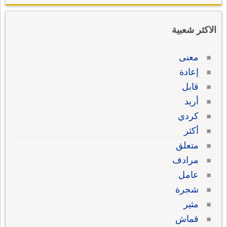
الاكثر شعبية
معنى
إعادة
قابل
أريد
كردي
أكثر
متعلق
مرادف
عامل
شجرة
مثير
قماش