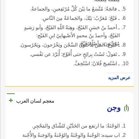
ـ فائجَةُ: مُتَّسَعُ ما بَيْنَ كُلِّ مُرْتَفِعينِ، والجماعةُ.
ـ فَيْجُ: مُعَرَّبُ: بَيْكَ، والجَماعَةُ مِنَ النَّاسِ.
ـ أحمدُ بنُ حَسَنٍ الفَيْجُ، وهِبَةُ اللّهِ الفَيْجُ، وأبو رَشيدٍ
الفَيْجُ، وأحمدُ بنُ محمدٍ الأَصْبهانِيّ ابنِ الفَيْج:
مُحَدِّثونَ، وأصْلُهُ فَيِّجٌ.
ـ فُيُوجُ: الذينَ يَدْخُلونَ السِّجْنَ ويَخْرُجونَ، ويَحْرُسونَ.
ـ تَقولُ: لسْتُ بِرائِحٍ حتى أُفَوِّجَ: أُبَرِّدَ عن نَفْسي.
ـ اسْتُفيجَ فُلانٌ: اسْتُخِفَّ.
عرض المزيد
+
معجم لسان العرب
وجن
(أ)
الوَجْنَةُ: ما ارتفع من الخَدَّيْنِ للشِّدْق والمَحْجِرِ.
اب سيده: الوَجْنةُ والوِجْنَةُ والوُجْنةُ والوَجَنةُ والأُجْنة