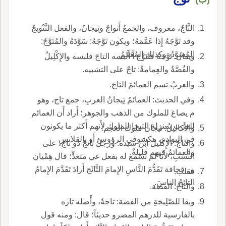
يقال: وَجَنَ القصّارُ الثوب يَجِنُه وَجْناً دَقَّه، والميم
زائدة، وه مِفْعَلةٌ، بالكسر.
التَّاجُ، معروف، والجمعُ أَتواجٌ وتِيجانٌ، والفعل التَّتْويجُ
وقد تَوَّجَهُ إِذا عَمَّمَهُ؛ ويكون تَوَّجَهُ: سَوَّدَهُ والمُتَوَّجُ:
المُسَوَّدُ، وكذلك المُعَمَّمُ.
ويقال: تَوَّجَهُ فتَتَوَّجَ أَ أَلبسه التاجَ فلبسه والإِكْلِيلُ
والقُصَّةُ والعِمامةُ: تاجٌ على التشبيه.
والعربُ تسم العمائمَ التاجَ.
وفي الحديث: العمائمُ تِيجانُ العربِ، جمع تاج، وهو
م يصاغ للملوك من الذهب والجوهر؛ أَراد أَن العمائم
للعرب بمنزلة التيجا للملوك لأَنهم أَكثر ما يكونون
والأَكاليلُ: تيجان ملوك العجم.
في البوادي مكشوفي الرؤوس أَو بالقلانس
والتاجُ: الإِكليلُ ابن سيده: ورجلٌ تائجٌ ذو تاج، على
والعمائمُ فيهم قليلةٌ.
النَّسَبِ، لأَنا لم نسمع له بفعل غي متعدٍّ؛ قال هِمْيان
بن قحافة تَقَدُّمَ النَّاسِ الإِمامَ التَّائَج أَرادَ تَقَدَّمَ الإِمامُ
فقلب.
التائجُ الناسَ.
والتاجُ: الفضة.
ويقا للصَّلِيجَةِ من الفضة: تاجةٌ، وأَصله تازه
بالفارسية للدرهم المضرو حديثاً؛ قال: ومنه قول