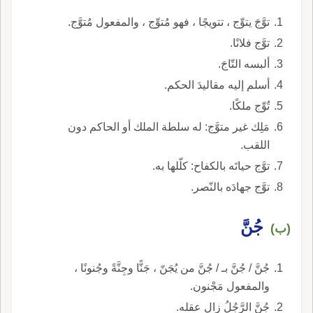
توَّجَ يتوِّج ، تتويجًا ، فهو مُتوِّج ، والمفعول مُتوَّج.
توَّج فلانًا.
ألبسه التّاجَ.
أسلم إليه مقاليدَ الحكم.
تُوِّج ملكًا.
مَلِك غير متوَّج: له سلطة الملك أو الحاكم دون
اللقب.
توَّج حياتَه بالكفاح: كلّلها به.
توَّج جهادَه بالنّصر.
جُنَّ
(ب)
جُنَّ / جُنَّ بـ / جُنَّ من يُجَنّ ، جَنًّا وجِنَّةً وجُنونًا ،
والمفعول مَجْنون.
جُنَّ الرَّجُلُ زال عقله.