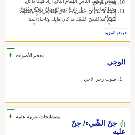
هميان تَنَصُّفَ الناسِ الهُمامَ التَّائج أَراد مَلِكاً ذا تاج،
وتاجٌ وبنو تاجٍ.
وهذا كما يقال: رجل دارِعٌ ذو دِرْعٍ وتاجٌ وتُوَيْجٌ ومُتَوَّجٌ:
قبيلةٌ م عَدْوانَ، مصروف؛ قال أَبَعْدَ بَني تاجٍ وسَعْيِكَ
أَسماء.
بَيْنَهُمْ فلا تُتْبِعَنْ عَيْنَيْكَ ما كان هالِك وتاجةُ: اسمُ
امرأَة؛ قال يا وَيْحَ تاجَةَ، ما هذا الذي زَعَمَتْ أَشَمَّها
عرض المزيد
سَبُعٌ أَمْ مَسَّها لَمَمُ وتَوَّجُ: اسمُ موضع، وهو مأْسدة
ذكره مُلَيْحٌ الهُذَليُّ ومِن دونِهِ أَثْباجُ فَلْجٍ وتَوَّج وفي
ترجمة بَقَّمَ: تَوَّجُ على فَعَّل موضعٌ؛ قال جرير أَعْطُوا
+
معجم الأصوات
البَعِيثَ حَفَّةً ومِنْسَجا وافْتَحِلُوهُ بَقَراً بِتَوَّج.
الوجي
صوت زجر الآخر.
+
مصطلحات عربية عامة
جنّ الشّيء/ جنّ
(أ)
عليه