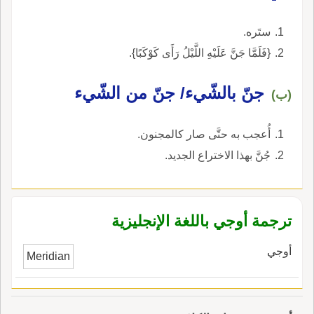
ستَره.
{فَلَمَّا جَنَّ عَلَيْهِ اللَّيْلُ رَأَى كَوْكَبًا}.
جنّ بالشّيء/ جنّ من الشّيء
(ب)
أُعجب به حتَّى صار كالمجنون.
جُنَّ بهذا الاختراع الجديد.
ترجمة أوجي باللغة الإنجليزية
أوجي
Meridian