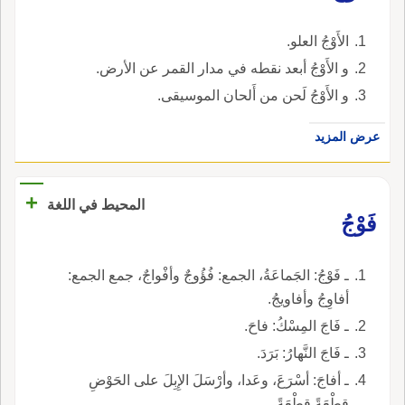
الأَوْجُ العلو.
و الأَوْجُ أبعد نقطه في مدار القمر عن الأرض.
و الأَوْجُ لَحن من أَلحان الموسيقى.
عرض المزيد
+
المحيط في اللغة
فَوْجُ
ـ فَوْجُ: الجَماعَةُ، الجمع: فُؤُوجٌ وأفْواجٌ، جمع الجمع:
أفاوِجُ وأفاويجُ.
ـ فَاجَ المِسْكُ: فاحَ.
ـ فَاجَ النَّهارُ: بَرَدَ.
ـ أفاجَ: أسْرَعَ، وعَدا، وأرْسَلَ الإِبِلَ على الحَوْضِ
قِطْعَةً قِطْعَةً.