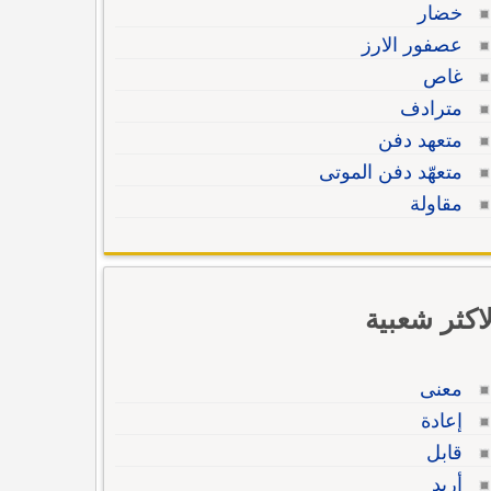
خضار
عصفور الارز
غاص
مترادف
متعهد دفن
متعهّد دفن الموتى
مقاولة
لاكثر شعبية
معنى
إعادة
قابل
أريد