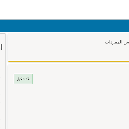
وس المفردات
ا
بلا تشكيل