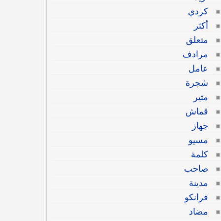
كردي
أكثر
متعلق
مرادف
عامل
شجرة
مثير
قماش
جهاز
مسيو
كلمة
صاحب
مدينة
فرانكو
مضاد