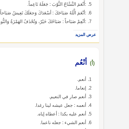
:أَنْعَمَ النَّسَّاجُ الثَّوْبَ : جَعَلَهُ نَاعِماً.
:أنْعَمَ الَّلَهُ صَبَاحَكَ : أسْعَدَكَ وَجعَلَكَ تَعِيشُ صَبَاحاً مَل
:أنْعِمْ صَبَاحاً : صَبَاحُكَ خَيْرٌ، وَتُحْذَفُ الهَمْزَةُ وَالنُّو
عرض المزيد
أنْعُم
(أ)
أنعم.
إنعاما.
أنعم صار في النعيم.
أنعمه : جعل عيشه لينا رغدا.
أنعم عليه بكذا : أعطاه إياه.
أنعم الشيء : جعله ناعما.