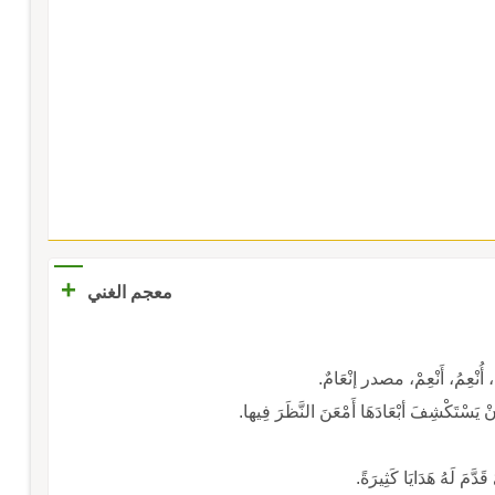
+
معجم الغني
مُ، أَنْعِمْ، مصدر إنْعَامٌ.
نْ يَسْتَكْشِفَ أبْعَادَهَا أَمْعَنَ النَّظَرَ فِيها.
 قَدَّمَ لَهُ هَدَايَا كَثِيرَةً.