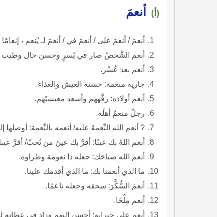
أنعمَ
(أ)
أنعمَ / أنعمَ على / أنعمَ في / أنعمَ لـ يُنعم ، إنعامً
أنعم الشَّخصُ صار في يُسرٍ وحسن حال وطيب عَي
أنعم بعدَ عُسْر.
جارية منعمة: حسنة العيش والغذاء.
أنعم أولادَه: رفَّههم وأسعد معيشتَهم.
رجلٌ منعمٌ أهلَه.
? أنعم الله النِّعمةَ عليه/ أنعمه بالنِّعمة: أوصلها إل
أنعم اللهُ بك عينًا: أقرَّ بك عينَ من تُحبّ/ أقرَّ عي
أنعم الله صباحَك: جعله ذا نعومة وطراوة.
ما الذي أنعمنا بك: ما الذي أقدمك علينا.
أنعمَ السُّكَّرَ: سحقه وجعله ناعمًا.
أنعم مِلْحًا.
أنعم على جيرانه: أحسن إليهم وزاد في عطائه ل