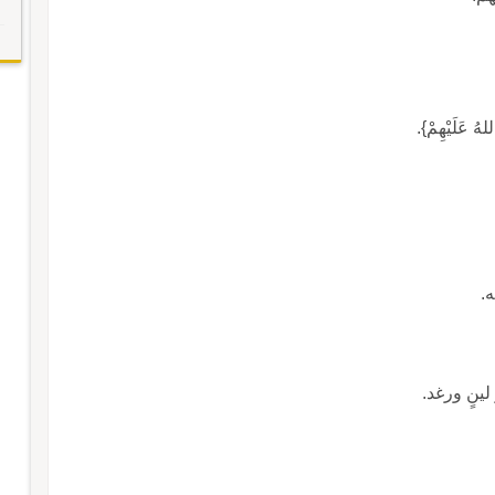
لهُ عَلَيْهِمْ}.
ه.
 لينٍ ورغد.