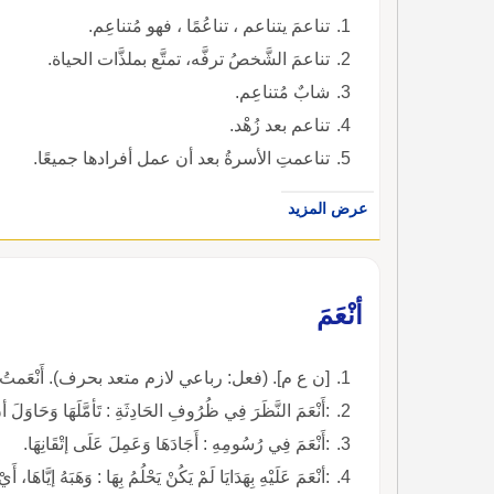
تناعمَ يتناعم ، تناعُمًا ، فهو مُتناعِم.
تناعمَ الشَّخصُ ترفَّه، تمتَّع بملذَّات الحياة.
شابٌ مُتناعِم.
تناعم بعد زُهْد.
تناعمتِ الأسرةُ بعد أن عمل أفرادها جميعًا.
عرض المزيد
أنْعَمَ
[ن ع م]. (فعل: رباعي لازم متعد بحرف). أَنْعَمتُ، أُنْعِ
:أَنْعَمَ النَّظَرَ فِي ظُرُوفِ الحَادِثَةِ : تَأمَّلَهَا وَحَاوَلَ أ
:أَنْعَمَ فِي رُسُومِهِ : أَجَادَهَا وَعَمِلَ عَلَى إتْقَانِهَا.
:أنْعَمَ عَلَيْهِ بِهَدَايَا لَمْ يَكُنْ يَحْلُمُ بِهَا : وَهَبَهُ إيَّاهَا، أَيْ