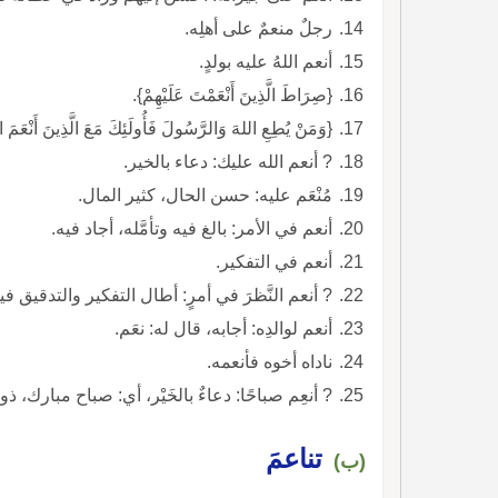
رجلٌ منعمٌ على أهلِه.
أنعم اللهُ عليه بولدٍ.
{صِرَاطَ الَّذِينَ أَنْعَمْتَ عَلَيْهِمْ}.
{وَمَنْ يُطِعِ اللهَ وَالرَّسُولَ فَأُولَئِكَ مَعَ الَّذِينَ أَنْعَمَ ال
? أنعم الله عليك: دعاء بالخير.
مُنْعَم عليه: حسن الحال، كثير المال.
أنعم في الأمر: بالغ فيه وتأمَّله، أجاد فيه.
أنعم في التفكير.
? أنعم النَّظرَ في أمرٍ: أطال التفكير والتدقيق في
أنعم لوالدِه: أجابه، قال له: نعَم.
ناداه أخوه فأنعمه.
? أنعِم صباحًا: دعاءٌ بالخَيْر، أي: صباح مبارك، ذو
تناعمَ
(ب)