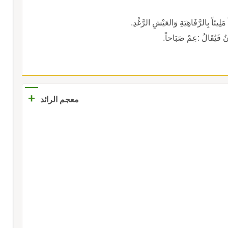
ِيئاً بِالرَّفَاهِيَةِ وَالعَيْشِ الرَّغْدِ.
نُ فَيُقَالُ :عِمْ صَبَاحاً.
+
معجم الرائد