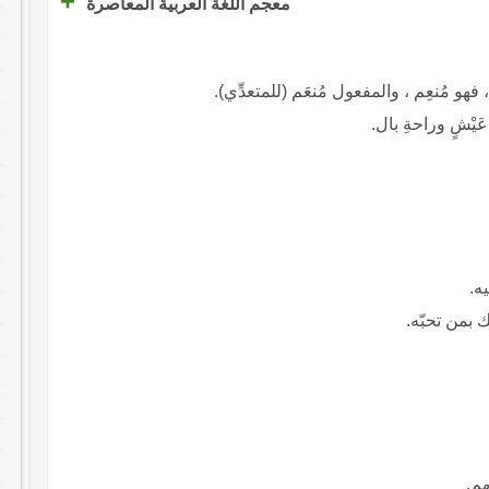
+
معجم اللغة العربية المعاصرة
ا ، فهو مُنعِم ، والمفعول مُنعَم (للمتعدِّي).
ْشٍ وراحةِ بال.
يه.
نك بمن تحبّه.
هم.