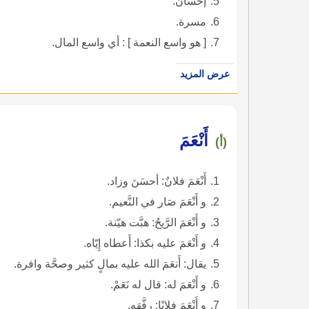
إحسان.
مسرة.
[ هو واسع النعمة ] : أي واسع المال.
عرض المزيد
أَنْعَمَ
(أ)
أَنْعَمَ فلانٌ: أحسَنَ وزاد.
و أَنْعَمَ صَار في النَّعيم.
و أَنْعَمَ الرَّيحُ: هبَّت هيّنة.
و أَنْعَمَ عليه بكذا: أَعطاه إِيّاه.
يقال: أَنعَمَ الله عليه بمالٍ كثير وصحَّة وافرة.
و أَنْعَمَ له: قال له نَعَمْ.
و أَنْعَمَ فلانًا: رفَّهَه.