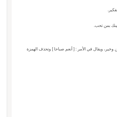
فكير.
عينك بمن تحب.
ين وخير، ويقال في الأمر : [ أنعم صباحا ] وتحذف الهمزة