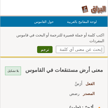
لوحة المفاتيح بالعربية
حول القاموس
اكتب كلمة أو جملة قصيرة للترجمة أو البحث في قاموس
المفردات
معنى أرض مستنقعات في القاموس
بلا تشكيل
الفعل
أَرَضَّ
المصدر
رضض
أرْضٌ : (جامد)