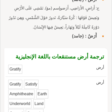
ج: أَرَاضٍ، الأَرَاضِي، أَرَضوإسم (مؤ). نَمْشِي عَلَى الأَرْضِ
وَنَعِيشُ فَوْقَهَا : كُرَةٌ سَيَّارَةٌ، تَدورُ حَوْلَ الشَّمْسِ، وَهِيَ تَدُورُ
دَوْرَةً كَامِلَةً لَيْلاً وَنَهَاراً، يَعِيشُ فِيهَا الإِنْسَانُ.
أَرَضٌ : (جامد)
ترجمة أرض مستنقعات باللغة الإنجليزية
أرض
Gratify
أرض
Gratify
Satisfy
Amphitheatre
Earth
Underworld
Land