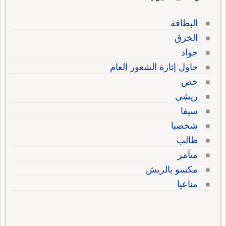
البطاقة
الخرق
جواد
حاول إثارة الشعور العام
خض
ريشي
سيفا
شخصيا
طالب
متآمر
مكسو بالريش
مناعيا