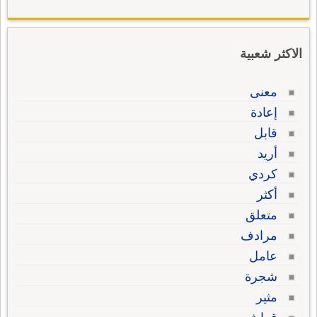
الاكثر شعبية
معنى
إعادة
قابل
أريد
كردي
أكثر
متعلق
مرادف
عامل
شجرة
مثير