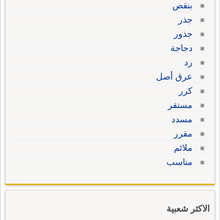
بنقص
جذر
جذور
دجاجة
رد
عرق أصل
كرر
مستقر
مسدد
مقرر
ملائم
مناسب
الاكثر شعبية