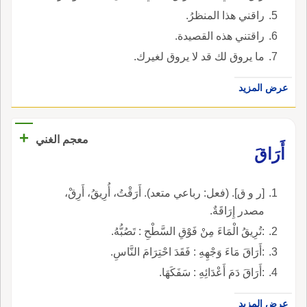
راقني هذا المنظرُ.
راقتني هذه القصيدة.
ما يروق لك قد لا يروق لغيرك.
عرض المزيد
+
معجم الغني
أَرَاقَ
[ر و ق]. (فعل: رباعي متعد). أَرَقْتُ، أُرِيقُ، أَرِقْ،
مصدر إِرَاقَةٌ.
:تُرِيقُ الْمَاءَ مِنْ فَوْقِ السَّطْحِ : تَصُبُّهُ.
:أَرَاقَ مَاءَ وَجْهِهِ : فَقَدَ احْتِرَامَ النَّاسِ.
:أَرَاقَ دَمَ أَعْدَائِهِ : سَفَكَهَا.
عرض المزيد