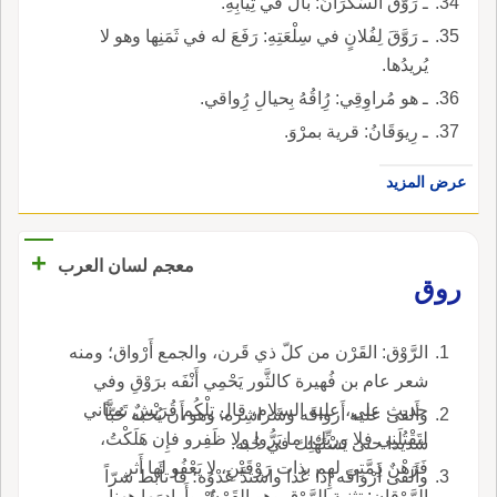
ـ رَوَّقَ السَّكْرَانُ: بالَ في ثِيابِهِ.
ـ رَوَّقَ لِفُلانٍ في سِلْعَتِهِ: رَفَعَ له في ثَمَنِها وهو لا
يُريدُها.
ـ هو مُراوِقِي: رُِاقُهُ بِحيالِ رُِواقي.
ـ رِيوَقَانُ: قرية بمرْوَ.
عرض المزيد
+
معجم لسان العرب
روق
الرَّوْق: القَرْن من كلّ ذي قَرن، والجمع أَرْواق؛ ومنه
شعر عام بن فُهيرة كالثَّور يَحْمِي أَنْفَه برَوْقِ وفي
حديث علي، عليه السلام، قال تِلْكُم قُرَيْشٌ تَمنَّاني
وأَلقى عليه أَرواقَه وشَراشِره: وهو أَن يُحبه حُبّاً
لتَقْتُلَنِي فلا وربِّك، ما بَرُّوا ولا ظَفِرو فإِن هَلَكْتُ،
شديدا حتى يَسْتَهْلِك في حُبه.
فَرَهْنٌ ذِمَّتِي لهم بذات رَوْقَيْنِ، لا يَعْفُو لها أَثر
وأَلقى أَرْواقَه إِذا عَدا واشتدَّ عَدْوُه؛ قا تأَبط شرّاً
الرَّوْقانِ: تثنية الرَّوْقِ وهو القَرْنُ، وأَراد بها ههنا