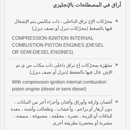
أراق في المصطلحات بالإنجليزي
محرّكات الإح تراق الداخلى ، ذات مكابس يتم الإشعال
فيها بالضغط (محرّكات ديزل أو نصف ديزل)
COMPRESSION-IGNITION INTERNAL
COMBUSTION PISTON ENGINES (DIESEL
OR SEMI-DIESEL ENGINES)
مجهّزة بمحرّكات إح تراق داخلى ذات مكاب س ي تم
الإش عال فيها بالضغط (ديزل أو نصف ديزل)
With compression ignition internal combustion
piston engine (diesel or semi diesel)
أغصان وارقة وأوراق وأفنان وأجزاء أخر من النباتات ،
دون أزهار أو براعم ، وأعشاب ، وطحالب وأشنة ، معدة
للباقات أو للزينة ، نضرة ، مجفّفة ، مصبوغة ، مبيضة ،
مشربة أو محضرة بطريقة أخرى