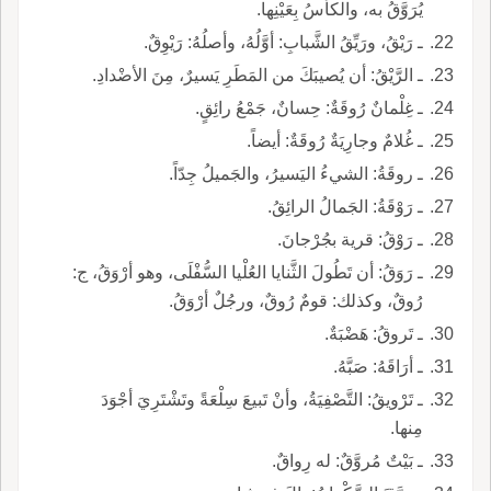
يُرَوَّقُ به، والكأْسُ بِعَيْنِها.
ـ رَيْقُ، ورَيِّقُ الشَّبابِ: أوَّلُهُ، وأصلُهُ: رَيْوِقٌ.
ـ الرَّيْقُ: أن يُصيبَكَ من المَطَرِ يَسيرٌ، مِنَ الأضْدادِ.
ـ غِلْمانٌ رُوقَةٌ: حِسانٌ، جَمْعُ رائِقٍ.
ـ غُلامٌ وجارِيَةٌ رُوقَةٌ: أيضاً.
ـ روقَةُ: الشيءُ اليَسيرُ، والجَميلُ جِدّاً.
ـ رَوْقَةُ: الجَمالُ الرائِقُ.
ـ رَوْقُ: قرية بجُرْجانَ.
ـ رَوَقُ: أن تَطُولَ الثَّنايا العُلْيا السُّفْلَى، وهو أرْوَقُ، ج:
رُوقٌ، وكذلك: قومٌ رُوقٌ، ورجُلٌ أرْوَقُ.
ـ تَروقُ: هَضْبَةٌ.
ـ أرَاقَهُ: صَبَّهُ.
ـ تَرْويقُ: التَّصْفِيَةُ، وأنْ تَبيعَ سِلْعَةً وتَشْتَرِيَ أجْوَدَ
مِنها.
ـ بَيْتٌ مُروَّقٌ: له رِواقٌ.