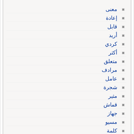
معنى
إعادة
قابل
أريد
كردي
أكثر
متعلق
مرادف
عامل
شجرة
مثير
قماش
جهاز
مسيو
كلمة