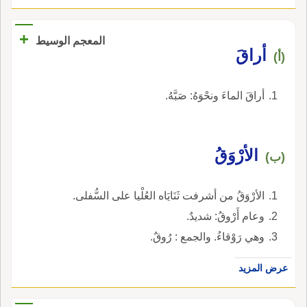
+
المعجم الوسيط
أراقَ
(أ)
أراقَ الماءَ ونحْوَهُ: صَبَّهُ.
الأرْوَقُ
(ب)
الأرْوَقُ من أشرفت ثَنَايَاه العُلْيا على السُّفلى.
وعام أَرْوقُ: شديدٌ.
وهي رَوْقاءُ. والجمع : رُوقٌ.
عرض المزيد