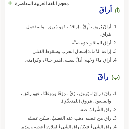
+
معجم اللغة العربية المعاصرة
أراقَ
(أ)
أراقَ يُريق ، أَرِقْ ، إراقةً ، فهو مُريق ، والمفعول
مُراق.
أراق الماءَ ونحوَه صبَّه.
إراقة الدِّماء: إشعال الحرب وسقوط القتلى.
أراق ماءَ وَجْهه: أذلَّ نفسه، أهدر حياءَه وكرامته.
راقَ
(ب)
راقَ / راقَ لـ يَروق ، رُقْ ، رَوْقًا ورَوَقانًا ، فهو رائق ،
والمفعول مَروق (للمتعدِّي).
راق الشَّرابُ صفا.
راق من غضبه: ذهب عنه الغضبُ، سكَن غضبُه.
راق الشَّيءُ فلانًا/ راق الشَّيءُ لفلان: أعجبه وسرّه.