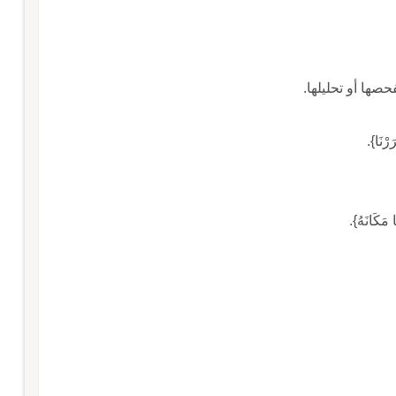
حصها أو تحليلها.
رْنَا}.
َا مَكَانَهُ}.