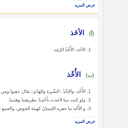
عرض المزيد
الأخَذ
(أ)
الأخَذ، الأُخُذُ الرّمَد.
الأُخْذ
(ب)
الأُخْذ، والإخْذُ : السِّيرة والهَدْي؛ يقال: ذهبوا ومن
ولو كنت منا لأخذت بأَخْذِنا: بطريقتنا وهدينا.
و الأُخْذ ما حفره الإنسانُ كهيئة الحوض. والجمع : أ
عرض المزيد