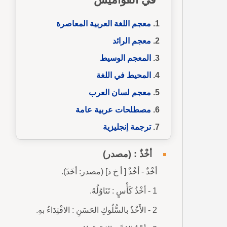
معجم اللغة العربية المعاصرة
معجم الرائد
المعجم الوسيط
المحيط في اللغة
معجم لسان العرب
مصطلحات عربية عامة
ترجمة إنجليزية
أخْذٌ : (مصدر)
أخْذٌ - أخْذٌ [ أ خ ذ] (مصدر: أخَذَ).
1 - أخْذُ كَأْسٍ : تَنَاوُلُهُ.
2 - الأَخْذُ بالسُّلُوكِ الحَسَنِ : الاقْتِدَاءُ بهِ.