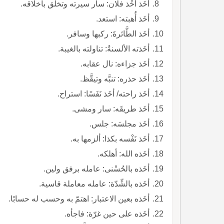
أخَذ أخْذ فلان: سار سيرته وتخلَّق بأخلاقه.
أخَذ أُهبته: استعد.
أخَذ الطَّائرةَ: ركبها وسافر.
أخَذته الألسنةُ: تناولته بالغيبة.
أخَذ جزاءه: نال عقابه.
أخَذ حذره: تنبَّه وتيقَّظ.
أخَذ راحته/ أخَذ نَفَسًا: استراح.
أخَذ طريقَه: سار ومشى.
أخَذ مجلسَه: جلس.
أخَذ نَفْسه بكذا: ألزمها به.
أخَذه الله: أهلكه.
أخَذه بالحُسْنى: عامله برفق ولين.
أخَذه بالشِّدّة: عامله معاملة قاسية.
أخَذه بعين الاعتبار: اهتمّ به وحسب له حسابًا.
أخَذه على حين غرّة: فاجأه.