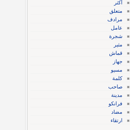
أكثر
متعلق
مرادف
عامل
شجرة
مثير
قماش
جهاز
مسيو
كلمة
صاحب
مدينة
فرانكو
مضاد
ارتقاء