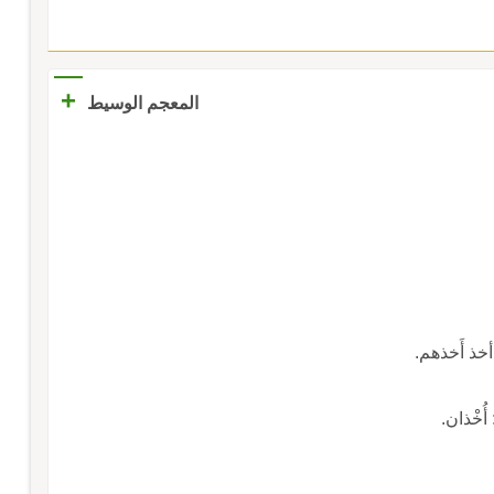
+
المعجم الوسيط
 أخذ أَخذهم.
ُخْذان.