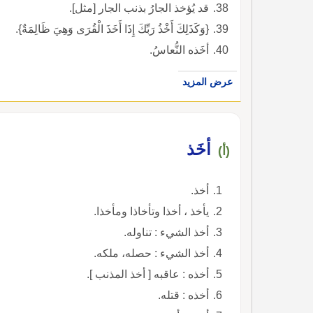
قد يُؤخذ الجارُ بذنب الجار [مثل].
{وَكَذَلِكَ أَخْذُ رَبِّكَ إِذَا أَخَذَ الْقُرَى وَهِيَ ظَالِمَةٌ}.
أخَذه النُّعاسُ.
عرض المزيد
أخَذ
(أ)
أخذ.
يأخذ ، أخذا وتأخاذا ومأخذا.
أخذ الشيء : تناوله.
أخذ الشيء : حصله، ملكه.
أخذه : عاقبه [ أخذ المذنب ].
أخذه : قتله.