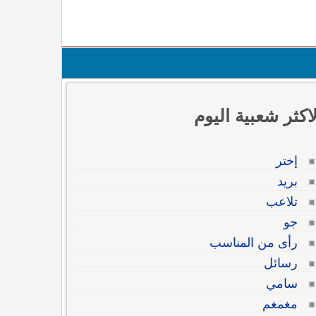
لاكثر شعبية اليوم
إختر
بريد
تلاعب
جو
رأى من المناسب
رسائل
سامي
مغمغم