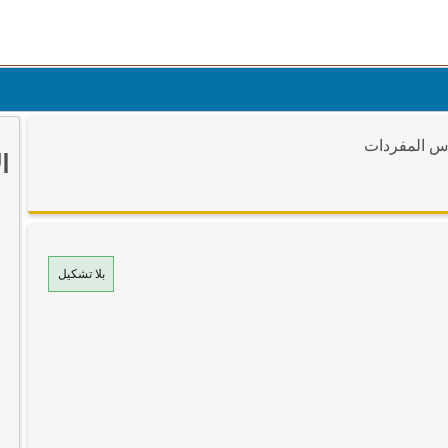
وس المفردات
ا
بلا تشكيل