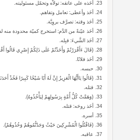
أخَذه على عاتقه: تولاَّه وتحمّل مسئوليته.
أخَذ وأعطى: تعامل وتفاهم.
أخَذ وقته: تصرَّف بروِيَّة.
أخَذ عيّنةً من الدَّم: استخرج كميّة محدودة منه لف
أخَذ الشَّيءَ: قبِله.
{قَالَ ءَأَقْرَرْتُمْ وَأَخَذْتُمْ عَلَى ذَلِكُمْ إِصْرِي قَالُوا أَقْرَ
أخَذ فلانًا.
حبسه.
{قَالُوا يَاأَيُّهَا الْعَزِيزُ إِنَّ لَهُ أَبًا شَيْخًا كَبِيرًا فَخُذْ أَحَدَن
قتله.
{وَهَمَّتْ كُلُّ أُمَّةٍ بِرَسُولِهِمْ لِيَأْخُذُوهُ}.
أخَذ روحَه: قتله.
أسره.
{فَاقْتُلُوا الْمُشْرِكِينَ حَيْثُ وَجَدْتُّمُوهُمْ وَخُذُوهُمْ}.
عاقبه.