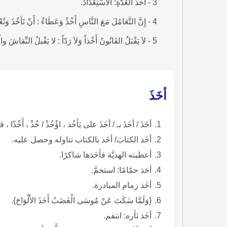
3 - أخْذُ العُدَّةِ: الاسْتِعْدَادُ.
4 - إِنَّ التَّعَامُلَ مَعَ النَّاسِ أَخْذٌ وَعَطَاءٌ : أَنْ تَأخُذَ وَتُعْطِيَ، تَبَادُلُ الآرَاءِ وَالْمُعَامَلاَتِ.
5 - لاَ يَقْبَلُ القَانُونُ أَخْذاً وَلاَ رَدّاً : لا يَقْبلُ النِّقاشَ والْمُجادَلَةَ. مَوْضُوعٌ قَابِلٌ لِلأخْذِ وَالرَّدِّ.
أخَذَ
أخَذَ / أخَذَ بـ / أخَذَ على يَأخُذ ، اؤْخُذْ / خُذْ ، أَخْذ
أخَذ الكتابَ/ أخَذ بالكتاب تناوله وحصل عليه.
أعطيته الهديَّة فأخَذها شاكرًا.
أخذ حمّامًا: استحمَّ.
أخَذ زمام المبادرة.
{وَلَمَّا سَكَتَ عَنْ مُوسَى الْغَضَبُ أَخَذَ الأَلْوَاحَ}.
أخَذ ثأره: انتقم.