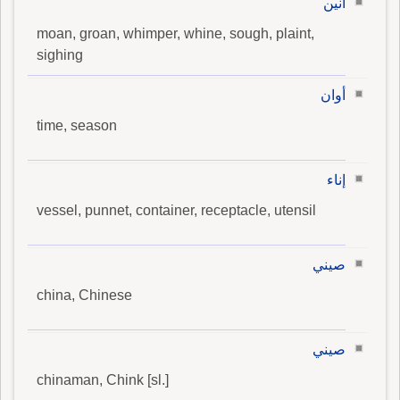
أنين
moan, groan, whimper, whine, sough, plaint,
sighing
أوان
time, season
إناء
vessel, punnet, container, receptacle, utensil
صيني
china, Chinese
صيني
chinaman, Chink [sl.]