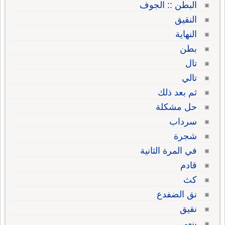
البطن :: الجوف
النقيق
النهاية
بطن
تال
تالي
ثم بعد ذلك
حل مشكلة
سرداب
شجرة
في المرة الثانية
قادم
كث
نق الضفدع
نقيق
ينهي