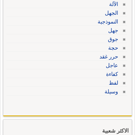
الآلة
الجهل
النموذجية
جهل
جوق
حجة
حرر غقد
عاجل
كفاءة
لفظ
وسيلة
الاكثر شعبية