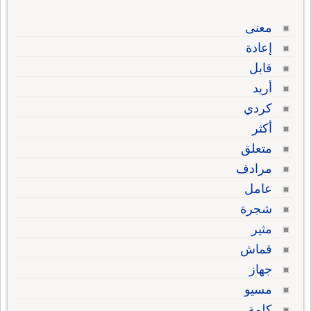
معنى
إعادة
قابل
أريد
كردي
أكثر
متعلق
مرادف
عامل
شجرة
مثير
قماش
جهاز
مسيو
كلمة