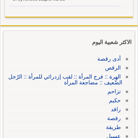
الاكثر شعبية اليوم
أدى رقصة
الرقص
الهرة :: فرج المرأة :: لقب إزدرائي للمرأة :: الرّجل
الضّعيف :: مضاجعة المرأة
تزاحم
حكيم
راقد
رقصة
طريقة
عسيل