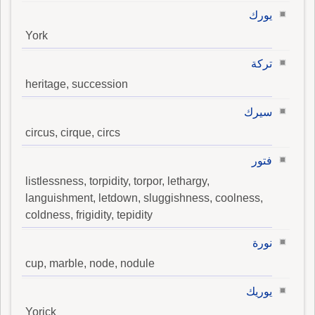
يورك
York
تركة
heritage, succession
سيرك
circus, cirque, circs
فتور
listlessness, torpidity, torpor, lethargy,
languishment, letdown, sluggishness, coolness,
coldness, frigidity, tepidity
نورة
cup, marble, node, nodule
يوريك
Yorick