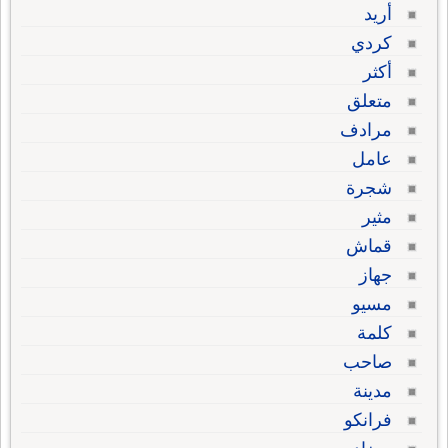
أريد
كردي
أكثر
متعلق
مرادف
عامل
شجرة
مثير
قماش
جهاز
مسيو
كلمة
صاحب
مدينة
فرانكو