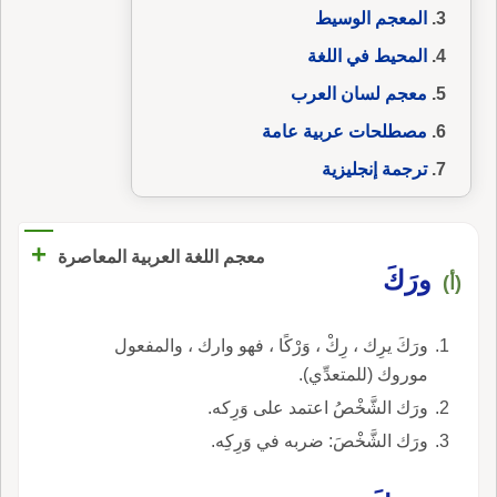
المعجم الوسيط
المحيط في اللغة
معجم لسان العرب
مصطلحات عربية عامة
ترجمة إنجليزية
+
معجم اللغة العربية المعاصرة
ورَكَ
(أ)
ورَكَ يرِك ، رِكْ ، وَرْكًا ، فهو وارك ، والمفعول
موروك (للمتعدِّي).
ورَك الشَّخْصُ اعتمد على وَرِكه.
ورَك الشَّخْصَ: ضربه في وَرِكِه.