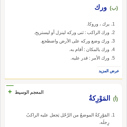
ورك
(ب)
يرك ، وروكا.
ورك الراكب : ثنى وركه لينزل أو ليستريح.
ورك وضع وركه على الأرض واضطجع.
ورك بالمكان : أقام به.
ورك الأمر : قدر عليه.
عرض المزيد
+
المعجم الوسيط
المَوْرِكةُ
(أ)
المَوْرِكةُ الموضعُ من الرَّحْل يَجعل عليه الراكبُ
رِجلَه.