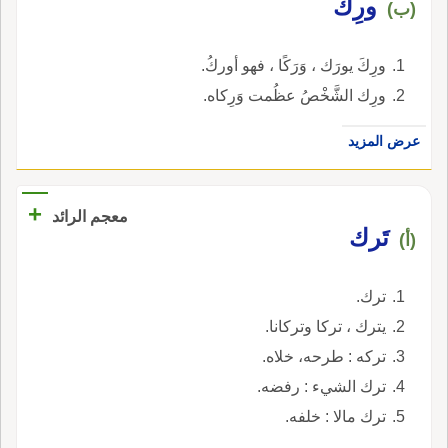
ورِكَ
(ب)
ورِكَ يورَك ، وَرَكًا ، فهو أوركُ.
ورِك الشَّخْصُ عظُمت وَرِكاه.
عرض المزيد
+
معجم الرائد
تَرك
(أ)
ترك.
يترك ، تركا وتركانا.
تركه : طرحه، خلاه.
ترك الشيء : رفضه.
ترك مالا : خلفه.