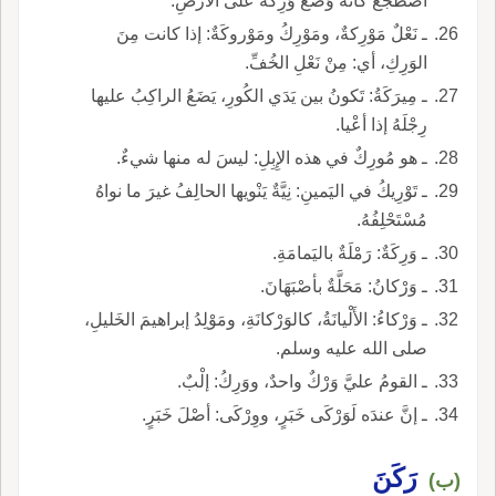
اضْطَجَعَ كأنه وَضَعَ وَرِكَهُ على الأرضِ.
ـ نَعْلٌ مَوْرِكةٌ، ومَوْرِكُ ومَوْروكَةٌ: إذا كانت مِنَ
الوَرِكِ، أي: مِنْ نَعْلِ الخُفِّ.
ـ مِيرَكَةُ: تَكونُ بين يَدَي الكُورِ، يَضَعُ الراكِبُ عليها
رِجْلَهُ إذا أعْيا.
ـ هو مُورِكٌ في هذه الإِبِلِ: ليسَ له منها شيءٌ.
ـ تَوْرِيكُ في اليَمينِ: نِيَّةٌ يَنْويها الحالِفُ غيرَ ما نواهُ
مُسْتَحْلِفُهُ.
ـ وَرِكَةٌ: رَمْلَةٌ باليَمامَةِ.
ـ وَرْكانُ: مَحَلَّةٌ بأصْبَهَانَ.
ـ وَرْكاءُ: الأَلْيانَةُ، كالوَرْكانَةِ، ومَوْلِدُ إبراهيمَ الخَليلِ،
صلى الله عليه وسلم.
ـ القومُ عليَّ وَرْكٌ واحدٌ، ووَرِكُ: إلْبٌ.
ـ إنَّ عندَه لَوَرْكَى خَبَرٍ، ووِرْكَى: أصْلَ خَبَرٍ.
رَكَنَ
(ب)