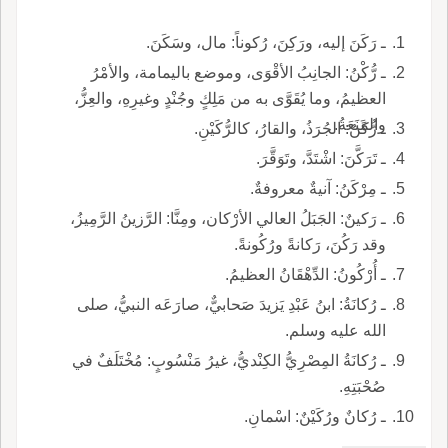
ـ رَكَنَ إليه، ورَكِنَ، رُكوناً: مال، وسَكَنَ.
ـ رُّكْنُ: الجانِبُ الأقْوَى، وموضع باليمامة، والأمْرُ
العظيمُ، وما يُقَوَّى به من مَلِكٍ وجُنْدٍ وغيرِهِ، والعِزُّ،
والمَنَعَةُ.
ـ رُّكَنُ: الجُرَذُ، والقارُ، كالرُّكَيْنِ.
ـ تَرَكَّنَ: اشْتَدَّ، وتَوَقَّرَ.
ـ مِرْكَنُ: آنيةٌ معروفةٌ.
ـ رَكينٌ: الجَبَلُ العالي الأرْكان، ومِنَّا: الرَّزينُ الرَّمِيزُ،
وقد رَكُنَ، رَكانةً ورُكُونةً.
ـ أُرْكُونُ: الدِّهْقَانُ العظيمُ.
ـ رُكانَةُ: ابنُ عَبْدِ يَزيدَ صَحابيٌّ، صارَعَه النبيُّ، صلى
الله عليه وسلم.
ـ رُكانَةُ المِصْرِيُّ الكِنْديُّ، غيرُ مَنْسُوبٍ: مُخْتَلَفٌ في
صُحْبَتِهِ.
ـ رُكانٌ ورُكَيْنٌ: اسْمانِ.