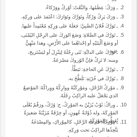
ـ وَرَكُ: عِظَمُها، والنَّعْتُ: أوْركُ ووَرْكاءُ.
ـ وَرَكَ يَرِكُ وَرْكاً، وتَوَرَّكَ وتَوَارَكَ: اعْتَمَدَ على وَرِكِهِ.
ـ تَوَرَّكَ فُلانٌ الصَّبِيَّ: جَعَلَهُ على وَرِكِهِ مُعْتَمِداً عليها.
ـ تَوَرَّكَ في الصَّلاةِ: وَضَعَ الوَرِكَ على الرِجْلِ اليُمْنَى،
أو وَضَعَ ألْيَتَيْهِ أو إحْداهُما على الأَرْضِ، وهذا مَنْهِيٌّ
عنه.
ـ تَوَرَّكَ على الدابَّةِ: ثَنَى رِجْلَهُ لِيَنْزِلَ أو ليَسْتَريحَ،
ومنه: لا تَرِكْ فإنَّ الوُروكَ مَصْرَعَةٌ.
ـ تَوَرَّكَ عَنِ الحاجَةِ: تَبَطَّأَ.
ـ تَوَرَّكَ في خُرْئِهِ: تَلَطَّخَ به.
ـ مَوْرِكُ الرَّحْلِ، ومَوْرِكَتُهُ ووارِكُهُ ووِراكُهُ: المَوْضِعُ
الذي يَجْعَلُ عليه الراكِبُ رِجْلَهُ.
ـ وِراكُ: ثَوْبٌ يُزَيَّنُ به المَوْرِكُ، ج: وُرُكُ، ورَقْمٌ يُعْلَى
المَوْرِكَةَ، وله ذُؤَابَةُ عُهونٍ، أو خِرْقَةٌ مُزَيَّنَةٌ صَغيرَةٌ
تُغَطِّي المَوْرِكَةَ.
ـ مِوْرَكَةُ: قادِمَة الرَّحْلِ، كالمِوْراكِ، والمِصْدَغَةُ
يَتَّخِذُها الراكِبُ تحت وَرِكِهِ.