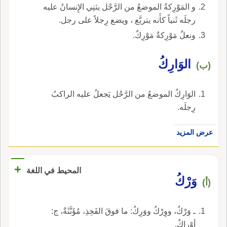
و المَوْرِكةُ الموضعُ من الرَّحْل يثنِي الإِنسانُ عليه
رجلَه ثَنياً كأَنه يتربَّع ، ويضع رِجلاً على رجل.
ونعلٌ مَوْرِكةٌ مَوْرِكٌ.
الوَارِكُ
(ب)
الوَارِكُ الموضعُ من الرَّحْل يَجعلُ عليه الراكبُ
رِجلَه.
عرض المزيد
+
المحيط في اللغة
وَرْكُ
(أ)
ـ وَرْكُ، ووِرْكُ ووَرِكُ: ما فوقَ الفَخِذِ، مُؤَنَّثَةٌ، ج:
أوْراكٌ.