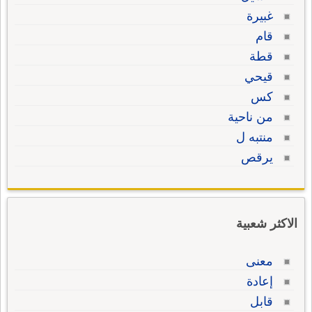
غبيرة
قام
قطة
قيحي
كس
من ناحية
منتبه ل
يرقص
الاكثر شعبية
معنى
إعادة
قابل