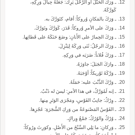
ـ وَرَكَ الحَبْلَ أو الرَّحْلَ يَرِكُ: جَعَلَهُ حِيالَ وَرِكِهِ،
كَوَرَّكَهُ.
ـ وَرَكَ بالمَكانِ وُروكاً: أقام، كتَوَرَّكَ به.
ـ وَرَكَ على الأمرِ وُروكاً: قَدَرَ، كَوَرَّكَ وتَوَرَّكَ.
ـ وَرَكَ الحِمارُ على الأَتانِ: وضَعَ حَنَكَهُ على قَطاتِها.
ـ وَرَكَ الرجُلُ: ثَنَى وَرِكَهُ لِيَنْزِلَ.
ـ وَرَكَ فُلاناً: ضَرَبَه في وَرِكِهِ.
ـ وارَكَ الجَبَلَ: جاوَزَهُ.
ـ وَرَّكَهُ تَوْريكاً: أوْجَبَهُ.
ـ وَرَّكَ الذَّنْبَ عليه: حَمَلَهُ.
ـ إنه لَمُوَرَّكٌ، في هذا الأمرِ: ليسَ له ذَنْبٌ.
ـ وِرْكُ: جانِبُ القَوْسِ، ومَجْرَى الوَتَرِ مِنها.
ـ القَوْسُ المَصْنوعَةُ من وَرِكِ الشَّجَرَةِ: عَجُزِها.
ـ وُرْكُ والوُرُكُ: جَمْعُ وِراكٍ.
ـ وَرِكانِ: ما يَلِي السِّنْخَ من الأَصْلِ. وكوَرِثَ ورُوكاً: