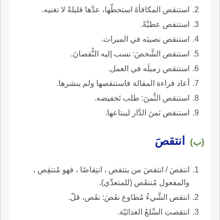
استنقص المكافأةَ استحطّها، عدَّها قليلةً لا تغنيه.
استنقص عطيَّةً.
استنقص نصيبَه في الميراث.
استنقص الشَّخصَ: نسب إليه النُّقصانَ.
استنقص زميلَه في العمل.
أعاد قراءة المقالة فاستنقصها ولم ينشرها.
استنقص الثَّمنَ: طلب تَخفيضه.
استنقص ثمنَ الدَّار ليبتاعها.
انتقصَ
(ب)
انتقصَ / انتقصَ من ينتقص ، انتِقاصًا ، فهو مُنتقِص ،
والمفعول مُنتقَص (للمتعدِّي).
انتقص الشَّيءُ مُطاوع نقَصَ: نقَص، قلّ.
انتقصتِ السِّلعُ الغذائيّة.