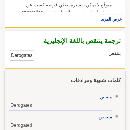
متوقّع لا يمكن تفسيره يعطي فرصة كسب عن
طريق المراجحة. ، في الإنجليزية، هي anomalies
عرض المزيد
in the market.
ترجمة ينتقص باللغة الإنجليزية
ينتقص
Derogates
كلمات شبيهة ومرادفات
ينتقص
Derogates
منتقص
Derogated