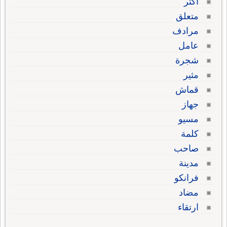
أكثر
متعلق
مرادف
عامل
شجرة
مثير
قماش
جهاز
مسيو
كلمة
صاحب
مدينة
فرانكو
مضاد
ارتقاء