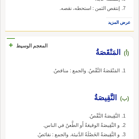
إنتقص الثمن : استحطه، نقصه.
عرض المزيد
+
المعجم الوسيط
المَنْقَصَةُ
(أ)
المَنْقَصَةُ النَّقْصُ. والجمع : مناقصُ.
النَّقِيصَةُ
(ب)
النَّقِيصَةُ النَّقْصُ.
و النَّقِيصَةُ الوقيعَةُ أَو الطَّعنُ في الناس.
و النَّقِيصَةُ الخَصْلَةُ الدَّنيئة. والجمع : نقائصُ.