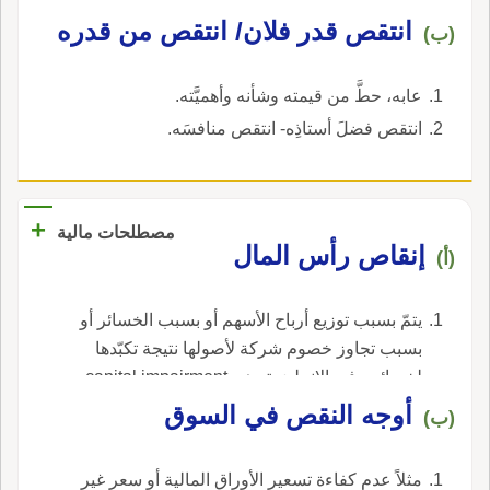
انتقص قدر فلان/ انتقص من قدره
(ب)
عابه، حطَّ من قيمته وشأنه وأهميَّته.
انتقص فضلَ أستاذِه- انتقص منافسَه.
+
مصطلحات مالية
إنقاص رأس المال
(أ)
يتمّ بسبب توزيع أرباح الأسهم أو بسبب الخسائر أو
بسبب تجاوز خصوم شركة لأصولها نتيجة تكبّدها
لخسائر ، في الإنجليزية، هي capital impairment.
أوجه النقص في السوق
(ب)
مثلاً عدم كفاءة تسعير الأوراق المالية أو سعر غير