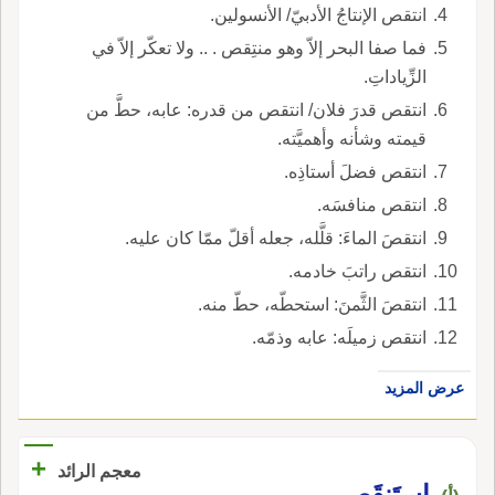
انتقص الإنتاجُ الأدبيّ/ الأنسولين.
فما صفا البحر إلاّ وهو منتِقص . .. ولا تعكّر إلاّ في
الزِّياداتِ.
انتقص قدرَ فلان/ انتقص من قدره: عابه، حطَّ من
قيمته وشأنه وأهميَّته.
انتقص فضلَ أستاذِه.
انتقص منافسَه.
انتقصَ الماءَ: قلَّله، جعله أقلّ ممّا كان عليه.
انتقص راتبَ خادمه.
انتقصَ الثَّمنَ: استحطّه، حطّ منه.
انتقص زميلَه: عابه وذمّه.
عرض المزيد
+
معجم الرائد
إِستَنقَص