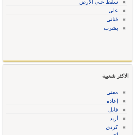
سقط على الأرض
على
قناني
يشرب
الاكثر شعبية
معنى
إعادة
قابل
أريد
كردي