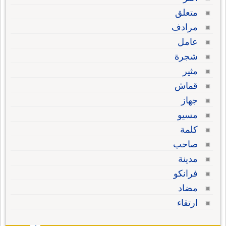
متعلق
مرادف
عامل
شجرة
مثير
قماش
جهاز
مسيو
كلمة
صاحب
مدينة
فرانكو
مضاد
ارتقاء