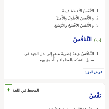
الأَنْفَسُ الأعظمُ قيمةً.
و الأَنْفَسُ الأَطْوَلُ والأَمثلُ.
و الأَنْفَسُ الأفْسَحُ والأَوْسَعُ.
التَّنافُسُ
(ب)
التَّنافُسُ نزعةٌ فِطريةٌ تدعو إِلى بذل الجهد في
سبيل التشبّه بالعظماء واللُّحوق بهم.
عرض المزيد
+
المحيط في اللغة
نَفْسُ