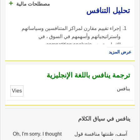
+
مصطلحات مالية
تحليل التنافس
إجراء تقييم مقارن لمراكز المتنافسين وسياساتهم
واستراتيجياتهم وأسهمهم في السوق ، في
الإنجليزية، هي competition analysis.
عرض المزيد
ترجمة ينافس باللغة الإنجليزية
ينافس
Vies
ينافس في سياق الكلام
آسف، ظننتها منافسة قول
Oh, I'm sorry. I thought