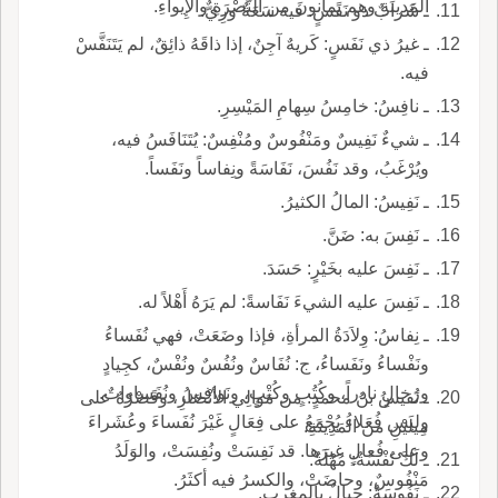
المَدينَةِ وهم يَمانونَ من النُّصْرَةِ والإِيواءِ.
ـ شَرابٌ ذو نَفَسٍ: فيه سَعَةٌ ورِيٌّ.
ـ غيرُ ذي نَفَسٍ: كَريهٌ آجِنٌ، إذا ذاقَهُ ذائِقٌ، لم يَتَنَفَّسْ
فيه.
ـ نافِسُ: خامِسُ سِهامِ المَيْسِرِ.
ـ شيءٌ نَفِيسٌ ومَنْفُوسٌ ومُنْفِسٌ: يُتَنَافَسُ فيه،
ويُرْغَبُ، وقد نَفُسَ، نَفَاسَةً ونِفاساً ونَفَساً.
ـ نَفِيسُ: المالُ الكثيرُ.
ـ نَفِسَ به: ضَنَّ.
ـ نَفِسَ عليه بخَيْرٍ: حَسَدَ.
ـ نَفِسَ عليه الشيءَ نَفَاسةً: لم يَرَهُ أَهْلاً له.
ـ نِفاسُ: وِلاَدَةُ المرأةِ، فإذا وضَعَتْ، فهي نُفَساءُ
ونَفْساءُ ونَفَساءُ، ج: نُفَاسٌ ونُفُسٌ ونُفْسٌ، كجِيادٍ
ورُخالٍ نادراً، وكُتُبٍ وكُتْبٍ، ونَوافِسُ ونُفَساواتٌ.
ـ نَفيسُ بنُ محمدٍ: من مَوالِي الأنْصَارِ، وقَصْرُهُ على
وليس فُعَلاءُ يُجْمَعُ على فِعَالٍ غَيْرَ نُفَساءَ وعُشَراءَ
مِيلَيْنِ من المَدِينَةِ.
وعلى فُعالٍ غيرَها. قد نَفِسَتْ ونُفِسَتْ، والوَلَدُ
ـ لَكَ نُفْسَةٌ: مُهْلَةٌ.
مَنْفُوسٌ، وحاضَتْ، والكسرُ فيه أكثَرُ.
ـ نَفُوسَةٌ: جِبالٌ بالمغرب.