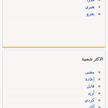
هيري
يغزو
الاكثر شعبية
معنى
إعادة
قابل
أريد
كردي
أكثر