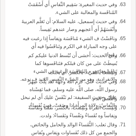
وفي حديث المغيرة: سَقِيم النِّفاسِ أَي أَسْقَمَتْ
المُنافَسة والمغالبة على الشيء.
وفي حديث إِسمعيل، عليه السلام: أَن تَعَلَّم العربيةَ
وأَنْفَسَهُمْ أَي أَعجبهم وصار عندهم نَفِيساً.
ونافَسْتُ ف الشيء مُنافَسَة ونِفاساً إِذا رغبت فيه
على وجه المباراة في الكرم وتَنافَسُوا فيه أَي
رغبوا.
وفي الحديث: أَخشى أَن تُبْسط الدنيا عليكم كم
بُسِطَتْ على من كان قبلكم فتَنافَسوها كما
تَنافَسُوها؛ هو م المُنافَسَة الرغبة في الشيء
ونَفِسْتُ بالشيء، بالكسر، أَي بخلت.
والانفرادية، وهو من الشيء النَّفِيسِ الجيد ف نوعه.
وفي حديث علي، كرم اللَّه وجهه لقد نِلْتَ صِهْرَ
رسول اللَّه، صلى اللَّه عليه وسلم، فما نَفِسْناه
عليك وحديث السقيفة: لم نَنْفَسْ عليك أَي لم نبخل
والنَّفْسُ الدم.
والنِّفاسُ: ولادة المرأَة إِذا وضَعَتْ، فهي نُفَساءٌ.
ونُفِسَت المرأَة ونَفِسَتْ، بالكسر، نَفَساً ونَفاسَةً
ونِفاساً وه نُفَساءُ ونَفْساءُ ونَفَساءُ: ولدت.
وقال ثعلب: النُّفَساءُ الوالد والحامل والحائض،
والجمع من كل ذلك نُفَساوات ونِفاس ونُفاس