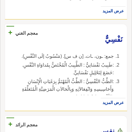
عرض المزيد
+
معجم الغني
نَفْسِيٌّ
جمع: ـون، ـات. [ن ف س]. (مَنْسُوبٌ إلَى النَّفْسِ).
:طَبِيبٌ نَفْسَانِيٌّ : الطَّبِيبُ الْمُخْتَصُّ بِمُداوَاةِ النَّفْسِ.
:خَضَعَ لِتَحْلِيلٍ نَفْسَانِيٍّ.
:الطِّبُّ النَّفْسِيُّ : الطِّبُّ الْمُهْتَمُّ بِرَغَبَاتِ الْإِنْسَانِ
وَأَحَاسِيسِهِ وَانْفِعَالاَتِهِ وَبِالْحَالاَتِ الْمَرَضِيَّةِ الْمُتَعَلِّقَةِ
بِالنَّفْسِ وَاضْطِرَابَاتِهَا.
عرض المزيد
+
معجم الرائد
نفس
(أ)