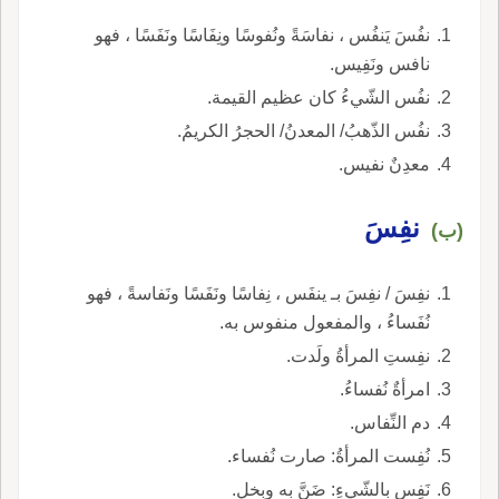
نفُسَ يَنفُس ، نفاسَةً ونُفوسًا ونِفَاسًا ونَفَسًا ، فهو
نافس ونَفِيس.
نفُس الشّيءُ كان عظيم القيمة.
نفُس الذّهبُ/ المعدنُ/ الحجرُ الكريمُ.
معدِنٌ نفيس.
نفِسَ
(ب)
نفِسَ / نفِسَ بـ ينفَس ، نِفاسًا ونَفَسًا ونَفاسةً ، فهو
نُفَساءُ ، والمفعول منفوس به.
نفِستِ المرأةُ ولَدت.
امرأةٌ نُفساءُ.
دم النِّفاس.
نُفِست المرأةُ: صارت نُفساء.
نَفِس بالشّيءِ: ضَنَّ به وبخل.