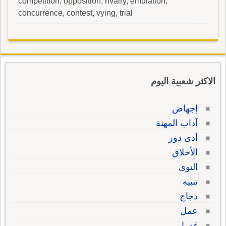
competition, opposition, rivalry, emulation,
concurrence, contest, vying, trial
الاكثر شعبية اليوم
إجهاض
آداب المهنة
أدى دور
الأخلاق
النوى
تنبيه
دجاج
عمل
غدرا