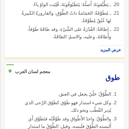
ـ يَطَّيَّقونَهُ: أَصلُهُ: يَتَطَيْوَقُونَهُ، قُلِبَت الواوُ ياءً.
ـ مُطَوَّقَةُ: الحَمَامَةُ ذاتُ الطَّوْقِ، والقارورةُ الكَبيرةُ
لها عُنُقٌ مُطَوَّقَةٌ.
ـ إِطاقَةُ: القُدْرَةُ على الشَّيْءِ. وقد طاقَهُ طَوْقاً،
وأَطاقَهُ، وعليه، والاسمُ: الطاقَةُ.
عرض المزيد
+
معجم لسان العرب
طوق
الطَّوْقُ: حَلْيٌ يجعل في العنق.
وكل شيء استدار فهو طَوْق كطَوْق الرَّحى الذي
يُدِير القُطْب ونحو ذلك.
والطَّوْقُ: واحدُ الأَطْواق وقد طَوَّقْتُه فتَطَوَّق أَي
أَلبسته الطَّوْقَ فلَبِسه، وقيل: الطَّوْقُ ما استدار