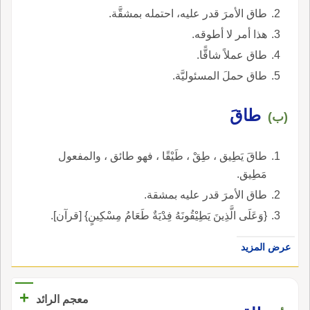
طاق الأمرَ قدر عليه، احتمله بمشقَّة.
هذا أمر لا أطوقه.
طاق عملاً شاقًّا.
طاق حملَ المسئوليَّة.
طاقَ
(ب)
طاقَ يَطِيق ، طِقْ ، طَيْقًا ، فهو طائق ، والمفعول
مَطِيق.
طاق الأمرَ قدر عليه بمشقة.
{وَعَلَى الَّذِينَ يَطِيْقُونَهُ فِدْيَةٌ طَعَامُ مِسْكِينٍ} [قرآن].
عرض المزيد
+
معجم الرائد