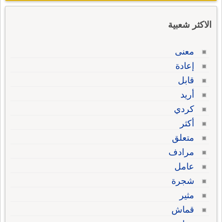
الاكثر شعبية
معنى
إعادة
قابل
أريد
كردي
أكثر
متعلق
مرادف
عامل
شجرة
مثير
قماش