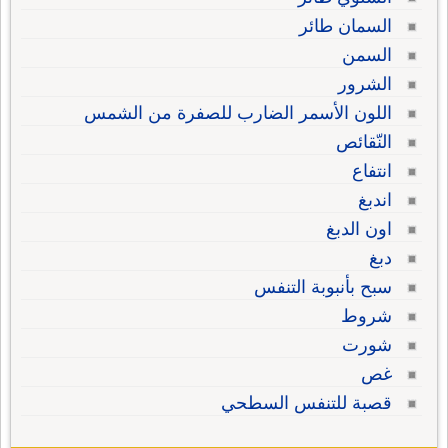
السمان طائر
السمن
الشرور
اللون الأسمر الضارب للصفرة من الشمس
النّقائص
انتفاع
اندبغ
اون الدبغ
دبغ
سبح بأنبوبة التنفس
شروط
شورت
غص
قصبة للتنفس السطحي