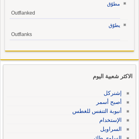
مطوّق
Outflanked
يطوّق
Outflanks
الاكثر شعبية اليوم
إشنركل
أصبح أسمر
أنبوبة التنفس للغطس
الإستخدام
السراويل
السلوي طائر