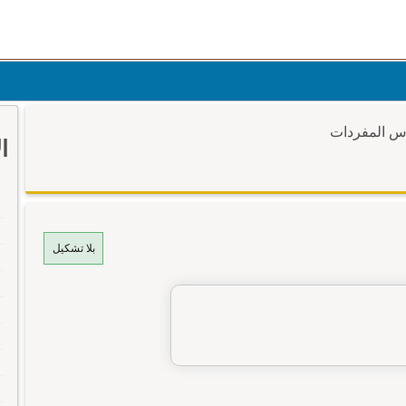
وس المفردات
ا
بلا تشكيل