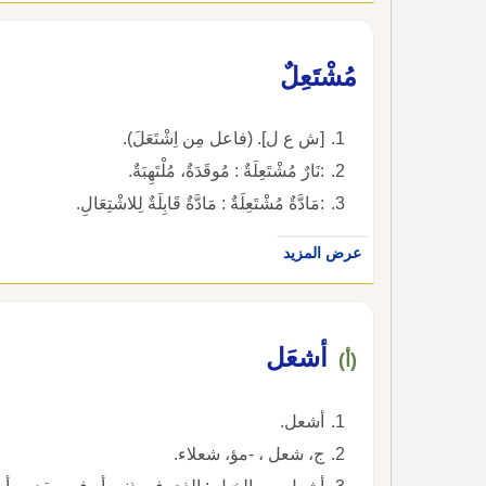
مُشْتَعِلٌ
[ش ع ل]. (فاعل مِن اِشْتَعَلَ).
:نَارٌ مُشْتَعِلَةٌ : مُوقَدَةٌ، مُلْتَهِبَةٌ.
:مَادَّةٌ مُشْتَعِلَةٌ : مَادَّةٌ قَابِلَةٌ لِلاشْتِعَالِ.
عرض المزيد
أشعَل
(أ)
أشعل.
ج، شعل ، -مؤ، شعلاء.