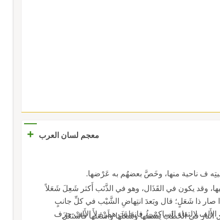
+
معجم لسان العرب
يقال: غُرَّةٌ شَعْلاءُ تأْخ إِحدى العينين حتى تدخل فيها، وقد يكون في القَذَال، وهو في الذَّنَب أَكثر شَعِلَ شَعَلاً
 شاذة، وكذلك اشْعالَّ اشْعِيلالا إِذا صار ذا شَعَلٍ؛ قال وبَعدَ انتِهاضِ الشَّيْب في كلِّ جانبٍ
، حتى اشْعَأَلَّ بَهِيمُه أَراد اشْعَالَّ فحرَّك الأَلف لالتقاء الساكنين، فانقلبت همزة لأَ الأَلف حرف
عْلاء وشَعَل النارَ في الحَطَب يَشْعَلُها وشَعَّلَها وأَشْعَلها فاشْتَعَلَ