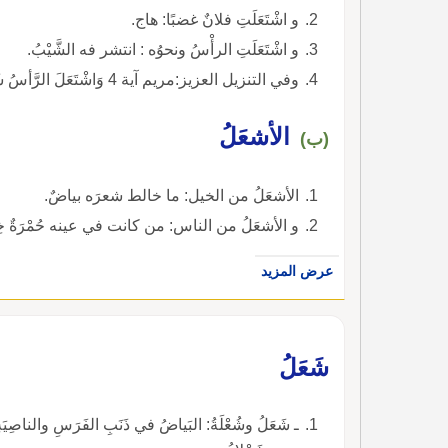
و اشْتَعَلَتِ فلانٌ غضبًا: هاج.
و اشْتَعَلَتِ الرأْسُ ونحوُه : انتشر فه الشَّيْبُ.
وفي التنزيل العزيز:مريم آية 4 وَاشْتَعَلَ الرَّأسُ شَيْبًا ) ).
الأشعَلُ
(ب)
الأشعَلُ من الخيل: ما خالط شعرَه بياضٌ.
و الأشعَلُ من الناس: من كانت في عينه حُمْرَةٌ خِ
عرض المزيد
شَعَلُ
ـ شَعَلُ وشُعْلَةُ: البَياضُ في ذَنَبِ الفَرَسِ والناصِي