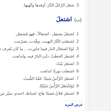
شعَل الرَّجُلُ النّارَ: أوقدها وألهبها.
اشتعلَ
(ب)
اشتعلَ يشتعِل ، اشتعالاً ، فهو مُشتعِل.
اشتعلتِ النَّارُ التهبت، توقّدت، تضرّمت.
لولا اشتعال النار فيما جاورت. .. ما كان يُعرف 
اشتعل الحطَبٌ: دبَّتِ النارُ فيه، واندلعت.
اشتعل بَيْتٌ.
اشتعلت ثورةٌ: اندلعت.
اشتعل الرَّأسُ شيبًا: عَمَّهُ الشَّيبُ.
{وَاشْتَعَلَ الرَّأْسُ شَيْبًا}.
اشتعل فلانٌ غضبًا: هاج، اشتاط، احتدم، تميّز من الغيظ.
عرض المزيد