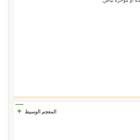
سه أو مؤخره بياض.
+
المعجم الوسيط