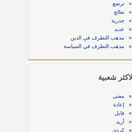
ترضع
تعالج
جذرية
عديد
مذهب التطرف في الدين
مذهب التطرف في السياسة
لاكثر شعبية
معنى
إعادة
قابل
أريد
كردي