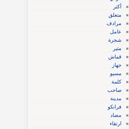
أكثر
متعلق
مرادف
عامل
شجرة
مثير
قماش
جهاز
مسيو
كلمة
صاحب
مدينة
فرانكو
مضاد
ارتقاء