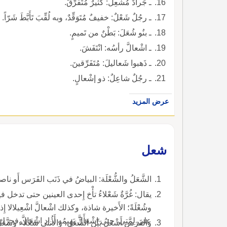
ـ جَرادٌ مُشْعِلٌ: كثيرٌ مُتَفَرِّقٌ.
ـ رجُلٌ شَعْلٌ: خفيفٌ مُتَوَقِّدٌ، وبه لُقِّبَ تَأَبَّطَ شَرّاً.
ـ بنُو شُعَلَ: بَطْنٌ من تَميمٍ.
ـ اشْعالَّ رأسُه: انْتَفَشَ.
ـ ذَهبوا شَعاليلَ: مُتَفَرِّقينَ.
ـ رجُلٌ شاعِلٌ: ذو إشْعالٍ.
عرض المزيد
شعل
الشَّعَلُ والشُّعْلَة: البياضُ في ذَنَب الفَرَس أَو ناصيتِه ف ناحية منها، وخَصَّ بعضهُم به عَرْضها.
وشُعْلَةً؛ الأَخيرة
على لِمَّتِي
والفَرَس أَشْعَلُ بَيِّن الشَّعَل، والأُنثى شَ