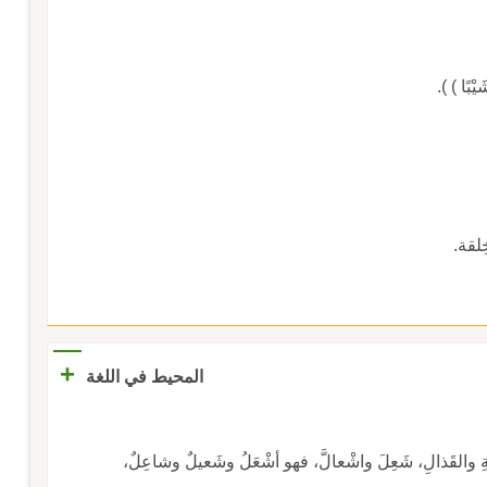
لقة.
+
المحيط في اللغة
َةِ والقَذالِ، شَعِلَ واشْعالَّ، فهو أشْعَلُ وشَعيلٌ وشاعِلٌ،