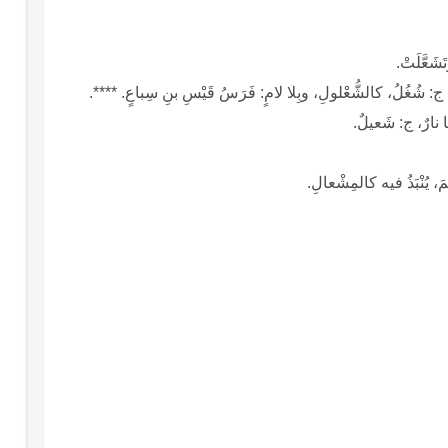
َشَعَّلَتْ.
ج: شُغُلُ، كالشُّعْلولِ، وبِلا لامٍ: فَرَسُ قَيْسِ بنِ سِباعٍ. ****.
ها نارٌ، ج: شَعيلٌ.
 يُنْبَذُ فيه كالمِشْعالِ.