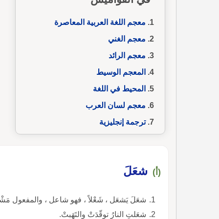
معجم اللغة العربية المعاصرة
معجم الغني
معجم الرائد
المعجم الوسيط
المحيط في اللغة
معجم لسان العرب
ترجمة إنجليزية
شعَلَ
(أ)
شعَلَ يَشعَل ، شَعْلاً ، فهو شاعل ، والمفعول مَشْ
شعَلتِ النارُ توقّدَتْ والتَهَبتْ.