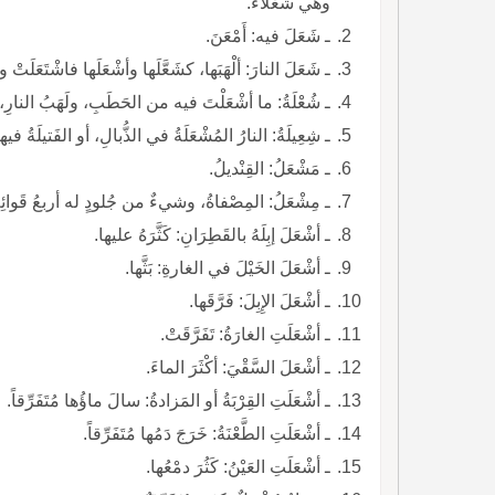
وهي شَعْلاءُ.
ـ شَعَلَ فيه: أَمْعَنَ.
ـ شَعَلَ النارَ: ألْهَبَها، كشَعَّلَها وأشْعَلَها فاشْتَعَلَتْ وت
ـ شُعْلَةُ: ما أشْعَلْتَ فيه من الحَطَبِ، ولَهَبُ النارِ، 
ـ شِعِيلَةُ: النارُ المُشْعَلَةُ في الذُّبالِ، أو الفَتيلَةُ في
ـ مَشْعَلُ: القِنْديلُ.
ـ مِشْعَلُ: المِصْفاةُ، وشيءٌ من جُلودٍ له أربعُ قَوائِمَ،
ـ أشْعَلَ إبِلَهُ بالقَطِرَانِ: كَثَّرَهُ عليها.
ـ أشْعَلَ الخَيْلَ في الغارةِ: بَثَّها.
ـ أشْعَلَ الإِبِلَ: فَرَّقَها.
ـ أشْعَلَتِ الغارَةُ: تَفَرَّقَتْ.
ـ أشْعَلَ السَّقْيَ: أكْثَرَ الماءَ.
ـ أشْعَلَتِ القِرْبَةُ أو المَزادةُ: سالَ ماؤُها مُتَفَرِّقاً.
ـ أشْعَلَتِ الطَّعْنَةُ: خَرَجَ دَمُها مُتَفَرِّقاً.
ـ أشْعَلَتِ العَيْنُ: كَثُرَ دمْعُها.