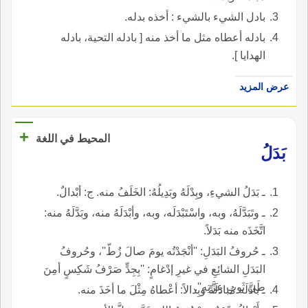
بادل الشيء بالشيء : أخذه بدله.
بادله أعطاه مثل ما أخذ منه [ بادله التحية، بادله
الهدايا ].
عرض المزيد
+
المحيط في اللغة
بَدَلُ
ـ بَدَلُ الشيءِ، وبِدْلَهُ وبَدِيلُهُ: الخَلَفُ منه. ج: أبْدالٌ.
ـ وتَبَدَّلَهُ، وبه، واسْتَبْدَلَه، وبه، وأبْدَلَهُ منه، وبَدَّلَهُ منه:
اتَّخَذَه منه بَدَلاً.
ـ حُروفُ البَدَلِ: ''أنْجَدْتُه يومَ صالَ زُطّ''، وحُروفُ
البَدَلِ الشائِعِ في غيرِ إدْغامٍ: ''بِجِدٍّ صَرْفُ شَكِسٍ أمِنَ
طَيَّ ثَوبِ عِزَّتِهِ''.
ـ بادَلَه مُبادَلَةً وبِدالاً: أعْطاهُ مِثْلَ ما أخَذَ منه.