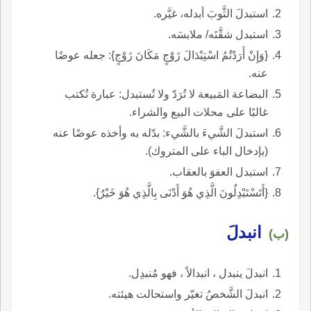
استبدلَ الثَّوبَ أبدله، غيَّره.
استبدل شقَّتَه/ ملابسَه.
{وَإِنْ أَرَدْتُمُ اسْتِبْدَالَ زَوْجٍ مَكَانَ زَوْجٍ}: جعله عوضًا
عنه.
البضاعة المَبيعة لا تُرَدّ ولا تُستبدل: عبارة تُكتب
غالبًا على محلات البيع والشراء.
استبدلَ الشَّيءَ بالشَّيء: بدّله به وأخذه عوضًا عنه
(بإدخال الباء على المتروك).
استبدل العفوَ بالعقاب.
{أَتَسْتَبْدِلُونَ الَّذِي هُوَ أَدْنَى بِالَّذِي هُوَ خَيْرٌ}.
انبدلَ
(ب)
انبدلَ ينبدل ، انبدالاً ، فهو مُنبدِل.
انبدلَ الشَّخصُ تغيّر واستحالت هيئته.