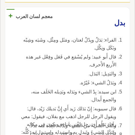
+
معجم لسان العرب
بدل
الفراء: بَدَلٌ وبِدْلٌ لغتان، ومَثَل ومِثْل، وشَبَه وشِبْه
ونَكَل ونِكْل.
قال أَبو عبيد: ولم يُسْمَع في فَعَل وفِعْل غير هذه
الأَربع الأَحرف.
والبَدِيل: البَدَل.
وبَدَلُ الشيء: غَيْرُه.
ابن سيده: بِدْ الشيء وبَدَله وبَدِيله الخَلَف منه،
والجمع أَبدال.
قال سيبوبه: إِنّ بَدَلك زَيد أَي إِنَّ بَديلك زَيْد، قال:
ويقول الرجل للرجل اذهب مع بفلان، فيقول: معي
رجل بَدَلُه أَي رجل يُغْني غَناءه ويكون في مكانه
وأَبْدَل الشيءَ من الشيء وبَدّله: تَخِذَه منه بدلاً.
وتَبَدَّل الشيءَ وتَبدل به واستبدله واستبدل به، كُلُّه:
وأَبدل الشيء بغيره وبدّله الله من الخوف أَمْناً.