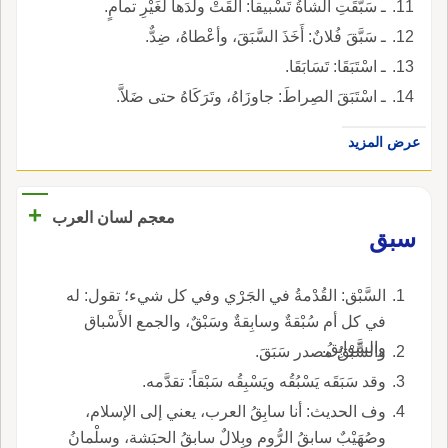
ـ سَبَّقَتِ الشاةُ تَسْبيقاً: ألْقَتْ ولَدَها لغَيْرِ تمامٍ.
ـ سَبَّقَ فُلانٌ: أَخَذَ السَّبَقَ، وأعْطاهُ، ضِدٌّ.
ـ اسْتَبَقَا: تَسَابَقَا.
ـ اسْتَبَقَ الصِراطَ: جاوزَاهُ، وتَرَكَاهُ حتى ضَلاَّ.
عرض المزيد
+
معجم لسان العرب
سبق
السَّبْق: القُدْمةُ في الجَرْي وفي كل شيء؛ تقول: له
في كل أم سُبْقةٌ وسابِقةٌ وسَبْقٌ، والجمع الأَسْباق
والسَّوابِقُ.
والسَّبْقُ مصدر سَبَقَ.
وقد سَبَقَه يَسْبُقُه ويَسْبِقُه سَبْقاً: تقدَّمه.
وف الحديث: أنا سابِقُ العرب، يعني إلى الإسلام،
وصُهَيْبٌ سابقُ الرُّوم وبِلالٌ سابقُ الحبَشة، وسلْمانُ