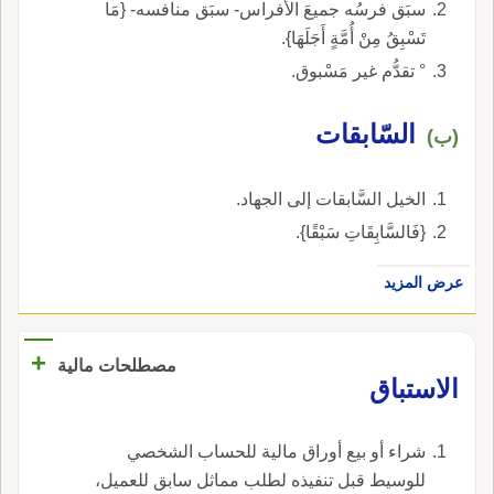
سبَق فرسُه جميعَ الأفراس- سبَق منافسه- {مَا
تَسْبِقُ مِنْ أُمَّةٍ أَجَلَهَا}.
° تقدُّم غير مَسْبوق.
السّابقات
(ب)
الخيل السَّابقات إلى الجهاد.
{فَالسَّابِقَاتِ سَبْقًا}.
عرض المزيد
+
مصطلحات مالية
الاستباق
شراء أو بيع أوراق مالية للحساب الشخصي
للوسيط قبل تنفيذه لطلب مماثل سابق للعميل،