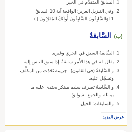
السابقُ المتقدِّم في الخير.
وفي التنزيل العزيز: الواقعة آية 10 السابقُ
11وَالسَّابِقُونَ السَّابِقُونَ أُولَئِكَ المُقَرَّبُونَ ) ).
السَّابقةُ
(ب)
السَّابقةُ السبق في الجري وغيره.
يقال: له في هذا الأَمر سابقةٌ: إِذا سبق الناس إِليه.
و السَّابقةُ (في القانون) : جريمة تَحْدُث من المكلَّف
وتسجَّل عليه.
و السَّابقةُ تصرف سليم مبتكر يحتذى عليه ما
يماثله. والجمع : سَوابقُ.
والسابقات: الخيل.
عرض المزيد