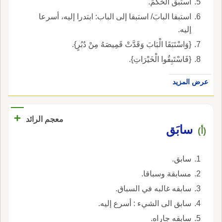
استبق الحُكمَ.
استبقا البابَ/ استبقا إلى الباب: ابتدرا إليه، أسرعا
إليه.
{وَاسْتَبَقَا الْبَابَ وَقَدَّتْ قَمِيصَهُ مِنْ دُبُرٍ}.
{فَاسْتَبِقُوا الْخَيْرَاتِ}.
عرض المزيد
+
معجم الرائد
سابَق
(أ)
سابق.
مسابقة وسباقا.
سابقه غالبه في السباق.
سابق الى الشيء : أسرع إليه.
سابقه جاراه.