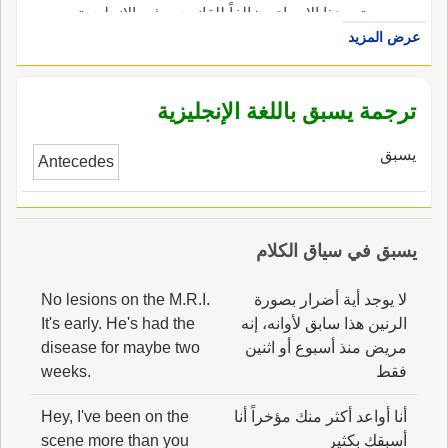
ويعتبر هذا الإجراء مخالفاً للقانون. ، في الإنجليزية،
عرض المزيد
هي running ahead.
ترجمة يسبق باللغة الإنجليزية
يسبق
Antecedes
يسبق في سياق الكلام
لا يوجد أية أضرار بصورة
No lesions on the M.R.I.
الرنين هذا سابق لأوانه، إنه
It's early. He's had the
مريض منذ أسبوع أو اثنين
disease for maybe two
فقط
weeks.
أنا أواعد أكثر منك مؤخراً أنا
Hey, I've been on the
أسبقك بكثير
scene more than you