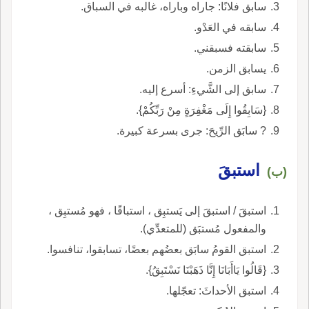
سابق فلانًا: جاراه وباراه، غالبه في السباق.
سابقه في العَدْو.
سابقته فسبقني.
يسابق الزمن.
سابق إلى الشَّيءِ: أسرع إليه.
{سَابِقُوا إِلَى مَغْفِرَةٍ مِنْ رَبِّكُمْ}.
? سابَق الرِّيحَ: جرى بسرعة كبيرة.
استبقَ
(ب)
استبقَ / استبقَ إلى يَستبِق ، استباقًا ، فهو مُستبِق ،
والمفعول مُستبَق (للمتعدِّي).
استبق القومُ سابَق بعضُهم بعضًا، تسابقوا، تنافسوا.
{قَالُوا يَاأَبَانَا إِنَّا ذَهَبْنَا نَسْتَبِقُ}.
استبق الأحداثَ: تعجّلها.