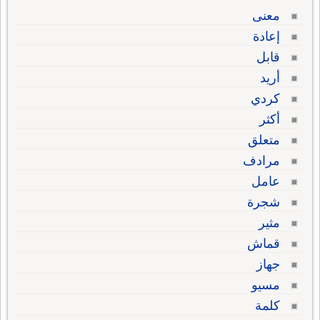
معنى
إعادة
قابل
أريد
كردي
أكثر
متعلق
مرادف
عامل
شجرة
مثير
قماش
جهاز
مسيو
كلمة