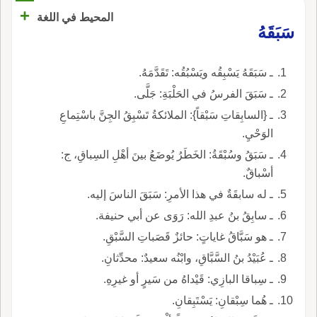
+
المحيط في اللغة
سَبَقَهُ
ـ سَبَقَهُ يَسْبِقُه ويَسْبُقُه: تَقَدَّمَهُ.
ـ سَبَقَ الفرسُ في الحَلْبَةِ: جَلَّى.
ـ {السابِقاتِ سَبْقاً}: الملائكةُ تَسْبِقُ الجِنَّ باسْتِماعِ
الوَحْيِ.
ـ سَبَقُ وسُبْقَةُ: الخَطَرُ يُوضَعُ بينَ أهْلِ السِباقِ، ج:
أسْباقٌ.
ـ له سابقَةٌ في هذا الأمرِ: سَبَقَ الناسَ إليه.
ـ سابِقُ بنُ عبدِ الله: رَوَى عن أبي حنيفة.
ـ هو سَبَّاقُ غاياتٍ: حائزٌ قَصَباتِ السَّبْقِ.
ـ عُبَيْدُ بنُ السَّبَّاقِ، وابْنُه سعيدٌ: محدِّثانِ.
ـ سِباقا البازِي: قَيْداهُ من سَيرٍ أو غيرِهِ.
ـ هُما سِبْقانِ: يَسْتَبِقانِ.