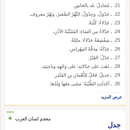
ـ مُجادِلُ: بلد بالخابورِ.
ـ جَدْوَلُ، وجِدْوَلُ: النَّهْرُ الصَّغيرُ، ونَهْرٌ معروف.
ـ جَدْلاءُ: كَلْبَةٌ.
ـ جَدْلاءُ من الشاءِ: المُتَثَنِّيَةُ الأذُنِ.
ـ شِقْشِقَةٌ جَدْلاءُ: مائِلَةٌ.
ـ جَدْلَةُ: مِدَقَّةُ المِهْراسِ.
ـ جَدْلُ: القَبْرُ.
ـ ذَهَبَ على جَدْلائِهِ: على وَجْهِهِ وناحِيَتِهِ.
ـ جَديلُ: فَحْلٌ لِلنُّعْمانِ بنِ المُنْذِرِ.
ـ أجْدَلَتِ الظَّبْيَةُ: مَشَى مَعَها وَلَدُها.
عرض المزيد
+
معجم لسان العرب
جدل