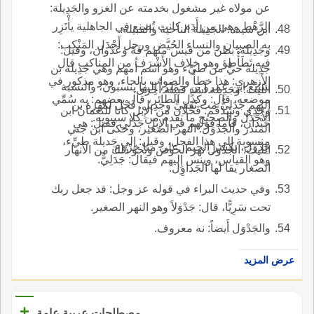
عن مولاه غير مشغول بخدمته عن الغزو والجَدِيلة:
الرَّهْط وهي من أَدَم كانت تُصنع في الجاهلية يأْتَزِر
ابن سيده: الجَدِيلة الناحية والقبيلة.
به الصبيان والنساء الحُيَّض ورجل أَجْدَل المَنْكِب:
وجَدِيلة: بطن من قيس منهم فَهْ وعَدْوان، وقيل:
فيه تَطَأْطؤ وهو خلاف الأَشْرَف من المناكب قال
جَدِيلة حيٌّ من طيِّء وهو اسم أُمهم وهي جَدِيلة بن
الأَزهري: هذا خطأْ والصواب بالحاء، وهو مذكور في
سُبَيْع ابن عمرو بن حِمَيْر، إِليها ينسبون، والنسبة
الليث: وجَدِيلة أَسَدٍ قبيلة أُخرى.
موضعه، قال: وكذل الطائر، قال بعضهم: به سُمِّي
إِليهم جَدَليٌّ مث ثَقَفيٍّ وجَدِيل: فَحْل لمَهْرة بن
وجَدِي وشَدْقَم: فَحْلان من الإِبل كانا للنعمان ابن
الأَجْدَل والصحيح ما تقدم من كلا سيبويه.
حَيْدان، فأَما قولهم في الإِبل جَدَلي فقيل: هي
المنذر والجَدْوَل: النهر الصغير، وحكى ابن جني
منسوبة إِلى هذا الفحل، وقيل: إِلى جَديلة طيِّء،
جِدْوَل، بكسر الجيم، على مثا خِرْوَع.
الليث: الجَدْوَل نهر الحوض ونحو ذلك من الأَنهار
وهو القياس، وينس إِليهم فيقال: جَدَلِيٌّ.
الصغار يقا لها الجَداوِل.
وفي حديث البراء في قوله عز وجل: قد جعل ربك
تحت سَرِيًّا، قال: جَدْوَلاً وهو النهر الصغير.
والجَدْوَل أَيضاً: نه معروف.
عرض المزيد
+
مصطلحات عربية عامة