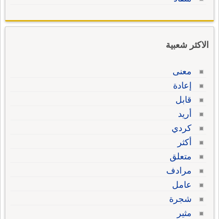
الاكثر شعبية
معنى
إعادة
قابل
أريد
كردي
أكثر
متعلق
مرادف
عامل
شجرة
مثير