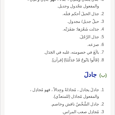
والمفعول مَجْدول وجديل.
جدَل الحبلَ أحكم فتلَه.
حبلٌ جديل/ مجدول.
جدَلت شَعْرَها: ضَفَرَتْه.
جدَل الرَّجُلَ.
صرَعه.
بالَغَ في خصومته، غلبه في الجَدَل.
{قَالُوا يَانُوحُ قَدْ جَدَلْتَنَا} [قرآن].
جادلَ
(ب)
جادلَ يجادل ، مُجادَلةً وجِدالاً ، فهو مُجادِل ،
والمفعول مُجادَل (للمتعدِّي).
جادل الشَّخْصُ ناقش وخاصم.
مُجادِل صعب المراس.