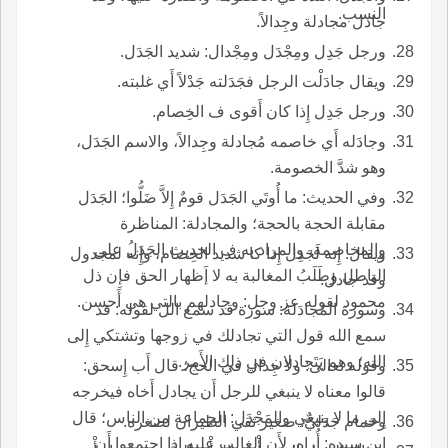
النسب.
جادل مجادلة وجِدالاً.
ورجل جَدِل ومِجْدَل ومِجْدال: شديد الجَدَل.
ويقال جادَلْت الرجل فجَدَلته جَدْلاً أَي غلبته.
ورجل جَدِل إِذا كان أَقوى ف الخِصام.
وجادَله أَي خاصمه مُجادلة وجِدالاً، والاسم الجَدَل،
وهو شدَّ الخصومة.
وفي الحديث: ما أُوتَي الجَدَل قومٌ إِلاَّ ضَلُّوا؛ الجَدَل
مقابلة الحجة بالحجة؛ والمجادلة: المناظرة
والمخاصمة، والمراد به ف الحديث الجَدَلُ على
ويقال: إِنه لَجَدِل إِذا كا شديد الخِصام، وإِنه لمجدول
الباطل وطَلَبُ المغالبة به لا إَظهار الحق فإِن ذل
وقد جادل.
محمود لقوله عز وجل: وجادلهم بالتي هي أَحسن.
وسورة المُجادَلة: سورة قد سمع الل لقوله: قد
سمع الله قول التي تجادلك في زوجها وتشتكي إِلى
الله؛ وهم يَتَجادلان في ذلك الأَمر.
وقوله تعالى: ولا جِدال في الحج؛ قال أَب إِسحق:
قالوا معناه لا ينبغي للرجل أَن يجادل أَخاه فيخرجه
إِلى ما لا ينبغي والمَجْدَل: الجماعة من الناس؛ قال
وحَمام جَدَليٌّ: صغير ثقي الطيران لصغره.
ابن سيده: أُراه، لأَن الغالب عليه إِذا اجتمعوا أَن