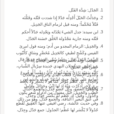
الجَدْل: شِدَّة الفَتْل.
وجَدَلْتُ الحَبْلَ أَجْدِلُه جَدْلا إِذا شددت فَتْله وفَتَلْتَه
فَتْلاً مُحْكَماً؛ ومنه قيل لزمام الناق الجَدِيل.
ابن سيده: جدل الشيءَ يَجْدُله ويَجْدِله جَدْلاً أَحكم
فَتْله ومنه جارية مَجْدُولة الخَلْق حَسَنة الجَدْل.
والجَدِيل: الزمام المجدو من أَدم؛ ومنه قول امرئ
القيس وكَشْحٍ لطيفٍ كالجَدِيل مُخَصَّرٍ وسَاقٍ كأُنْبُوب
السَّقِيِّ المُذلَّ قال: وربما سُمِّي الوِشاح جَدِيلاً؛ قال
التهذيب: وإِنه لَحَسن الأَدَم وحَسَ الجَدْل إِذا كان
عبد افيفي ب عجلان النهدي جَديدة سِرْبالِ الشَّبابِ،
حسن أَسْرِ الخَلْق.
كأَنَّه سَقِيّة بَرْدَيٍّ نَمَتْها غُيُوله كأَنَّ دِمَقْساً أَو فُروعَ
وجُدُول الإِنسان: قَصَبُ اليدي والرجلين والجَدْل
غَمامةٍ على مَتْنِها، حيث اسْتَقَرَّ جَديلُه وأَنشد ابن
والجِدْل: كل عَظْم مُوَفَّر كما هو لا يكسَر ولا يُخْلَط
بري لآخر أَذكَرْت مَيَّةَ إِذ لها إِتْبُ وجَدَائلٌ وأَنامِلٌ
ب غيرُه.
والجِدْل: العضو، وكل عضو جِدْل، والجمع أَجْدال
خُطْب والجَدِيل: حَبْل مفتول من أَدم أَو شعر يكون
وجُدُول، وقيل: ك عظم لم يكسر جَدْل وجِدْل.
في عُنق البعير أَ الناقة، والجمع جُدُلٌ، وهو من ذلك.
وفي حديث عائشة، رضي افيفي عنها: العَقِيق تُقْطَع
جُدُولاً لا يُكْسَر لها عَظْم؛ الجدُول: جمع جَدْل وجِدْل،