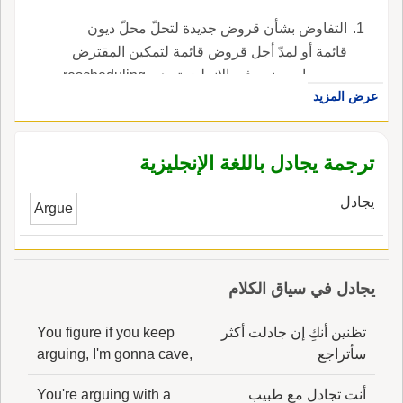
التفاوض بشأن قروض جديدة لتحلّ محلّ ديون
قائمة أو لمدّ أجل قروض قائمة لتمكين المقترض
من سداد ديونه ، في الإنجليزية، هي rescheduling.
عرض المزيد
ترجمة يجادل باللغة الإنجليزية
يجادل
Argue
يجادل في سياق الكلام
تظنين أنكِ إن جادلت أكثر
You figure if you keep
سأتراجع
arguing, I'm gonna cave,
أنت تجادل مع طبيب
You're arguing with a