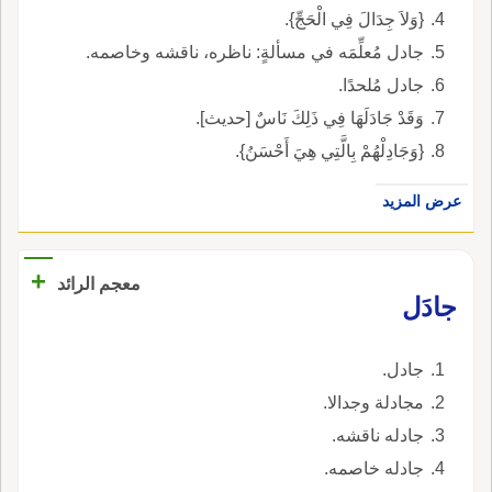
{وَلاَ جِدَالَ فِي الْحَجِّ}.
جادل مُعلِّمَه في مسألةٍ: ناظره، ناقشه وخاصمه.
جادل مُلحدًا.
وَقَدْ جَادَلَهَا فِي ذَلِكَ نَاسٌ [حديث].
{وَجَادِلْهُمْ بِالَّتِي هِيَ أَحْسَنُ}.
عرض المزيد
+
معجم الرائد
جادَل
جادل.
مجادلة وجدالا.
جادله ناقشه.
جادله خاصمه.