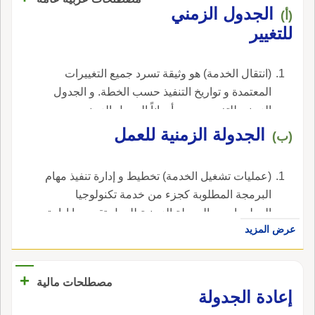
الجدول الزمني
(أ)
للتغيير
(انتقال الخدمة) هو وثيقة تسرد جميع التغييرات
المعتمدة و تواريخ التنفيذ حسب الخطة. و الجدول
الزمني للتغيير يسمى أحياناً الجدول الزمني
المستقبلي للتغيير، حتى إذا كان يحتوي على
الجدولة الزمنية للعمل
(ب)
معلومات عن تغييرات تم تنفيذها بالفعل.---
(المجال:حاسوب).
(عمليات تشغيل الخدمة) تخطيط و إدارة تنفيذ مهام
البرمجة المطلوبة كجزء من خدمة تكنولوجيا
المعلومات. و الجدولة الزمنية للعمل تقوم بها إدارة
عرض المزيد
عمليات تشغيل تكنولوجيا المعلومات و تكون عادةً
مميكنة باستخدام أدوات برمجيات تقوم بتشغيل
مهام تجميعية أو مهام فورية في أوقات معينة من
+
مصطلحات مالية
اليوم أو الأسبوع أو الشهر أو السنة.---
إعادة الجدولة
(المجال:حاسوب).