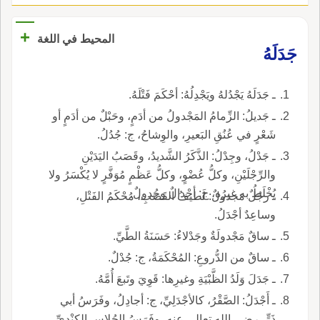
+
المحيط في اللغة
جَدَلَهُ
ـ جَدَلَهُ يَجْدُلهُ ويَجْدِلُهُ: أحْكَمَ فَتْلَهُ.
ـ جَديلُ: الزِّمامُ المَجْدولُ من أدَمٍ، وحَبْلٌ من أدَمٍ أو
شَعْرٍ في عُنُقِ البَعيرِ، والوِشاحُ، ج: جُدُلُ.
ـ جَدْلُ، وجِدْلُ: الذَّكَرُ الشَّديدُ، وقَصَبُ اليَدَيْنِ
والرِّجْلَيْنِ، وكلُّ عُضْوٍ، وكلُّ عَظْمٍ مُوَفَّرٍ لا يُكْسَرُ ولا
يُخْلَطُ به غيرُه، ج: أجْدالٌ وجُدولٌ.
ـ رجُلٌ مَجدولٌ: لَطيفُ القَصَبِ، مُحْكَمُ الفَتْلِ،
وساعِدٌ أجْدَلُ.
ـ ساقٌ مَجْدولَةٌ وجَدْلاءُ: حَسَنَةُ الطَّيِّ.
ـ ساقٌ من الدُّروعِ: المُحْكَمَةُ، ج: جُدْلٌ.
ـ جَدَلَ وَلَدُ الظَّبْيَةِ وغيرِها: قَوِيَ وتَبعَ أُمَّهُ.
ـ أَجْدَلُ: الصَّقْرُ، كالأجْدَلِيِّ، ج: أجادِلُ، وفَرَسُ أبي
ذَرٍّ، رضي الله تعالى عنه، وفَرَسُ الجُلاسِ الكِنْدِيِّ،