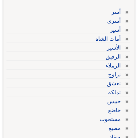
أسر
أسرى
أسير
أمات الشاه
الأسير
الرفيق
الزملاء
تزاوج
تعشق
تملكه
حبيس
خاضع
مستجوب
مطيع
منقاد