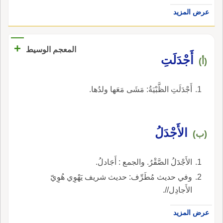
عرض المزيد
+
المعجم الوسيط
أَجْدَلَتِ
(أ)
أَجْدَلَتِ الظَّبْيَةُ: مَشَى مَعَها ولدُها.
الأَجْدَلُ
(ب)
الأَجْدَلُ الصَّقْرُ. والجمع : أَجَادلُ.
وفي حديث مُطَرِّف: حديث شريف يَهْوِي هُوِيّ
الأَجادِل//.
عرض المزيد