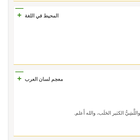
+
المحيط في اللغة
+
معجم لسان العرب
للَّشِيُّ الكثير الحَلَب، والله أَعلم.