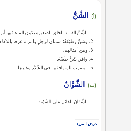
الشَّنُّ
(أ)
الشَّنُّ القِربة الخَلَقُ الصغيرة يكون الماء فيها أَبر
وشَنٌّ وطَبَقَةٌ: اسمان لرجلٍ وامرأة عرفا بالذكاء.
ومن أمثالهم.
وافق شَنٌّ طَبَقَةَ.
: يضرب للمتوافقين في الشِّدَّة وغيرها.
الشَّوَّانُ
(ب)
الشَّوَّانُ القائم على الشَّوْنة.
عرض المزيد