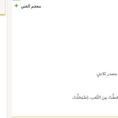
+
معجم الغني
 مصدر تَلاشٍ.
نْحَطَّتْ مِنَ التَّعَبِ، اِضْمَحَلَّتْ.