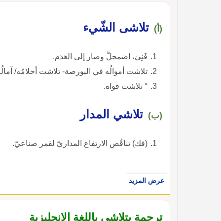
تلاشى الشّيء
(أ)
فَنِيَ، اضمحلَّ وصار إلى العَدَم.
تلاشت أموالُه في البورصة- تلاشت أحلامُه/ آمالُه/
° تلاشت قواه.
تلاشي المدار
(ب)
(فك) تناقُص الارتفاع المداريّ لقمر صناعيّ.
عرض المزيد
ترجمة يتلاشى باللغة الإنجليزية