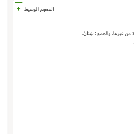
+
المعجم الوسيط
دَ من غيرها. والجمع : شِنَانٌ.