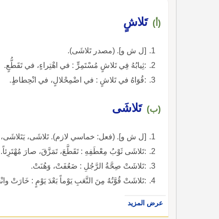
تَلاشٍ
(أ)
[ل ش و]. (مصدر تَلاشَى).
:ثِيابُهُ فِي تَلاشٍ مُسْتَمِرٍّ : في اهْتِراءٍ، في تَقَطُّعٍ.
:قُوَاهُ في تَلاشٍ : في اضْمِحْلالٍ، في انْحِطاطٍ.
تَلاشَى
(ب)
[ل ش و]. (فعل: خماسي لازم). تَلاشَى، يَتَلاشَى،
:تَلاشَى ثَوْبُ مِعْطَفِهِ : تَقَطَّعَ، تَمَزَّقَ، صارَ مُهْتَرِئاً.
:تَلاشَتْ صِحَّةُ الرَّجُلِ : ضَعُفَتْ، وَهُنَتْ.
:تَلاشَتْ قُوَّتُهُ مِنَ التَّعَبِ يَوْماً بَعْدَ يَوْمٍ : خَارَتْ وا
عرض المزيد