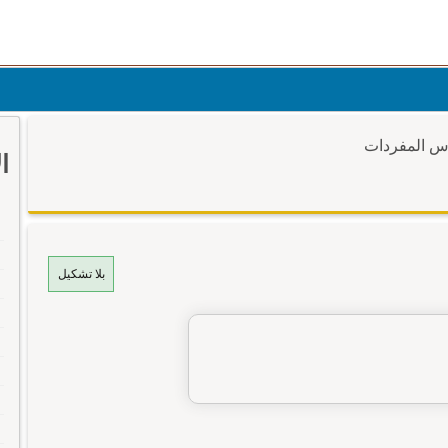
وس المفردات
ا
بلا تشكيل