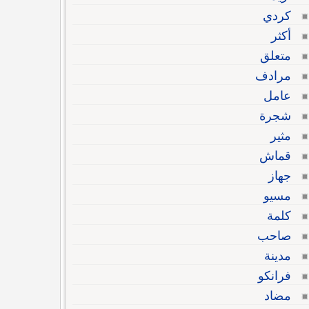
كردي
أكثر
متعلق
مرادف
عامل
شجرة
مثير
قماش
جهاز
مسيو
كلمة
صاحب
مدينة
فرانكو
مضاد