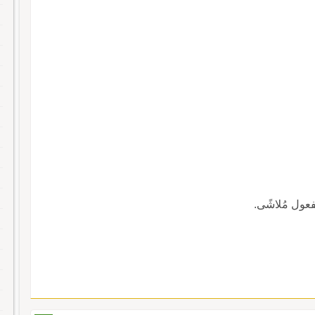
فعول مُلاشًى.