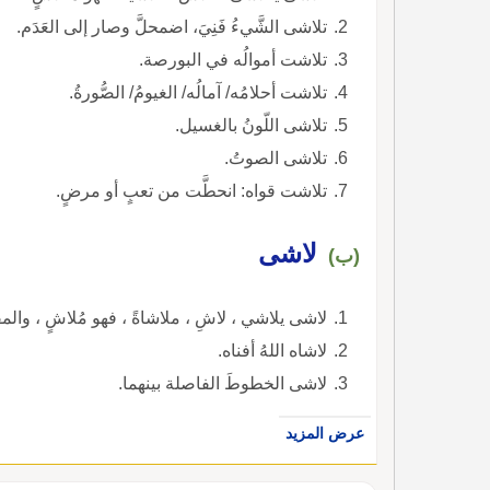
تلاشى الشَّيءُ فَنِيَ، اضمحلَّ وصار إلى العَدَم.
تلاشت أموالُه في البورصة.
تلاشت أحلامُه/ آمالُه/ الغيومُ/ الصُّورةُ.
تلاشى اللّونُ بالغسيل.
تلاشى الصوتُ.
تلاشت قواه: انحطَّت من تعبٍ أو مرضٍ.
لاشى
(ب)
لاشى يلاشي ، لاشِ ، ملاشاةً ، فهو مُلاشٍ ، والم
لاشاه اللهُ أفناه.
لاشى الخطوطَ الفاصلة بينهما.
عرض المزيد