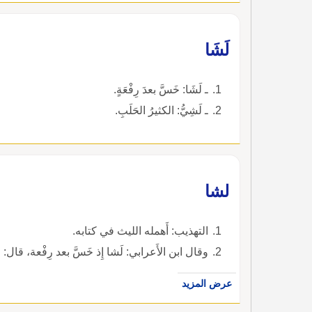
لَشَا
ـ لَشَا: خَسَّ بعدَ رِفْعَةٍ.
ـ لَشِيُّ: الكثيرُ الحَلَبِ.
لشا
التهذيب: أَهمله الليث في كتابه.
وقال ابن الأَعرابي: لَشا إِذ خَسَّ بعد رِفْعة، قال: وا
عرض المزيد