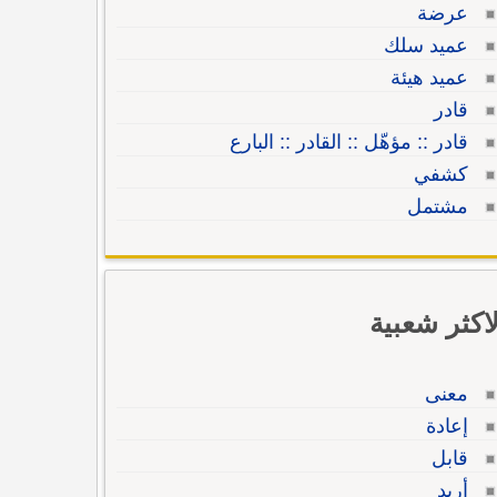
عرضة
عميد سلك
عميد هيئة
قادر
قادر :: مؤهّل :: القادر :: البارع
كشفي
مشتمل
لاكثر شعبية
معنى
إعادة
قابل
أريد