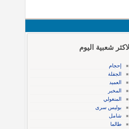
لاكثر شعبية اليوم
إحجام
الجفلة
العميد
المخبر
المنغولي
بوليس سرى
شامل
طالما