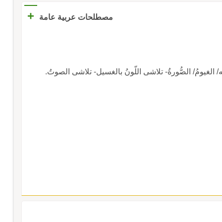
+
مصطلحات عربية عامة
 الغيومُ/ الصُّورةُ- تلاشى اللّونُ بالغسيل- تلاشى الصوتُ.