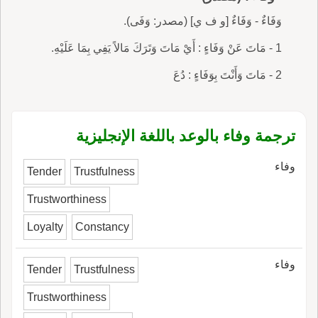
وَفَاءٌ - وَفَاءٌ [و ف ي] (مصدر: وَفَى).
1 - مَاتَ عَنْ وَفَاءٍ : أَيْ مَاتَ وَتَرَكَ مَالاً يَفِي بِمَا عَلَيْهِ.
2 - مَاتَ وَأَنْتَ بِوَفَاءٍ : دُعَ
ترجمة وفاء بالوعد باللغة الإنجليزية
وفاء
Tender
Trustfulness
Trustworthiness
Loyalty
Constancy
وفاء
Tender
Trustfulness
Trustworthiness