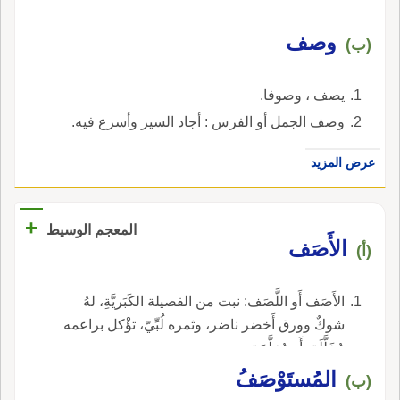
وصف
(ب)
يصف ، وصوفا.
وصف الجمل أو الفرس : أجاد السير وأسرع فيه.
عرض المزيد
+
المعجم الوسيط
الأَصَف
(أ)
الأَصَف أَو اللَّصَف: نبت من الفصيلة الكَبَريَّةِ، لهُ
شوكٌ وورق أَخضر ناضر، وثمره لُبِّيّ، تؤْكل براعمه
مُخَلَّلَة، أَو مُمَلَّحَة.
المُستَوْصَفُ
(ب)