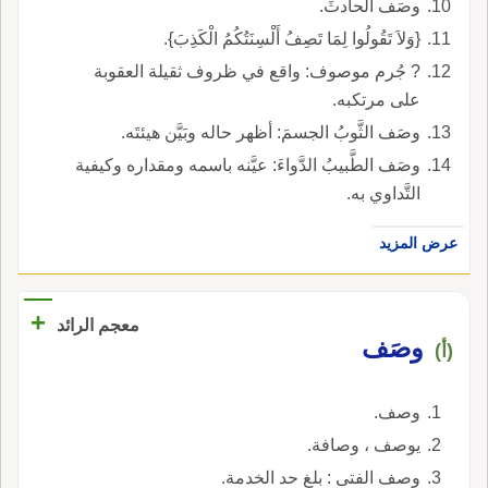
وصَف الحادثَ.
{وَلاَ تَقُولُوا لِمَا تَصِفُ أَلْسِنَتُكُمُ الْكَذِبَ}.
? جُرم موصوف: واقع في ظروف ثقيلة العقوبة
على مرتكبه.
وصَف الثَّوبُ الجسمَ: أظهر حاله وبَيَّن هيئتَه.
وصَف الطَّبيبُ الدَّواءَ: عيَّنه باسمه ومقداره وكيفية
التَّداوي به.
عرض المزيد
+
معجم الرائد
وصَف
(أ)
وصف.
يوصف ، وصافة.
وصف الفتى : بلغ حد الخدمة.