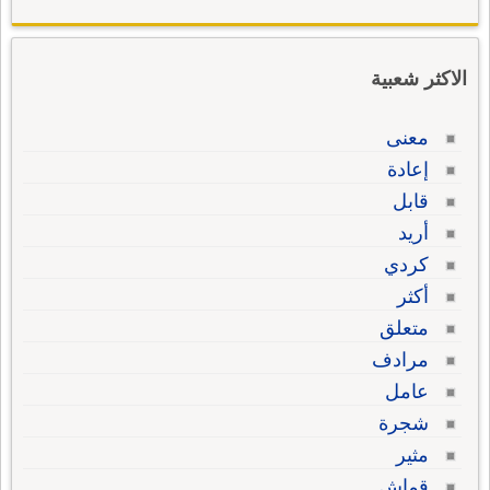
الاكثر شعبية
معنى
إعادة
قابل
أريد
كردي
أكثر
متعلق
مرادف
عامل
شجرة
مثير
قماش