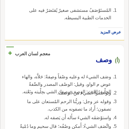
المُستَوْصَفُ مستشفى صغيرٌ يُقتَصَرُ فيه على
الخدمات الطبية البسيطه.
عرض المزيد
+
معجم لسان العرب
وصف
(أ)
وصَف الشيءَ له وعليه وصْفاً وصِفةً: حَلاَّه، والهاء
عوض م الواو، وقيل: الوصْف المصدر والصِّفةُ
الحِلْية، الليث: الوصف وصفك الشي بحِلْيته ونَعْته.
وتواصَفُوا الشيءَ من الوصف.
وقوله عز وجل: وربُّنا الرحم المُستعان على ما
تصفون؛ أَراد ما تصفونه من الكذب.
واستوْصَفَه الشيءَ سأَله أَن يَصفه له.
واتَّصَف الشيءُ: أَمكن وصْفُه؛ قال سحيم وما دُمْيةٌ