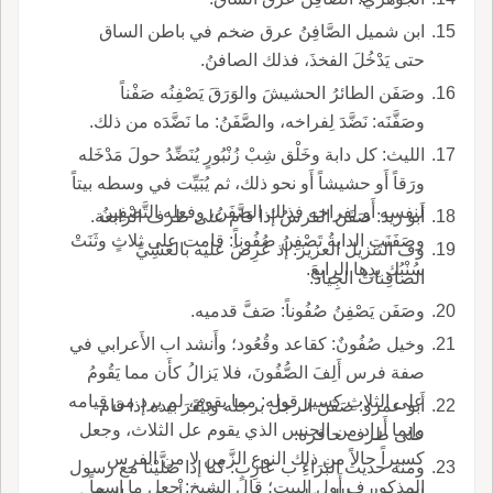
ابن شميل الصَّافِنُ عرق ضخم في باطن الساق
حتى يَدْخُلَ الفخذَ، فذلك الصافنُ.
وصَفَن الطائرُ الحشيشَ والوَرَقَ يَصْفِنُه صَفْناً
وصَفَّنَه: نَضَّدَ لِفراخه، والصَّفَنُ: ما نَضَّدَه من ذلك.
الليث: كل دابة وخَلْق شِبْ زُنْبُورٍ يُنَضِّدُ حولَ مَدْخَله
ورَقاً أَو حشيشاً أَو نحو ذلك، ثم يُبَيِّت في وسطه بيتاً
لنفسه أَو لِفراخه فذلك الصَّفَنُ، وفعله التَّصْفِينُ
أَبو زيد: صَفَنَ الفرسُ إذا قام على طرف الرابعة.
وصَفَنَتِ الدابةُ تَصْفِنُ صُفُوناً: قامت على ثلاثٍ وثَنَتْ
وف التنزيل العزيز: إذ عُرِضَ عليه بالعَشِيِّ
سُنْبُك يدِها الرابعَ.
الصافِناتُ الجِيادُ.
وصَفَن يَصْفِنُ صُفُوناً: صَفَّ قدميه.
وخيل صُفُونٌ: كقاعد وقُعُود؛ وأَنشد اب الأَعرابي في
صفة فرس أَلِفَ الصُّفُونَ، فلا يَزالُ كأَن مما يَقُومُ
على الثلاثِ كسير قوله: مما يقوم، لم يرد من قيامه
أَبو عمرو: صَفَنَ الرجل برجله وبَيْقَرَ بيده إذا قام
وإنما أَراد من الجنس الذي يقوم عل الثلاث، وجعل
على طرف حافره.
كسيراً حالاً من ذلك النوع الزَّمِنِ لا من الفرس
ومنه حديث البَرَاءِ ب عازِبٍ: كنا إذا صَلَّيْنا مع رسول
المذكور ف أَول البيت؛ قال الشيخ: جعل ما اسماً