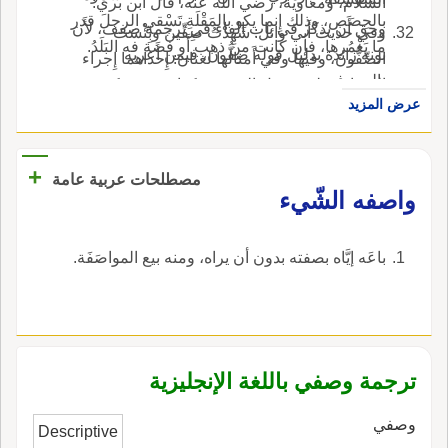
السلام، ومعاوية، رضي الله عنه، قال ابن بري:
بالحِصَص، وذلك إِنما يكو بالمَقْلَةِ تَسْقي الرجلَ قدر
وحق أَن يذكر في باب الفاء في ترجمة صفف، لأَن
وفي حديث أَبي وائل: شَهِدْتُ صِفِّينَ وبِئْسَت
ما يَغْمُرها، فإِن كانت من ذهب أَو فضة فه البَلَدُ.
نونه زائدة بدليل قوله صِفُّون، فيمن أَعربه
الصِّفُّونَ، وفيها وفي أَمثالها لغتان: إِحداهما إِجراء
بالحروف.
الإعراب على م قبل النون وتركها مفتوحة كجمع
عرض المزيد
السلامة كما قال أَبو وائل، والثانية أَ تجعل النون
حرف الإِعراب وتقرّ الياء بحالها فنقول: هذه صِفِّينُ
ورأَي صِفِّينَ ومررت بصفِّينَ، وكذلك تقول في
+
مصطلحات عربية عامة
قِنَّسْرِينَ وفِلَسْطِين ويَبْرِينَ.
واصفه الشّيء
باعَه إيَّاه بصفته بدون أن يراه، ومنه بيع المواصَفَة.
ترجمة وصفي باللغة الإنجليزية
وصفي
Descriptive