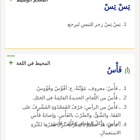
تِسْ تِسْ
تِسْ تِسْ زجر للتيسِ ليرِجع.
+
المحيط في اللغة
فَأْسُ
(أ)
ـ فَأْسُ: معروف، مُؤَنَّثَةٌ، ج: أفْؤُسٌ وفُؤُوسٌ.
ـ فَأْسُ من اللِّجامِ: الحديدةُ القائِمَةُ في الحَنَكِ.
ـ فَأْسُ من الرأسِ: حَرْفُ القَمَحْدُوَةِ المُشْرِفُ على
القَفَا، والشَّقُّ، والضَّرْبُ بالفَأْسِ، وإصابَةُ فَأْسِ
الرأسِ، وأكلُ الطعامِ، فِعْلُهُنّ فَأَسَ.
ـ فاسُ: بلد عظيمٌ بالمَغْرب، تُرِكَ هَمْزُها لكَثْرَةِ
الاستعمالِ.