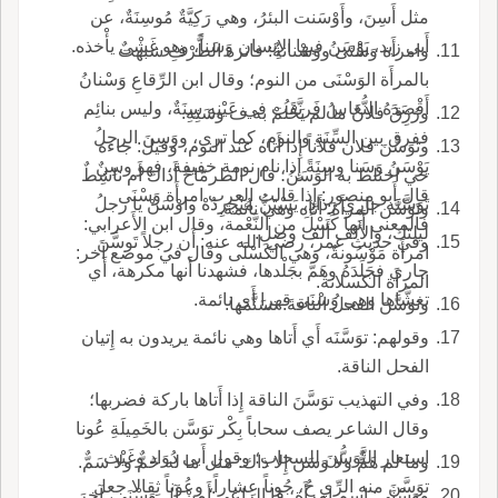
مثل أَسِنَ، وأَوْسَنت البئرُ، وهي رَكِيَّةٌ مُوسِنَةٌ، عن
أَبي زيد، يَوْسَنُ فيها الإِنسان وَسَناً، وهو غَشْيٌ يأْخذه.
وامرأَة وَسْنَى ووَسْنانةٌ: فاترة الطَّرْفِ شبهت
بالمرأَة الوَسْنَى من النوم؛ وقال ابن الرِّقاعِ وَسْنانُ
أَقْصَدَهُ النُّعَاسُ فَرنَّقَت في عَيْنهِ سِنَةٌ، وليس بنائِم
ورُزِقَ فلانٌ ما لم يَحْلُمْ به ف وسَنِهِ.
ففرق بين السِّنَةِ والنوم، كما ترى، ووَسِنَ الرجلُ
وتوَسَّنَ فلان فلاناً إِذا أَتاه عند النوم، وقيل: جاءه
يَوْسَنُ وَسَنا وسِنَةً إِذا نام نومة خفيفة، فهو وسِنٌ
حي اختلط به الوَسَنُ؛ قال الطرمّاحُ أَذاك أَم ناشِطٌ
قال أَبو منصور: إِذا قالت العرب امرأَة وَسْنَى
تَوَسَّنَه جاري رَذاذٍ، يَسْتَنُّ مُنْجرِدُهْ واوْسَنْ يا رجلُ
وتَوَسَّن المرأَة: أَتاه وهي نائمة.
فالمعنى أَنها كَسْلَ من النَّعْمة، وقال ابن الأَعرابي:
ليلتك، والأَلف أَلف وصل.
وفي حديث عمر، رضي الله عنه: أَن رجلاً تَوسَّنَ
امرأَة مَوْسُونةٌ، وهي الكَسْلَى وقال في موضع آخر:
جاري فجَلَدَهُ وهَمَّ بجَلْدها، فشهدنا أَنها مكرهة، أَي
المرأَة الكسلانة.
تغشَّاها وهي وَسْنَى قهرا أَي نائمة.
وتوَسَّنَ الفحلُ الناقةَ: تسَنَّمَها.
وقولهم: توَسَّنَه أَي أَتاها وهي نائمة يريدون به إِتيان
الفحل الناقة.
وفي التهذيب توَسَّنَ الناقة إِذا أَتاها باركة فضربها؛
وقال الشاعر يصف سحاباً بِكْر توَسَّن بالخَمِيلَةِ عُونا
استعار التَّوَسُّنَ للسحاب؛ وقول أَبي دُوَاد وغَيْث
وما لم هَمٌّ ولا وَسَن إِلا ذاك: مثل ما له حَمٌّ ولا سَمٌّ.
توَسَّنَ منه الرِّي حُ، جُوناً عِشاراً، وعُوناً ثِقالا جعل
ووَسْنَى: اسم امرأَة؛ قا الراعي:أَمِنْ آلِ وَسْنَى، آخرَ