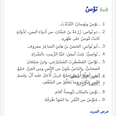
نَوْسُ
(ب)
ـ نَوْسُ ونَوَسانُ: التَّذَبْذُبُ.
ـ ذو نُواس: زُرْعَةُ بنُ حَسَّانَ، من أذواءِ اليمنِ، لذُؤابَةٍ
كانتْ تَنُوسُ على ظَهْرِهِ.
ـ أبو نُواسٍ: الحَسَنُ بنُ هانِئٍ الشاعِرُ معروف.
ـ نُواسِيُّ: عِنَبٌ أبيضُ، جَيِّدُ الزَّبيبِ، بالسَّراةِ.
ـ نَوَّاسُ: المُضْطَرِبُ المُسْتَرْخِي، وابنُ سَمْعَانَ
الصحابيُّ، والناسُ يكونُ من الإِنْسِ ومن الجِنِّ، جَمْعُ
إنْسٍ، أصلُهُ أُناسٌ، جمْعٌ عَزيزٌ، أُدْخِلَ عليه ألْ، واسمُ
ـ ناسَ الإِبلَ: ساقَها.
قَيْسِ عَيْلانَ، وما يَتَعَلَّقُ من السَّقْفِ.
ـ أناسَهُ: حَرَّكَهُ.
ـ نَوَّسَ بالمكان تَنْوِيساً: أقام.
ـ مُنَوِّسُ من التَّمْرِ: ما اسْوَدَّ طَرَفُهُ.
عرض المزيد