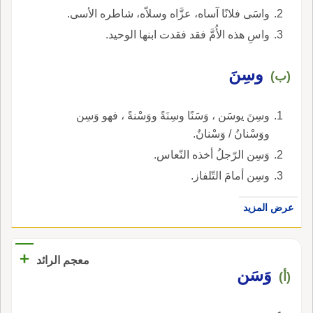
واسَى فلانًا آساه، عزَّاه وسلاّه، شاطره الأسى.
واسِ هذه الأُمَّ فقد فقدت ابنها الوحيد.
وسِنَ
(ب)
وسِنَ يوسَن ، وَسَنًا وسِنَةً ووَسْنةً ، فهو وَسِن
ووَسْنانُ / وَسْنانٌ.
وَسِن الرّجلُ أخذه النّعاس.
وسِن أمامَ التّلفاز.
عرض المزيد
+
معجم الرائد
وَسَن
(أ)