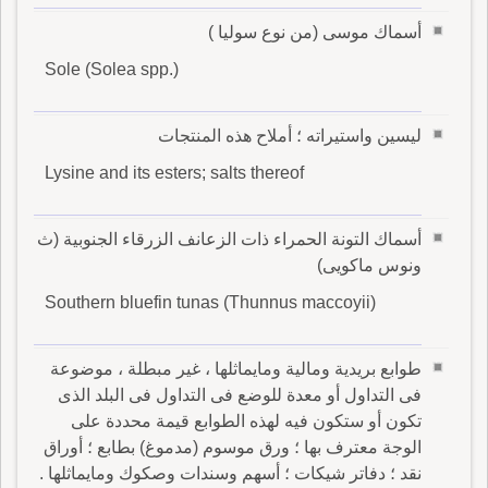
أسماك موسى (من نوع سوليا )
Sole (Solea spp.)
ليسين واستيراته ؛ أملاح هذه المنتجات
Lysine and its esters; salts thereof
أسماك التونة الحمراء ذات الزعانف الزرقاء الجنوبية (ث
ونوس ماكويى)
Southern bluefin tunas (Thunnus maccoyii)
طوابع بريدية ومالية ومايماثلها ، غير مبطلة ، موضوعة
فى التداول أو معدة للوضع فى التداول فى البلد الذى
تكون أو ستكون فيه لهذه الطوابع قيمة محددة على
الوجة معترف بها ؛ ورق موسوم (مدموغ) بطابع ؛ أوراق
نقد ؛ دفاتر شيكات ؛ أسهم وسندات وصكوك ومايماثلها .