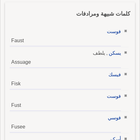
كلمات شبيهة ومرادفات
فوست
Faust
يسكن
, يلطف
Assuage
فيسك
Fisk
فوست
Fust
فوسي
Fusee
أسكن