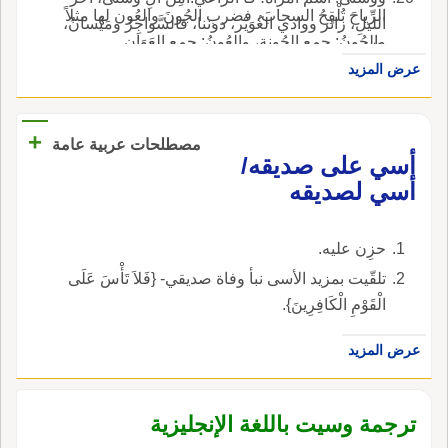
الرِّياحَ تُلْقِحُ السحابَ، فضرب الجُونَ والعُون لها مثلاً
الليلِ، زائر ووادي الغُوَيْر، دوننا، فالسَّواجِرُ ومَيْسانُ،
والجُونُ: جمع الجُونةِ، والعُونُ: جمع العَوَانِ.
بالفتح: موضع.
عرض المزيد
+
مصطلحات عربية عامة
أسي على صديقه/
أسي لصديقه
حزِن عليه.
تلقّيت بمزيد الأسى نبأ وفاة صديقي- {فَلاَ تَأْسَ عَلَى
الْقَوْمِ الْكَافِرِينَ}.
عرض المزيد
ترجمة وسيت باللغة الإنجليزية