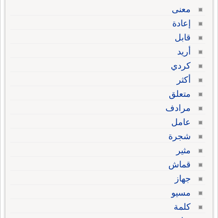
معنى
إعادة
قابل
أريد
كردي
أكثر
متعلق
مرادف
عامل
شجرة
مثير
قماش
جهاز
مسيو
كلمة