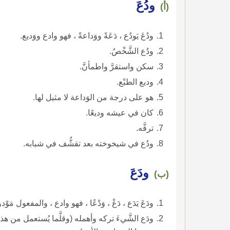
ودُعَ
(أ)
ودُعَ يَودُع ، دَعَةً ووَداعةً ، فهو وادع ووَديع.
ودُع الشَّخْصُ.
سكن واستقرَّ واطمأنَّ.
وديع الطبْع.
هو على درجة من الوَداعة لا مثيل لها.
كان في عيشه وديعًا.
ترفَّه.
ودُع في شيخوخته بعد تقشُّف في شبابه.
ودَعَ
(ب)
ودَعَ يَدَع ، دَعْ ، وَدْعًا ، فهو وادع ، والمفعول مَوْد
ودَع الشَّيءَ تركه وأهمله (وقلَّما يُستعمل من ه