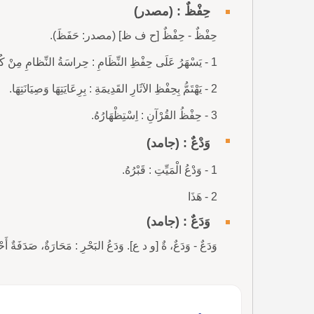
حِفْظٌ : (مصدر)
حِفْظٌ - حِفْظٌ [ح ف ظ] (مصدر: حَفَظَ).
1 - يَسْهَرُ عَلَى حِفْظِ النِّظَامِ : حِراسَةُ النِّظامِ مِنْ كُلِّ مَا مِنْ شَأْنِهِ أنْ يَمَسَّ بِهِ.
2 - يَهْتَمُّ بِحِفْظِ الآثَارِ القَدِيمَةِ : بِرِعَايَتِهَا وَصِيَانَتِهَا.
3 - حِفْظُ القُرْآنِ : اِسْتِظْهَارُهُ.
وَدْعٌ : (جامد)
1 - وَدْعُ الْمَيِّتِ : قَبْرُهُ.
2 - هَذَا
وَدَعٌ : (جامد)
وَدَعٌ - وَدَعٌ، ةٌ [و د ع]. وَدَعُ البَحْرِ : مَحَارَةٌ، صَدَفَةٌ أَحْج