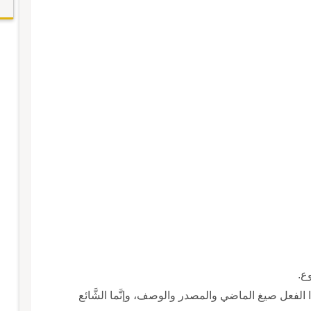
وع.
ذا الفعل صيغ الماضي والمصدر والوصف، وإنَّما الشَّائع