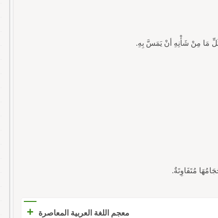
َامُهَا مُتَفَاوِتَةٌ.
+
معجم اللغة العربية المعاصرة