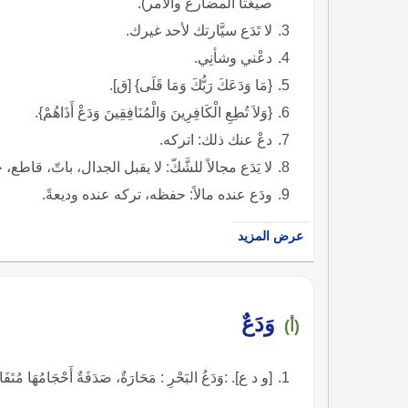
صيغتا المضارع والأمر).
لا تَدَع سيَّارتك لأحد غيرك.
دعْني وشأنِي.
{مَا وَدَعَكَ رَبُّكَ وَمَا قَلَى} [ق].
{وَلاَ تُطِعِ الْكَافِرِينَ وَالْمُنَافِقِينَ وَدَعْ أَذَاهُمْ}.
دعْ عنك ذلك: اتركه.
لا يَدَع مجالاً للشَّكّ: لا يقبل الجدال، باتّ، قاطع،
ودَع عنده مالاً: حفظه، تركه عنده وديعةً.
عرض المزيد
وَدَعٌ
(أ)
[و د ع]. :وَدَعُ البَحْرِ : مَحَارَةٌ، صَدَفَةٌ أَحْجَامُهَا مُتَفَاو