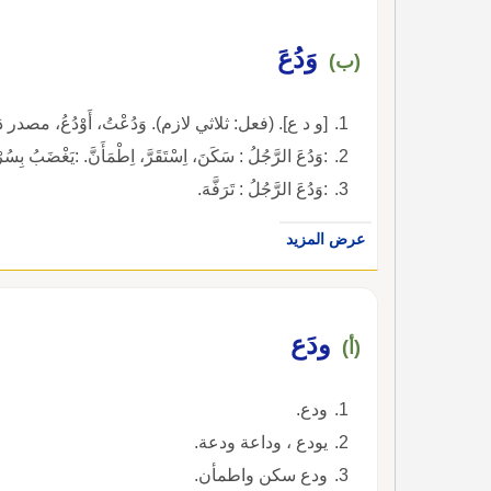
وَدُعَ
(ب)
[و د ع]. (فعل: ثلاثي لازم). وَدُعْتُ، أَوْدُعُ، مصدر دَعَ
:وَدُعَ الرَّجُلُ : سَكَنَ، اِسْتَقَرَّ، اِطْمَأَنَّ. :يَغْضَبُ بِسُر
:وَدُعَ الرَّجُلُ : تَرَفَّهَ.
عرض المزيد
ودَع
(أ)
ودع.
يودع ، وداعة ودعة.
ودع سكن واطمأن.