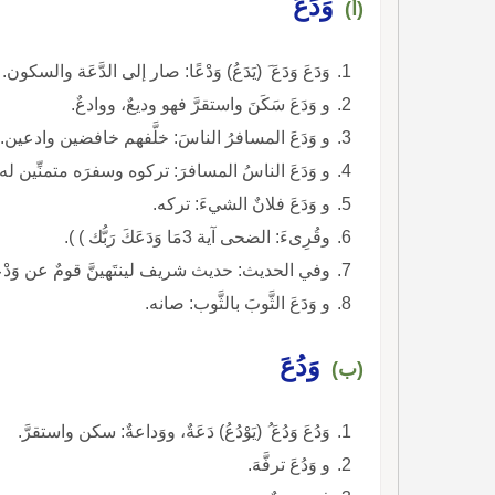
وَدَعَ
(أ)
وَدَعَ وَدَعَ َ (يَدَعُ) وَدْعًا: صار إلى الدَّعَة والسكون.
و وَدَعَ سَكَنَ واستقرَّ فهو وديعٌ، ووادعٌ.
و وَدَعَ المسافرُ الناسَ: خلَّفهم خافضين وادعين.
و وَدَعَ الناسُ المسافرَ: تركوه وسفرَه متمنِّين له دَع
و وَدَعَ فلانٌ الشيءَ: تركه.
وقُرِىءَ: الضحى آية 3مَا وَدَعَكَ رَبُّك ) ).
وفي الحديث: حديث شريف لينتَهينَّ قومٌ عن وَدْعهم
و وَدَعَ الثَّوبَ بالثَّوب: صانه.
وَدُعَ
(ب)
وَدُعَ وَدُعَ ُ (يَوْدُعُ) دَعَةٌ، ووَداعةٌ: سكن واستقرَّ.
و وَدُعَ ترفَّهَ.