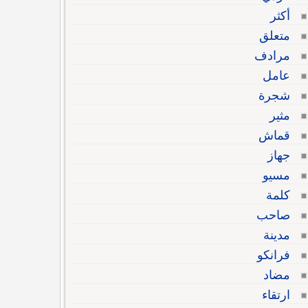
أكثر
متعلق
مرادف
عامل
شجرة
مثير
قماش
جهاز
مسيو
كلمة
صاحب
مدينة
فرانكو
مضاد
ارتقاء