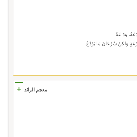
ةٌ، وَدَاعَةٌ.
ْعَةٍ وَلَكِنْ سُرْعَانَ مَا يَوْدُعُ.
+
معجم الرائد