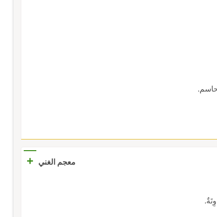
 حاسم.
+
معجم الغني
ِتَةٌ.