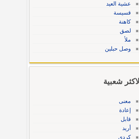
عشية العيد
قسيسة
كاهنة
لصق
ملأ
وصل حبلين
لاكثر شعبية
معنى
إعادة
قابل
أريد
كردي