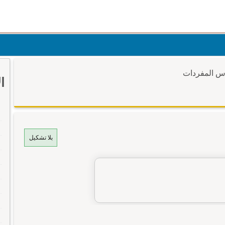
وس المفردات
ا
بلا تشكيل