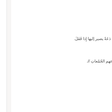
َةً يصير إليها إِذا قَفَلَ.
 الجُمْعاتِ //.