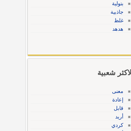
بتولية
جاذبية
غلظ
هدهد
لاكثر شعبية
معنى
إعادة
قابل
أريد
كردي