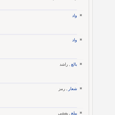
واد
واد
بالغ
, راشد
شعار
, رمز
يبلغ
, يفشي