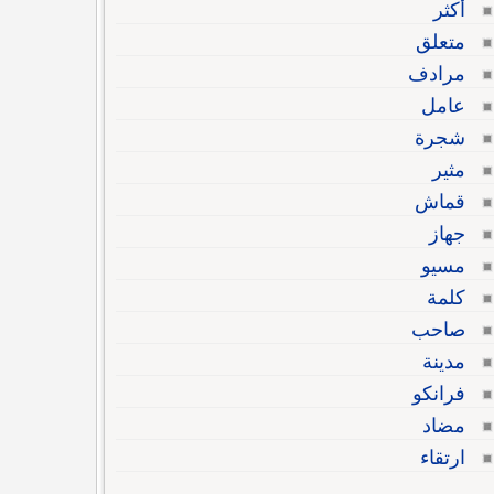
أكثر
متعلق
مرادف
عامل
شجرة
مثير
قماش
جهاز
مسيو
كلمة
صاحب
مدينة
فرانكو
مضاد
ارتقاء