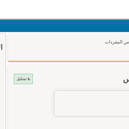
وس المفردات
ا
س
بلا تشكيل