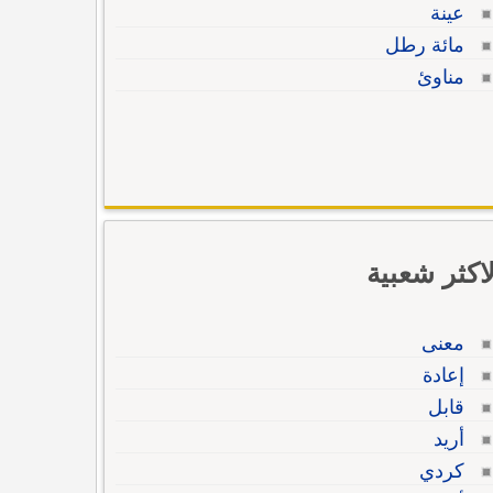
عينة
مائة رطل
مناوئ
لاكثر شعبية
معنى
إعادة
قابل
أريد
كردي