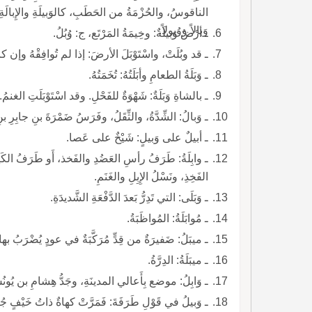
الناقوسُ، والحُزْمَةُ من الحَطَبِ، كالوَبيلَةِ والإِبالَةِ، و
وَبالاً ووُبولاً.
ـ أرْضٌ وَبيلَةٌ: وخِيمَةُ المَرْتَع، ج: وُبُلُ.
ـ قد وبُلَتْ، واسْتَوْبَلَ الأرضَ: إذا لم تُوافِقْهُ وإن كان 
ـ وَبَلَةُ الطعامِ وأبَلَتُهُ: تُخَمَتُهُ.
ـ بالشاةِ وَبَلَةٌ: شَهْوَةٌ للفَحْلِ. وقد اسْتَوْبَلَتِ الغنمُ.
ـ وَبالُ: الشِّدَّةُ، والثِّقَلُ، وفَرَسُ ضَمْرَةَ بنِ جابِرِ
ـ أبيلٌ على وَبيلٍ: شَيْخٌ على عَصا.
ـ وابِلَةُ: طَرَفُ رأسِ العَضُدِ والفَخذ، أَو طَرَفُ الكَتِف
الفَخِذِ، ونَسْلُ الإِبِلِ والغَنَمِ.
ـ وَبَلَى: التي تَدِرُّ بَعدَ الدَّفْعَةِ الشَّديدَةِ.
ـ مُوابَلَةُ: المُواظَبَةُ.
ـ ميبَلُ: ضَفيرَةٌ من قِدٍّ مُرَكَّبَةٌ في عودٍ يُضْرَبُ بها ا
ـ ميبَلَةُ: الدِرَّةُ.
ـ وَابِلُ: موضع بِأَعالي المدينَةِ، وجَدُّ هِشامِ بن يُونُسَ 
ـ وَبيلُ في قَوْلِ طَرَفَةَ: فَمَرَّتْ كهاةٌ ذاتُ خَيْفٍ جُلال