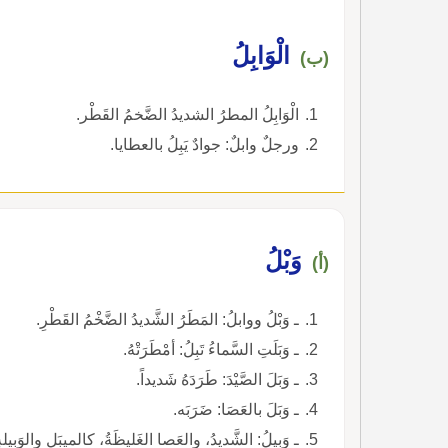
الْوَابِلُ
(ب)
الْوَابِلُ المطرُ الشديدُ الضَّخمُ القَطْر.
ورجلٌ وابلٌ: جوادٌ يَبِلُ بالعطايا.
وَبْلُ
(أ)
ـ وَبْلُ ووابلُ: المَطَرُ الشَّديدُ الضَّخْمُ القَطْرِ.
ـ وَبَلَتِ السَّماءُ تَبِلُ: أمْطَرَتْهُ.
ـ وَبَلَ الصَّيْدَ: طَرَدَهُ شَديداً.
ـ وَبَلَ بالعَصَا: ضَرَبَه.
ـ وَبِيلُ: الشَّديدُ، والعَصا الغَليظَةُ، كالميبَلِ والوَبي