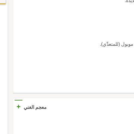
يدة.
عول موبول (للمتعدِّي).
+
معجم الغني