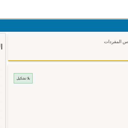
وس المفردات
ا
بلا تشكيل