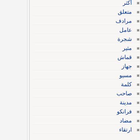
أكثر
متعلق
مرادف
عامل
شجرة
مثير
قماش
جهاز
مسيو
كلمة
صاحب
مدينة
فرانكو
مضاد
ارتقاء