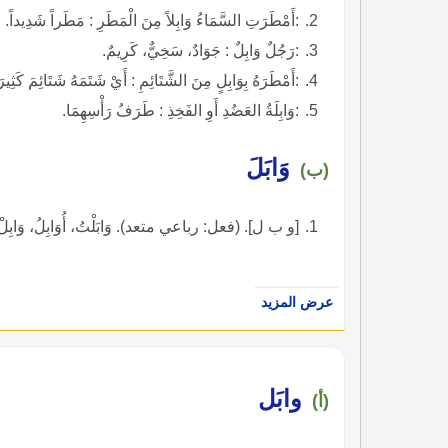
:أَمْطَرَتِ السَّمَاءُ وَابِلاً مِنَ الْمَطَرِ : مَطَراً شَدِيداً.
:رَجُلٌ وَابِلٌ : جَوَادٌ، سَخِيٌّ، كَرِيمٌ.
:أَمْطَرَهُ بِوَابِلٍ مِنَ الشَّتَائِمِ : أَيْ شَتَمَهُ شَتَائِمَ كَثِي
:وَابِلَةُ العَضُدِ أَوِ الفَخِذِ : طَرَفُ رَأْسِهِمَا.
وَابَلَ
(ب)
[و ب ل]. (فعل: رباعي متعد). وَابَلْتُ، أُوَابِلُ، وَابِلْ، مص
عرض المزيد
وابَل
(أ)