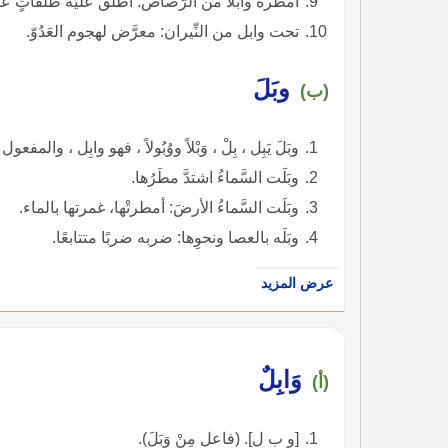
أمطره وابلاً من الرَّصاص: أطلق عليه طلقاتٍ عد
تحت وابل من النِّيران: معرَّض لهجوم العَدُوّ.
وبَلَ
(ب)
وبَلَ يَبِل ، بِلْ ، وَبْلاً ووُبُولاً ، فهو وابِل ، والمف
وبَلَت السَّماءُ اشتدَّ مطَرُها.
وبَلَت السَّماءُ الأرضَ: أمطرتْها، غمرتها بالماء.
وبَلَه بالعصا ونحوِها: ضربه ضربًا متتابعًا.
عرض المزيد
وَابِلٌ
(أ)
[و ب ل]. (فاعل مِنْ وَبَلَ).