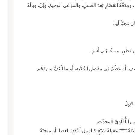
مِدَقَّةُ القَصَّارِ بَعدَ الغَسلِ، والمَرْعَى الوَخيمُ. وَبُلَ، وبالَةً
مُحِبّاً لَها.
 بنِ قَطَنٍ، وماءٌ لبَني أسدٍ.
ِ، أَو عَظْمٌ في مَفْصِلِ الرُّكْبَةِ، أَو ما الْتَفَّ من لَحْمِ
لإِبِلُ.
اللُّؤْلُؤِيِّ المحدِّثِ.
َةٌ **** عَقيلَةُ شَيْخٍ كالوَبيل أَلَنْدَدِ: العَصا، أو ميجَنَةُ