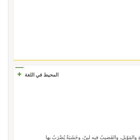
+
المحيط في اللغة
لةِ والمَوْبِلِ، والقَضيبُ فيه لينٌ، وخَشَبَةٌ يُضْرَبُ بها