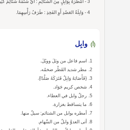
3 - أَمْطَرَهُ بِوَابِلٍ مِنَ الشَّتَائِمِ : أَيْ شَتَمَهُ شَتَائِمَ كَثِيرَةً. أَمْطَرَهُ بِوَابِلٍ مِنَ الرَّصَاصِ.
4 - وَابِلَةُ العَضُدِ أَوِ الفَخِذِ : طَرَفُ رَأْسِهِمَا.
وابِل
(أ)
اسم فاعل من وبَلَ ووبُلَ.
مطر شديد القَطْر ضخمُه.
{فَأَصَابَهُ وَابِلٌ فَتَرَكَهُ صَلْدًا}.
شخص كريم جَوَاد.
رجلٌ وابل في العطاء.
ما يتساقط بغزارة.
أمطره بوابل من الشتائم: سيلٌ منها.
أتى العدوَّ وابلٌ من السِّهام.