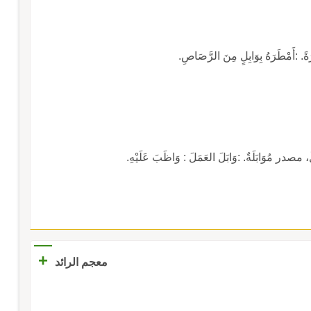
رَةً. :أَمْطَرَهُ بِوَابِلٍ مِنَ الرَّصَاصِ.
در مُوَابَلَةٌ. :وَابَلَ العَمَلَ : وَاظَبَ عَلَيْهِ.
+
معجم الرائد