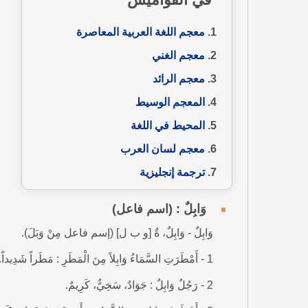
معجم اللغة العربية المعاصرة
معجم الغني
معجم الرائد
المعجم الوسيط
المحيط في اللغة
معجم لسان العرب
ترجمة إنجليزية
وَابِلٌ : (اسم فاعل)
وَابِلٌ - وَابِلٌ، ةٌ [و ب ل] (إسم فاعل مِنْ وَبَلَ).
1 - أَمْطَرَتِ السَّمَاءُ وَابِلاً مِنَ الْمَطَرِ : مَطَراً شَدِيداً.
2 - رَجُلٌ وَابِلٌ : جَوَادٌ، سَخِيٌّ، كَرِيمٌ.