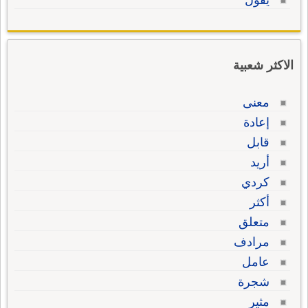
يقول
الاكثر شعبية
معنى
إعادة
قابل
أريد
كردي
أكثر
متعلق
مرادف
عامل
شجرة
مثير