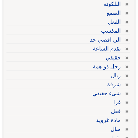
البلكونة
الصمغ
الفعل
المكسب
الي اقصي حد
تقدم الساعة
حقيقي
رجل ذو همة
ريال
شرفة
شىء حقيقي
غرا
فعل
مادة غروية
منال