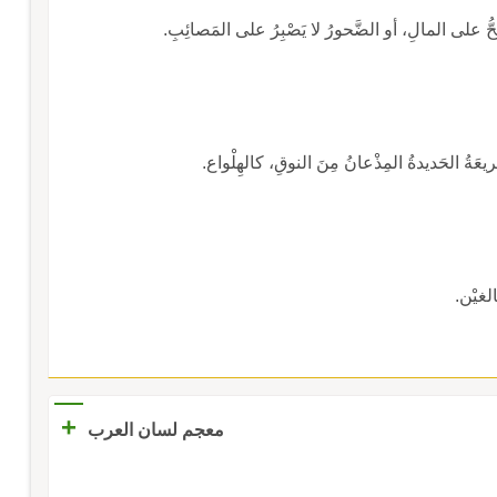
شِحُّ على المالِ، أو الضَّحورُ لا يَصْبِرُ على المَصائِبِ.
َريعَةُ الحَديدةُ المِذْعانُ مِنَ النوقِ، كالهِلْواع.
الغيْن.
+
معجم لسان العرب