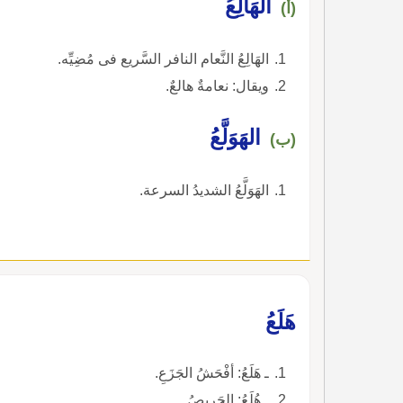
الهَالِعُ
(أ)
الهَالِعُ النَّعام النافر السَّريع فى مُضِيِّه.
ويقال: نعامةٌ هالعٌ.
الهَوَلَّعُ
(ب)
الهَوَلَّعُ الشديدُ السرعة.
هَلَعُ
ـ هَلَعُ: أفْحَشُ الجَزَعِ.
ـ هُلَعُ: الحَريصُ.