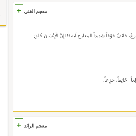
+
معجم الغني
[هـ ل ع]. (صِيغَةُ فَعُول لِلْمُبَالَغَةِ). :رَجُلٌ هَلُوعٌ : جَزِعٌ، خَائِفٌ خَوْفاً شَدِيداً.المعارج آية 19إِنَّ الْإِنْسَانَ خُلِقَ
 : خَائِفاً، جَزِعاً.
+
معجم الرائد