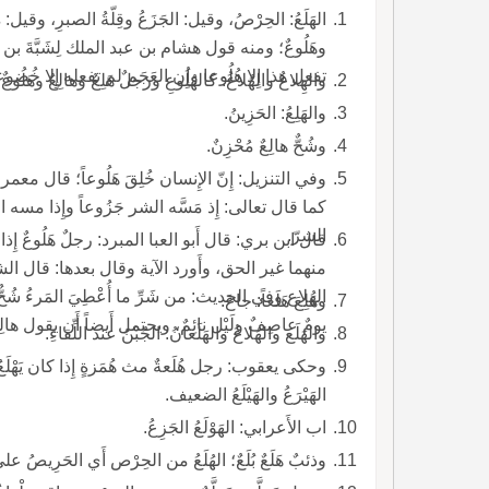
الهَلَعُ: الحِرْصُ، وقيل: الجَزَعُ وقِلّةُ الصبرِ، وقيل: ه أَس
وهَلُوعٌ؛ ومنه قول هشام بن عبد الملك لِشَبَّةَ بن عَقَّ
تفعل هذا إِلا هُلُوعا وإِن العَجَم لم تفعله إِلا خُضوعا
والهِلاعُ والهُلاعُ: كالهُلُوعِ ورجلٌ هَلِعٌ وهالِعٌ وهَلُوعٌ
والهَلِعُ: الحَزِينُ.
وشُحٌّ هالِعٌ مُحْزِنٌ.
وفي التنزيل: إِنّ الإِنسان خُلِقَ هَلُوعاً؛ قال معمر 
كما قال تعالى: إِذ مَسَّه الشر جَزُوعاً وإِذا مسه الخي
الشرّ.
قال ابن بري: قال أَبو العبا المبرد: رجلٌ هَلُوعٌ
منهما غير الحق، وأَورد الآية وقال بعدها: قال الشاع
الهُلاع وفي الحديث: من شَرِّ ما أُعْطِيَ المَرءُ شُحٌّ ها
وهَلِعَ هَلَعاً: جاعَ.
يومٌ عاصِفٌ ولَيْل نائِمٌ، ويحتمل أَيضاً أَن يقول هالِعٌ ل
والهَلَع والهُلاعُ والهَلَعانُ: الجُبْنُ عند اللِّقاءِ.
وحكى يعقوب: رجل هُلَعةٌ مث هُمَزةٍ إِذا كان يَهْلَعُ 
الهَيْرَعُ والهَيْلَعُ الضعيف.
اب الأَعرابي: الهَوْلَعُ الجَزِعُ.
وذئبٌ هَلَعٌ بُلَعٌ؛ الهُلَعُ من الحِرْص أَي الحَرِيصُ على