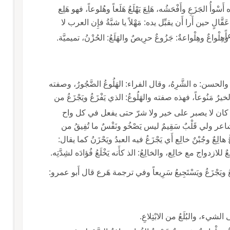
ْوأُ الجَزَعِ وأَفْحَشُه، هَلِعَ يَهْلَعُ هَلَعاً وهُلوعاً، فهو هَلِع
الٍ حين أَرا أَن يقبِّل يده: مَهْلاً يا شبَّةُ فإِن العرب لا
ً.
 وهِلْواعٌ وهِلْواعةٌ: جَزُوعٌ حرِيصٌ والهَلَعُ: الحُزْنُ، تميميَّة.
والحسن: ه الشَّرِهُ، وقال الفراء: الهَلُوعُ الضَّجُورُ، وصفته
رُ مَنُوعاً، فهذه صفته والهَلُوعُ: الذي يَفْزَعُ ويَجْزَعُ من
 إِذا كان لا يصبر على خير ولا شرّ حتى يفعل في كل واح
ر ولي قَلْبٌ سَقِيمٌ ليس يَصْخُو ونَفْسٌ ما تُفِيقُ من
لِعٌ وجُبْنٌ خالِع أَي يَجْزَعُ فيه العبدُ ويَحْزَنُ كما يقال:
لازدواج مع خالِع، والخالِعُ: الذ كأَنه يَخْلَعُ فُؤادَه لشِدَّتِه.
ويَجْزَعُ ويَسْتَجِيعُ سَرِيعاً وفي ترجمة هَرع قال أَبو عمرو:
 الشيء، والبُلَعُ من الابْتِلاعِ.