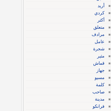
أريد
كردي
أكثر
متعلق
مرادف
عامل
شجرة
مثير
قماش
جهاز
مسيو
كلمة
صاحب
مدينة
فرانكو