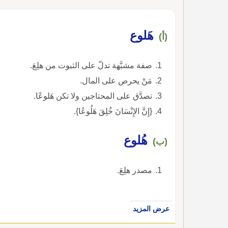
هَلوع
(أ)
صفة مشبَّهة تدلّ على الثبوت من هلِعَ.
مَنْ يحرص على المال.
تصدَّق على المحتاجين ولا تكن هَلوعًا.
{إِنَّ الإِنْسَانَ خُلِقَ هَلُوعًا}.
هُلوع
(ب)
مصدر هلِعَ.
عرض المزيد