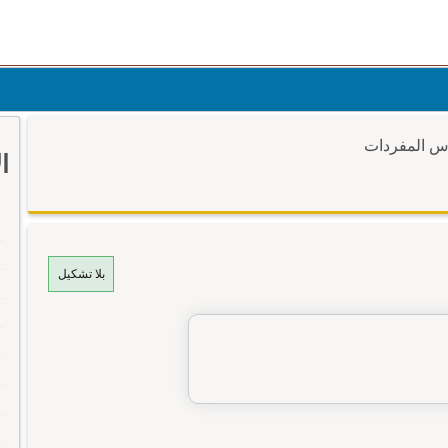
وس المفردات
ا
بلا تشكيل