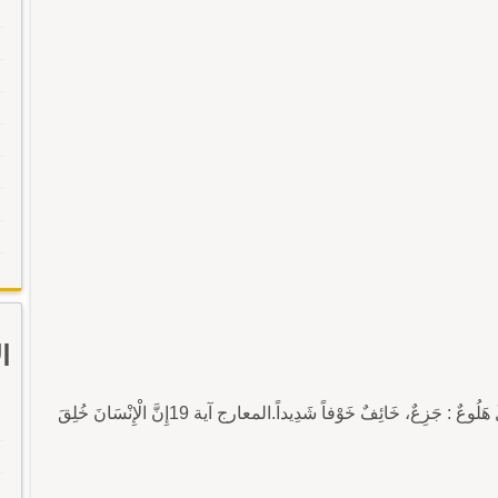
ا
هَلُوعٌ - هَلُوعٌ [هـ ل ع] (صِيغَةُ فَعُول لِلْمُبَالَغَةِ). رَجُلٌ هَلُوعٌ : جَزِعٌ، خَائِفٌ خَوْفاً شَدِيداً.المعارج آية 19إِنَّ الْإِنْسَانَ خُلِقَ