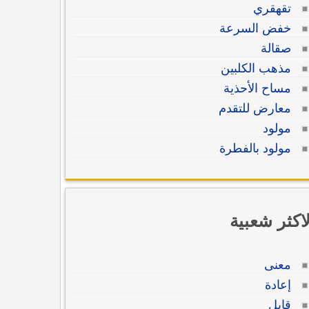
تقهقري
خفض السرعة
صقالة
مذهب الكلبين
مساح الأحذية
معارض للتقدم
مولود
مولود بالفطرة
لاكثر شعبية
معنى
إعادة
قابل