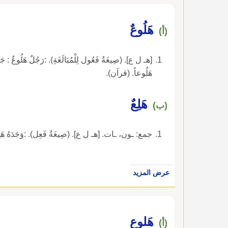
هَلُوعٌ
(أ)
هَلُوعاً. (قرآن).
هَلِعٌ
(ب)
جمع: ـون، ـات. [هـ ل ع]. (صِيغَةُ فَعِل). :وَجَدَهُ هَلِعاً
عرض المزيد
هَلوع
(أ)