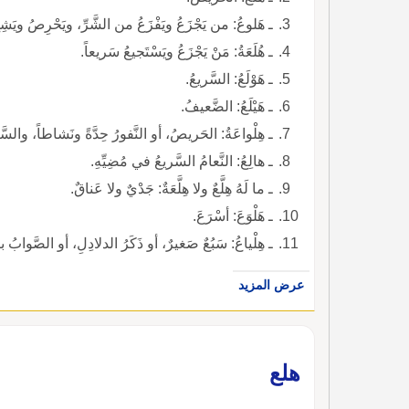
ـ هَلوعُ: من يَجْزَعُ ويَفْزَعُ من الشَّرِّ، ويَحْرِصُ ويَ
ـ هُلَعَةُ: مَنْ يَجْزَعُ ويَسْتَجيعُ سَريعاً.
ـ هَوْلَعُ: السَّريعُ.
ـ هَيْلَعُ: الضَّعيفُ.
ـ هِلْواعَةُ: الحَريصُ، أو النَّفورُ حِدَّةً ونَشاطاً، والسّ
ـ هالِعُ: النَّعامُ السَّريعُ في مُضِيِّهِ.
ـ ما لَهُ هِلَّعٌ ولا هِلَّعَةٌ: جَدْيٌ ولا عَناقٌ.
ـ هَلْوَعَ: أسْرَعَ.
ـ هِلْياعُ: سَبُعٌ صَغيرٌ، أو ذَكَرُ الدلادِلِ، أو الصَّوابُ ب
عرض المزيد
هلع