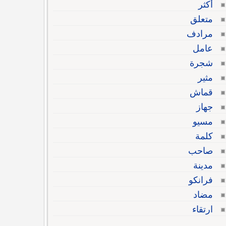
أكثر
متعلق
مرادف
عامل
شجرة
مثير
قماش
جهاز
مسيو
كلمة
صاحب
مدينة
فرانكو
مضاد
ارتقاء