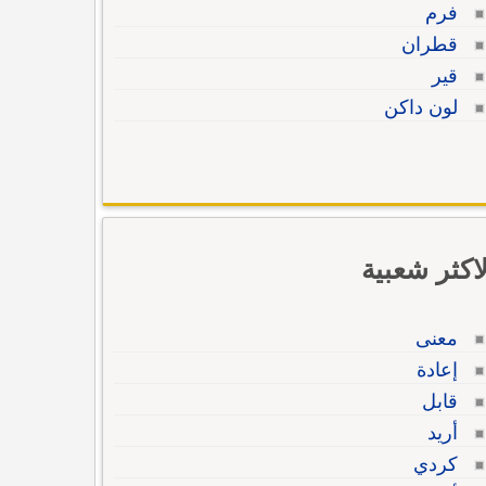
فرم
قطران
قير
لون داكن
لاكثر شعبية
معنى
إعادة
قابل
أريد
كردي