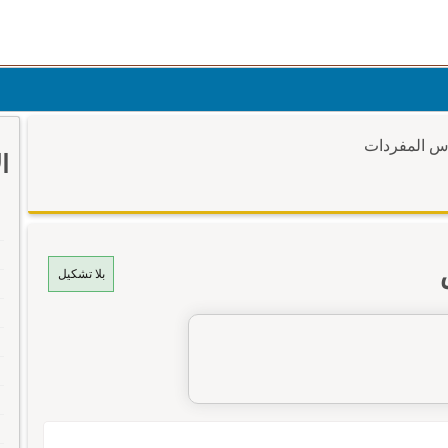
وس المفردات
ا
بلا تشكيل