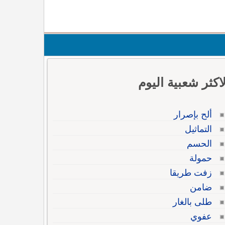
لاكثر شعبية اليوم
ألح بإصرار
التماثيل
الحسم
حمولة
زفت طريقا
ضامن
طلى بالغار
عفوي