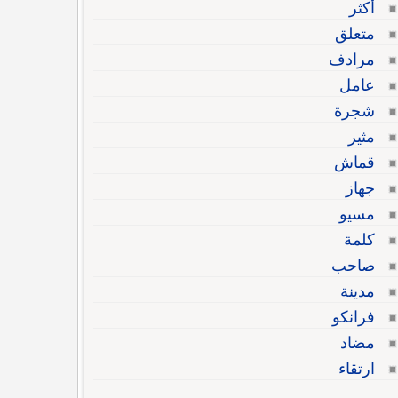
أكثر
متعلق
مرادف
عامل
شجرة
مثير
قماش
جهاز
مسيو
كلمة
صاحب
مدينة
فرانكو
مضاد
ارتقاء