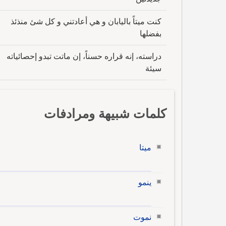
كنت ميتاً باليابان و هي أعادتني و كل شئ منذئذ
بفضلها
دراسته، إنه قراره حسناً، إن ماتت تبدو إحصائياته
سيئة
كلمات شبيهة ومرادفات
ميتا
ينمو
نموت