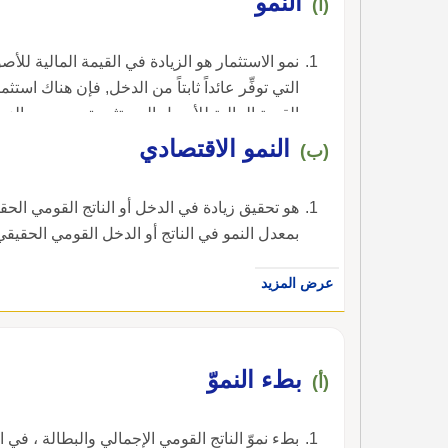
النمو
(أ)
نمو الاستثمار هو الزيادة في القيمة المالية ل
التي توفِّر عائداً ثابتاً من الدخل, فإن هناك ا
القيمة المالية للأصول المستثمرة مع مرور الزمن
المبالغ النقدية والأصول الأخرى التي تعود منفعته
النمو الاقتصادي
(ب)
هو تحقيق زيادة في الدخل أو الناتج القومي الح
بمعدل النمو في الناتج أو الدخل القومي الحقيقي
عرض المزيد
بطء النموّ
(أ)
بطء نموّ الناتج القومي الإجمالي والبطالة ، في الإنجليزية، هي 