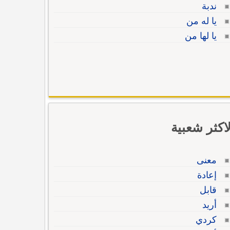
ندبة
يا له من
يا لها من
لاكثر شعبية
معنى
إعادة
قابل
أريد
كردي