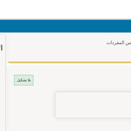
وس المفردات
ا
بلا تشكيل