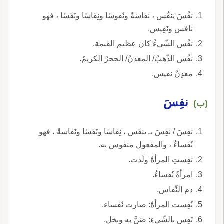
نفُسَ يَنفُس ، نفاسَةً ونُفوسًا ونِفَاسًا ونَفَسًا ، فهو
نافس ونَفِيس.
نفُس الشّيءُ كان عظيم القيمة.
نفُس الذّهبُ/ المعدنُ/ الحجرُ الكريمُ.
معدِنٌ نفيس.
نفِسَ
(ب)
نفِسَ / نفِسَ بـ ينفَس ، نِفاسًا ونَفَسًا ونَفاسةً ، فهو
نُفَساءُ ، والمفعول منفوس به.
نفِستِ المرأةُ ولَدت.
امرأةٌ نُفساءُ.
دم النِّفاس.
نُفِست المرأةُ: صارت نُفساء.
نَفِس بالشّيءِ: ضَنَّ به وبخل.