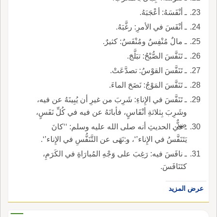
ـ أنْفَسَهُ: أعْجَبَهُ.
ـ أنْفَسَ في الأمرِ: رغَّبَهُ.
ـ مالٌ مُنْفِسٌ ومُنْفَسٌ: كثيرٌ.
ـ تَنَفَّسَ الصُّبْحُ: تبَلَّجَ.
ـ تَنَفَّسَ القوْسُ: تصدَّعَتْ.
ـ تَنَفَّسَ المَوْجُ: نَضَحَ الماءَ.
ـ تَنَفَّسَ في الإِناءِ: شَرِبَ من غيرِ أن يُبِينَهُ عن فيه،
وشَرِبَ بِثلاثةِ أنْفَاسٍ، فأبانَهُ عن فيه في كُلِّ نَفَسٍ،
ضِدٌّ.
ـ في الحديثِ أنه صلى الله عليه وسلم: ‘‘كانَ
يَتَنَفَّسُ في الإِناء’‘، و:نَهَى عن التَّنَفُّسِ في الإِناء’‘.
ـ نافَسَ فيه: رَغِبَ على وَجْهِ المُبارَاةِ في الكَرَمِ،
كتَنَافَسَ.
عرض المزيد