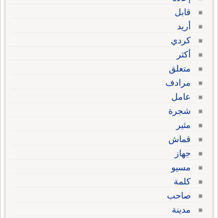
قابل
أريد
كردي
أكثر
متعلق
مرادف
عامل
شجرة
مثير
قماش
جهاز
مسيو
كلمة
صاحب
مدينة