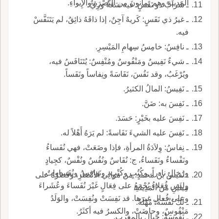
المَدينَةِ وهم يَمانونَ من النُّصْرَةِ والإِيواءِ.
ـ شَرابٌ ذو نَفَسٍ: فيه سَعَةٌ ورِيٌّ.
ـ غيرُ ذي نَفَسٍ: كَريهٌ آجِنٌ، إذا ذاقَهُ ذائِقٌ، لم يَتَنَفَّسْ
فيه.
ـ نافِسُ: خامِسُ سِهامِ المَيْسِرِ.
ـ شيءٌ نَفِيسٌ ومَنْفُوسٌ ومُنْفِسٌ: يُتَنَافَسُ فيه،
ويُرْغَبُ، وقد نَفُسَ، نَفَاسَةً ونِفاساً ونَفَساً.
ـ نَفِيسُ: المالُ الكثيرُ.
ـ نَفِسَ به: ضَنَّ.
ـ نَفِسَ عليه بخَيْرٍ: حَسَدَ.
ـ نَفِسَ عليه الشيءَ نَفَاسةً: لم يَرَهُ أَهْلاً له.
ـ نِفاسُ: وِلاَدَةُ المرأةِ، فإذا وضَعَتْ، فهي نُفَساءُ
ونَفْساءُ ونَفَساءُ، ج: نُفَاسٌ ونُفُسٌ ونُفْسٌ، كجِيادٍ
ورُخالٍ نادراً، وكُتُبٍ وكُتْبٍ، ونَوافِسُ ونُفَساواتٌ.
ـ نَفيسُ بنُ محمدٍ: من مَوالِي الأنْصَارِ، وقَصْرُهُ على
وليس فُعَلاءُ يُجْمَعُ على فِعَالٍ غَيْرَ نُفَساءَ وعُشَراءَ
مِيلَيْنِ من المَدِينَةِ.
وعلى فُعالٍ غيرَها. قد نَفِسَتْ ونُفِسَتْ، والوَلَدُ
ـ لَكَ نُفْسَةٌ: مُهْلَةٌ.
مَنْفُوسٌ، وحاضَتْ، والكسرُ فيه أكثَرُ.
ـ نَفُوسَةٌ: جِبالٌ بالمغرب.