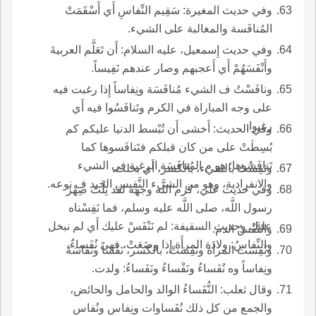
وفي حديث المغيرة: سَقِيم النِّفاسِ أَي أَسْقَمَتْ
المُنافَسة والمغالبة على الشيء.
وفي حديث إِسمعيل، عليه السلام: أَن تَعَلَّم العربيةَ
وأَنْفَسَهُمْ أَي أَعجبهم وصار عندهم نَفِيساً.
ونافَسْتُ ف الشيء مُنافَسَة ونِفاساً إِذا رغبت فيه
على وجه المباراة في الكرم وتَنافَسُوا فيه أَي
رغبوا.
وفي الحديث: أَخشى أَن تُبْسط الدنيا عليكم كم
بُسِطَتْ على من كان قبلكم فتَنافَسوها كما
تَنافَسُوها؛ هو م المُنافَسَة الرغبة في الشيء
ونَفِسْتُ بالشيء، بالكسر، أَي بخلت.
والانفرادية، وهو من الشيء النَّفِيسِ الجيد ف نوعه.
وفي حديث علي، كرم اللَّه وجهه لقد نِلْتَ صِهْرَ
رسول اللَّه، صلى اللَّه عليه وسلم، فما نَفِسْناه
عليك وحديث السقيفة: لم نَنْفَسْ عليك أَي لم نبخل
والنَّفْسُ الدم.
والنِّفاسُ: ولادة المرأَة إِذا وضَعَتْ، فهي نُفَساءٌ.
ونُفِسَت المرأَة ونَفِسَتْ، بالكسر، نَفَساً ونَفاسَةً
ونِفاساً وه نُفَساءُ ونَفْساءُ ونَفَساءُ: ولدت.
وقال ثعلب: النُّفَساءُ الوالد والحامل والحائض،
والجمع من كل ذلك نُفَساوات ونِفاس ونُفاس