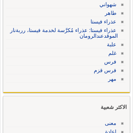
شهواني
طاهر
عذراء فيستا
عذراء فيستا: عذراء مُكرَّسة لخدمة فيستا، رربةنار
الموقدعندالرومان
علبة
غلم
فرس
فرس قزم
مهر
الاكثر شعبية
معنى
إعادة