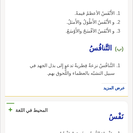
الأَنْفَسُ الأعظمُ قيمةً.
و الأَنْفَسُ الأَطْوَلُ والأَمثلُ.
و الأَنْفَسُ الأفْسَحُ والأَوْسَعُ.
التَّنافُسُ
(ب)
التَّنافُسُ نزعةٌ فِطريةٌ تدعو إِلى بذل الجهد في
سبيل التشبّه بالعظماء واللُّحوق بهم.
عرض المزيد
+
المحيط في اللغة
نَفْسُ