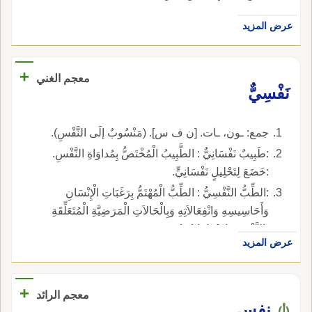
عرض المزيد
+
معجم الغني
نَفْسِيٌّ
جمع: ـون، ـات. [ن ف س]. (مَنْسُوبٌ إلَى النَّفْسِ).
:طَبِيبٌ نَفْسَانِيٌّ : الطَّبِيبُ الْمُخْتَصُّ بِمُداوَاةِ النَّفْسِ.
:خَضَعَ لِتَحْلِيلٍ نَفْسَانِيٍّ.
:الطِّبُّ النَّفْسِيُّ : الطِّبُّ الْمُهْتَمُّ بِرَغَبَاتِ الْإِنْسَانِ
وَأَحَاسِيسِهِ وَانْفِعَالاَتِهِ وَبِالْحَالاَتِ الْمَرَضِيَّةِ الْمُتَعَلِّقَةِ
بِالنَّفْسِ وَاضْطِرَابَاتِهَا.
عرض المزيد
+
معجم الرائد
نفس
(أ)