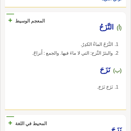
+
المعجم الوسيط
النَّزَحُ
(أ)
النَّزَحُ الماءُ الكدِرُ.
والبئرُ النَّزح: التي لا ماءَ فيها. والجمع : أَنزاحٌ.
نَزَحَ
(ب)
نَزَحَ نَزَحَ.
+
المحيط في اللغة
نَزَحَ