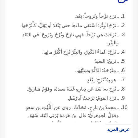
ـ نَزَحَ نَزْحاً ونُزوحاً: بَعُدَ.
ـ نَزَحَ البِئْرَ: اسْتَقى ماءَها حتى يَنْفَدَ أو يَقِلَّ، كأَنْزَحَها.
ـ نَزَحَتْ هي نَزْحاً، فهي نازِحٌ ونُزُحٌ ونَزُوحٌ: في البُعْدِ
والبِئْرِ.
ـ نَزَحُ: الماءُ الكَدِرُ، والبِئْرُ نُزِحَ أكْثَرُ مائِها.
ـ نَزيحُ: البعيدُ.
ـ مِنْزَحَةُ: الدَّلْوُ وشِبْهُها.
ـ هو بِمُنْتَزَحٍ: بِبُعْدٍ.
ـ نُزِحَ به: بَعُدَ عَن دِيارِهِ غَيْبَةً بَعيدَةً، وقوْمٌ مَنازيحُ.
ـ نَزَحَ القومُ: نَزَحَتْ آبارُهُمْ.
ـ محمدُ بنُ نازِحٍ، مُحَدِّثٌ، رَوَى عن اللَّيْثِ بنِ سعدٍ.
وقوْلُ الجوهريِّ: قال ابنُ هَرْمَةَ يَرْثِي ابْنَهُ، سَهْوٌ،
وإنما يَمْدَحُ القاضي جعفَرَ بنَ سُلَيمانَ.
عرض المزيد