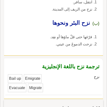
انتقل، سافر.
نزح من الريف إلى المدينة.
نزح البئر ونحوها
(ب)
فرّغها حتى قلّ ماؤها أو نفِد.
نزحت الدموعَ من عيني.
ترجمة نزح باللغة الإنجليزية
نزح
Bail up
Emigrate
Evacuate
Migrate