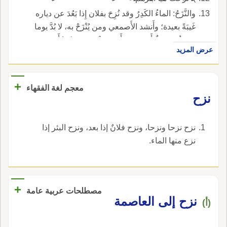
والنَّزَحُ: الماءُ الكَدِرُ وقد نُزِحَ بفلان إِذا بَعُدَ عن دياره
غَيبَةً بعيدة؛ وأَنشد الأَصمعي ومن يُنْزَحْ به، لا بُدَّ يوما
يَجيءُ به نَعِيٌّ أَو بَشِير وأَنت بمُنْتَزَحٍ من كذا أَي ببعد
عرض المزيد
منه؛ قال ابن هَرْمَة يَرْثي ابنه فأَنتَ، من الغَوائلِ،
حين تُرْمى ومن ذَمِّ الرجالِ، بمُنْتَزاح إِلا أَنه أَشبع
فتحة الزاي فتولدت الأَلف.
+
معجم لغة الفقهاء
نزح
نزح نزحا ونزحا، ونزح فلانٌ إذا بعد، ونزح البئر إذا
نزع منها الماء.
+
مصطلحات عربية عامة
نزح إلى العاصمة
(أ)