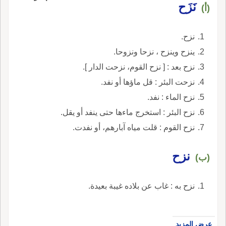
نَزَح
(أ)
نزح.
ينزح وينزح ، نزحا ونزوحا.
نزح بعد : [ نزح القوم، نزحت الدار ].
نزحت البئر : قل ماؤها أو نفد.
نزح الماء : نفد.
نزح البئر : استخرج ماءها حتى ينفد أو يقل.
نزح القوم : قلت مياه آبارهم، أو نفدت.
نزح
(ب)
نزح به : غاب عن بلاده غيبة بعيدة.
عرض المزيد