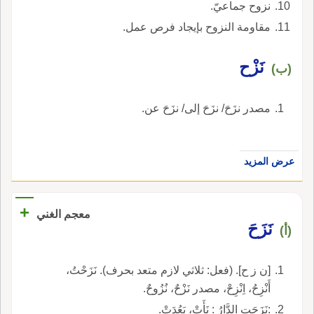
نزوح جماعيّ.
مقاومة النزوح بإيجاد فرص عمل.
نَزْح
(ب)
مصدر نزَحَ/ نزَحَ إلى/ نزَحَ عن.
عرض المزيد
+
معجم الغني
نَزَحَ
(أ)
[ن ز ح]. (فعل: ثلاثي لازم متعد بحرف). نَزَحْتُ،
أَنْزِحُ، اِنْزِحْ، مصدر نَزْحٌ، نُزُوحٌ.
:نَزَحَتِ الدَّارُ : نَأَتْ، بَعُدَتْ.