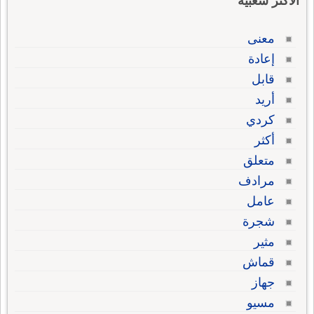
الاكثر شعبية
معنى
إعادة
قابل
أريد
كردي
أكثر
متعلق
مرادف
عامل
شجرة
مثير
قماش
جهاز
مسيو