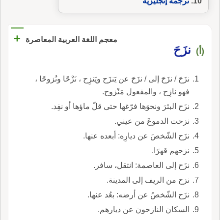
ترجمة إنجليزية
+
معجم اللغة العربية المعاصرة
نزَحَ
(أ)
نزَحَ / نزَحَ إلى / نزَحَ عن يَنزَح ويَنزِح ، نَزْحًا ونُزوحًا ،
فهو نازِح ، والمفعول مَنْزوح.
نزَح البئرَ ونحوَها فرّغها حتى قلّ ماؤها أو نفِد.
نزحت الدموعَ من عيني.
نزَح الشّخصَ عن ديارِه: أبعده عنها.
نزحهم قهرًا.
نزَح إلى العاصمة: انتقل، سافر.
نزح من الريف إلى المدينة.
نزَح الشّخصُ عن أرضه: بعُد عنها.
السكان النازحون عن ديارهم.