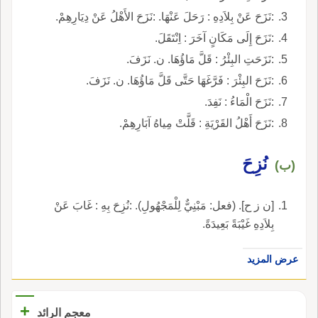
:نَزَحَ عَنْ بِلاَدِهِ : رَحَلَ عَنْهَا. :نَزَحَ الأَهْلُ عَنْ دِيَارِهِمْ.
:نَزَحَ إِلَى مَكَانٍ آخَرَ : اِنْتَقَلَ.
:نَزَحَتِ البِئْرُ : قَلَّ مَاؤُهَا. ن. نَزَفَ.
:نَزَحَ البِئْرَ : فَرَّغَهَا حَتَّى قَلَّ مَاؤُهَا. ن. نَزَفَ.
:نَزَحَ الْمَاءُ : نَفِدَ.
:نَزَحَ أَهْلُ القَرْيَةِ : قَلَّتْ مِياهُ آبَارِهِمْ.
نُزِحَ
(ب)
[ن ز ح]. (فعل: مَبْنِيٌّ لِلْمَجْهُولِ). :نُزِحَ بِهِ : غَابَ عَنْ
بِلاَدِهِ غَيْبَةً بَعِيدَةً.
عرض المزيد
+
معجم الرائد