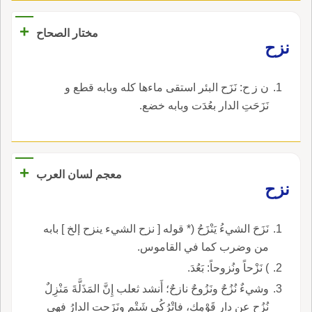
+
مختار الصحاح
نزح
ن ز ح: نَزَح البئر استقى ماءها كله وبابه قطع و
نَزَحَتِ الدار بعُدَت وبابه خضع.
+
معجم لسان العرب
نزح
نَزَحَ الشيءُ يَنْزَحُ (* قوله [ نزح الشيء ينزح إلخ ] بابه
من وضرب كما في القاموس.
) نَزْحاً ونُزوحاً: بَعُدَ.
وشيءٌ نُزُحٌ ونَزُوحٌ نازحٌ؛ أَنشد ثعلب إِنَّ المَذَلَّةَ مَنْزِلٌ
نُزُح عن دار قَوْمِكِ، فاتْرُكُي شَتْمِ ونَزَحت الدارُ فهي