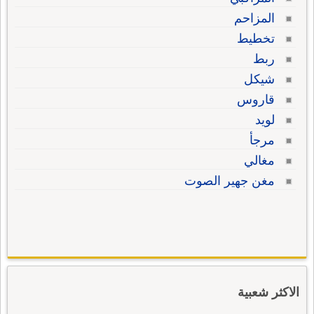
المزاحم
تخطيط
ربط
شيكل
قاروس
لويد
مرجأ
مغالي
مغن جهير الصوت
الاكثر شعبية