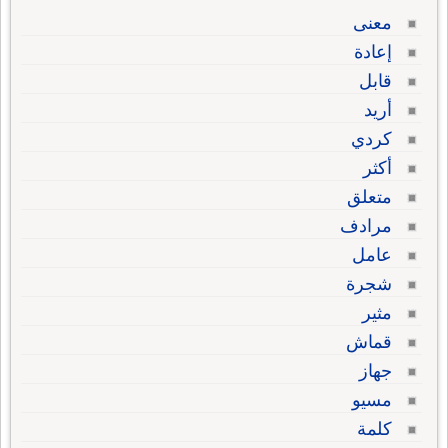
معنى
إعادة
قابل
أريد
كردي
أكثر
متعلق
مرادف
عامل
شجرة
مثير
قماش
جهاز
مسيو
كلمة