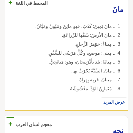
+
المحيط في اللغة
مانَ
ـ مانَ يَمِينُ: كَذَبَ، فهو مائِنٌ ومَيُونٌ ومَيَّانٌ.
ـ مانَ الأرضَ: شَقَّها للزِّراعَةِ.
ـ مِيناءُ: جَوْهَرُ الزُّجاجِ.
ـ مِينى: موضع، وكُلُّ مَرْسًى للسُّفُنِ.
ـ مِيانَةُ: بلد بأَذْرَبِيجانَ، وهو: مَيانَجِيٌّ.
ـ مانُ: السِّنَّةُ يُحْرَثُ بها.
ـ مِينانُ: قرية بِهَراةَ.
ـ مُتَمايِنُ الوُدِّ: مَغْشُوشُهُ.
عرض المزيد
+
معجم لسان العرب
نجه