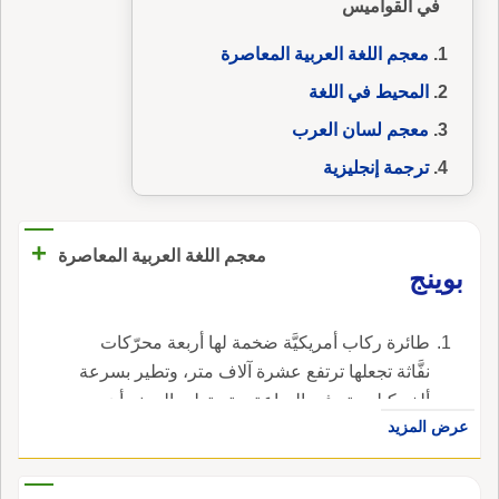
في القواميس
معجم اللغة العربية المعاصرة
المحيط في اللغة
معجم لسان العرب
ترجمة إنجليزية
+
معجم اللغة العربية المعاصرة
بوينج
طائرة ركاب أمريكيَّة ضخمة لها أربعة محرّكات
نفَّاثة تجعلها ترتفع عشرة آلاف متر، وتطير بسرعة
ألف كيلو متر في الساعة، وتستطيع البوينج أن
عرض المزيد
تحمل في مقصورتها المكيفة مائة وثمانين راكبًا
يؤمن لهم الغذاء والنوم.