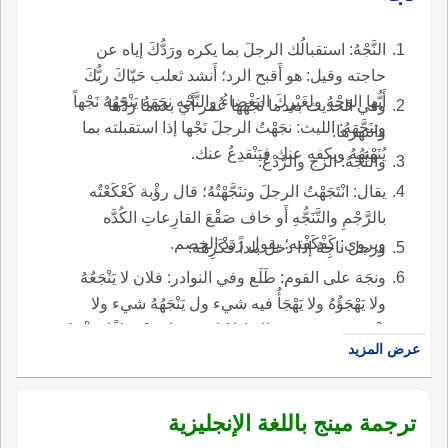
النَّجْهُ: استقبالُك الرجلَ بما يكره ورَدُّكَ إياه عن
حاجته وقيل: هو أَقبح الرد؛ أَنشد ثعلب حَيّاكَ ربُّكَ
أَيُّها الوَجْهُ ولغَيْرِكَ البَغْضاءُ والنَّجْه نجَهَهُ يَنْجَهُهُ نَجْهاً
وفي الحديث بعدما نَجَهَها عُمر أَي بعدما رَدَّها
وتنَجَّهَهُ: الليث: نجَهْتُ الرجلَ نَجْها إذا استقبلته بما
وانتهرها.
يُنَهْنِهُهُ ويكفه عنك فيَنْقدِعُ عنك.
والنَّجْهُ: الزج والرَّدْعُ.
يقال: انْتَجَهْتُ الرجلَ وتنَجَّهْتُهُ؛ قال رؤْبة كَعْكَعْتُه
بالرَّجْمِ والتَّنَجُّهِ أَو خاف صَقْعَ القارِعاتِ الكُدَّه
ويروى: كَفْكَفْته؛ يقول رَدَدْ الخصم.
ورجل ناجِهٌ إذا دخل بلداً فكَرِهَه.
ونجَهَ على القوم: طَلَع وفي النوادر: فلان لا يَنْجَعُهُ
ولا يَهْجَؤُهُ ولا يَهْجَأُ فيه شيء ول يَنْجَهُهُ شيء ولا
يَنْجَه فيه شيء، وذلك إذا كان رَغِيبا مُسْتَوْبِلاً لا يَشْبَعُ
عرض المزيد
ولا يَسْمَنُ عن شيء.
ترجمة مينج باللغة الإنجليزية