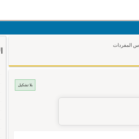
وس المفردات
ا
بلا تشكيل