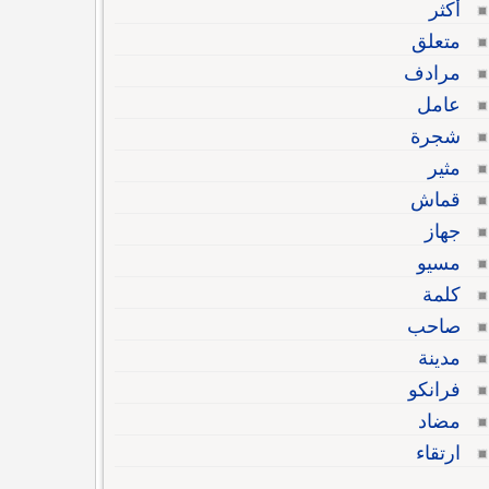
أكثر
متعلق
مرادف
عامل
شجرة
مثير
قماش
جهاز
مسيو
كلمة
صاحب
مدينة
فرانكو
مضاد
ارتقاء