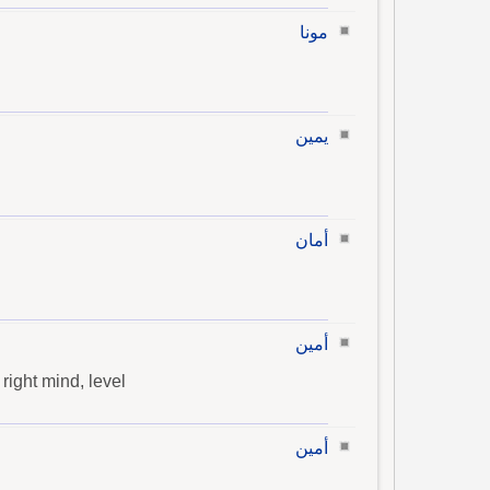
مونا
يمين
أمان
أمين
 right mind, level
أمين