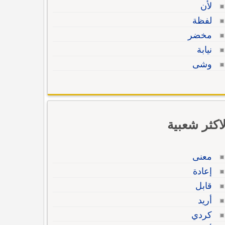
لأن
لفظة
مخضر
نيابة
وشى
لاكثر شعبية
معنى
إعادة
قابل
أريد
كردي