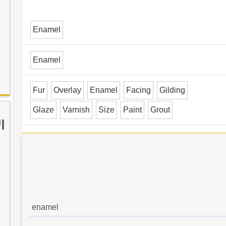
Enamel
Enamel
Fur
Overlay
Enamel
Facing
Gilding
Glaze
Varnish
Size
Paint
Grout
ا
enamel