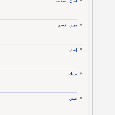
أمان
, سلامة
يمين
, قسم
إمان
مينك
ميني