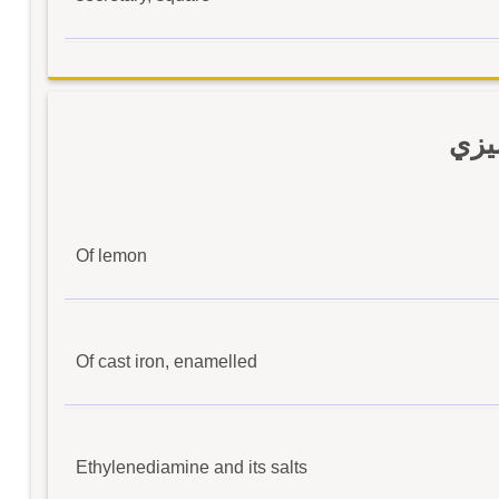
يزي
Of lemon
Of cast iron, enamelled
Ethylenediamine and its salts