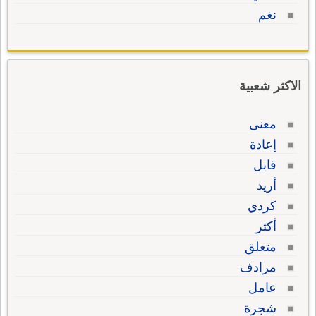
نغم
الاكثر شعبية
معنى
إعادة
قابل
أريد
كردي
أكثر
متعلق
مرادف
عامل
شجرة