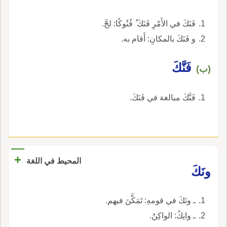
فَنَكَ في الأَمْرِ فَنَكَ ُ فُنُوكًا: لجَّ.
و فَنَكَ بالمكانِ: أَقام به.
فَنَّكَ
(ب)
فَنَّكَ مبالغة في فَنَكَ.
+
المحيط في اللغة
ونَكَ
ـ ونَكَ في قومهِ: تَمَكَّنَ فيهم.
ـ وانِكُ: الواكِنُ.