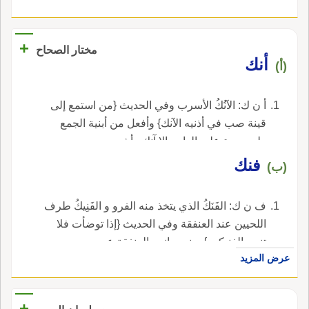
+
مختار الصحاح
أنك
(أ)
أ ن ك: الآنُكُ الأسرب وفي الحديث {من استمع إلى
قينة صب في أذنيه الآنك} وأفعل من أبنية الجمع
ولم يجيء عليه الواحد إلا آنك وأشد.
فنك
(ب)
ف ن ك: الفَنَكُ الذي يتخذ منه الفرو و الفَنِيكُ طرف
اللحيين عند العنفقة وفي الحديث {إذا توضأت فلا
تنس الفنيكين} يعني جانبي العنفقة عن يمين
عرض المزيد
وشمال وهما المغفلة.
+