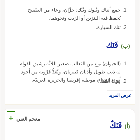
جمع أتناك وتُنوك وتُنُك: خزَّان، وعاء من الصّفيح
يُحفظ فيه البنزين أو الزيت ونحوهما.
تنك السيارة.
فَنَك
(ب)
(الحيوان) نوع من الثعالب صغير الجُثَّة رشيق القوام
له ذنب طويل وأذنان كبيرتان، وتُعَدُّ فَرْوته من أجود
أنواع الفِراء، موطنه إفريقيا والجزيرة العربيّة.
فِراء الفَنَك.
عرض المزيد
+
معجم الغني
فَنَكٌ
(أ)