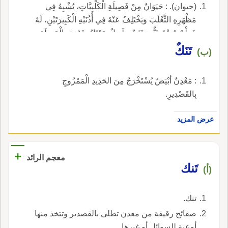
(حيوان). : حَيَوَانٌ مِنْ فَصِيلَةِ الْكَلْبِيَّاتِ، يُشْبِهُ فِي
مَظْهَرِهِ الثَّعْلَبَ وَيَخْتَلِفُ عَنْهُ فِي أُذُنَيْهِ الْكَبِيرَتَيْنِ، لَهُ
خَطْمٌ مُسْتَدِقٌّ، وَذَنَبٌ طَوِيلٌ، يَمْتَازُ بِفَرْوَتِهِ الْجَمِيلَةِ،
يَعِيشُ بِالصَّحْرَاءِ.
تَنَكٌ
(ب)
: مَعْدِنٌ أبْيَضُ يُسْتَخْرَجُ مِنَ الحَدِيدِ الْمَمْزُوجِ
بِالقَصْدِيرِ.
عرض المزيد
+
معجم الرائد
تَنك
(أ)
تنك.
صفائح رقيقة من معدن تطلى بالقصدير وتتخذ منها
أوعية للسوائل أو غيرها.