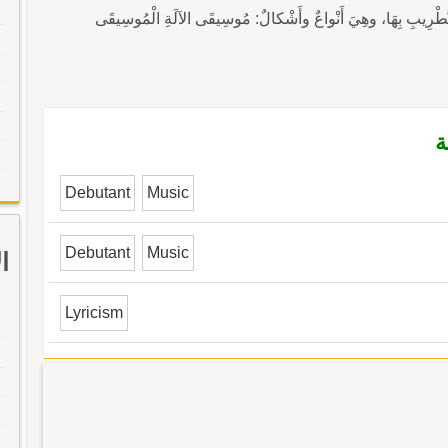
ا والتَّطْرِيبِ بِهَا، وهِيَ أَنْواعٌ وأَشْكالٌ: مُوسِيقَى الآلَةِ الْمُوسِيقَى
ة
Debutant
Music
Debutant
Music
ا
Lyricism