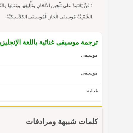
: فَنٌّ يَعْتَمِدُ عَلَى تَلْحِينِ الألْحَانِ وتَأْلِيفِهَا وغِنَائِهَ
الشَّعْبِيَّةُ مُوسِيقَى الْجَازِ الْمُوسِيقَى الكِلاَسِيكِيَّةُ.
ترجمة موسيقى غنائية باللغة الإنجليزي
موسيقى
موسيقى
غنائية
كلمات شبيهة ومرادفات