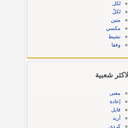
لكل
لكلّ
متين
مكسي
نشيط
وفقا
لاكثر شعبية
معنى
إعادة
قابل
أريد
كردي