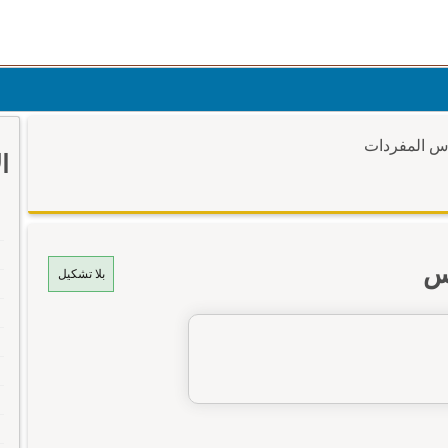
وس المفردات
ا
س
بلا تشكيل