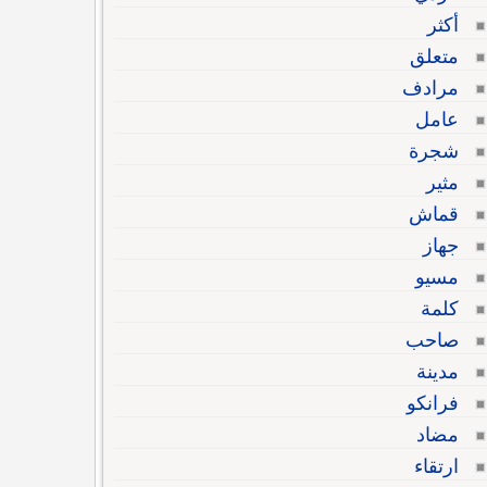
أكثر
متعلق
مرادف
عامل
شجرة
مثير
قماش
جهاز
مسيو
كلمة
صاحب
مدينة
فرانكو
مضاد
ارتقاء