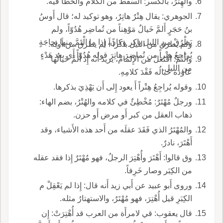
والهِتْرُ، بالكسر: السَّقَطُ من الكلام والخطأ فيه.
الجوهري: يقال هِتْرٌ هاتِرٌ، وهو توكيد له؛ قال أَوسُ
بنُ حَجَرٍ أَلمَّ خَيالٌ مَوْهِناً من تُماضِر هُدُوّاً، ولم
يَطْرُقْ من الليل باكر وكان، إِذا ما الْتَمَّ منها بِحاجَةٍ
ولم يطرق من الليل باكراً أَ لم يطرق من أَوله.
يُراجِعُ هِتْراً من تُماضِرَ هاتِرَ قوله هُدُوّاً أَي بعد هَدْءٍ
والْتَمَّ: افْتَعَلَ من الإِلمام، يريد أَنه إِذ أَلمَّ خَيالُها
من الليل.
عاوَدَه خَبالُه فَقْدَ كلامِهِ.
وقوله يُراجِعُ هِتْراً أَ يعود إِلى أَن يَهْذِيَ بذكرها.
ورجلٌ مُهْتَرٌ: مُخْطِئٌ في كلامه والهُتْرُ، بضم الهاء:
ذهاب العقل من كبر أَو مرض أَو حزن.
والمُهْتَرُ الذي فَقَدَ عقلَه من أَحد هذه الأَشياء، وقد
أَهْتَرَ، نادرٌ.
وق قالوا: أَهْتَرَ وأُهْتِرَ الرجلُ، فهو مُهْتَرٌ إِذا فقد عقله
من الكِبَر وصار خَرِفاً.
وروى أَبو عبيد عن أَبي زيد أَنه قال: إِذا لم يَعْقِلْ م
الكِبَرِ قيل أُهْتِرَ، فهو مُهْتَرٌ، والاستهتارُ مثله.
قال يعقوب: قي لامرأَة من العرب قد أُهْتِرَتْ: إِن