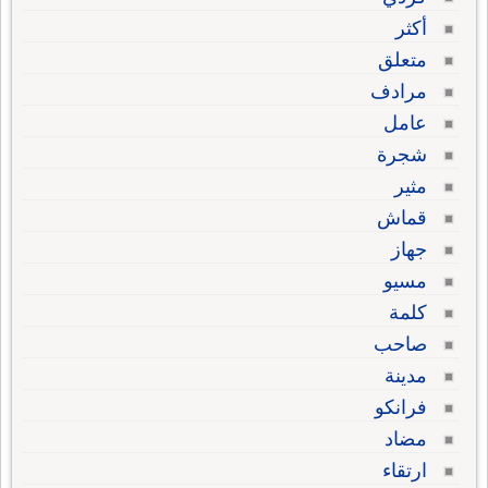
أكثر
متعلق
مرادف
عامل
شجرة
مثير
قماش
جهاز
مسيو
كلمة
صاحب
مدينة
فرانكو
مضاد
ارتقاء