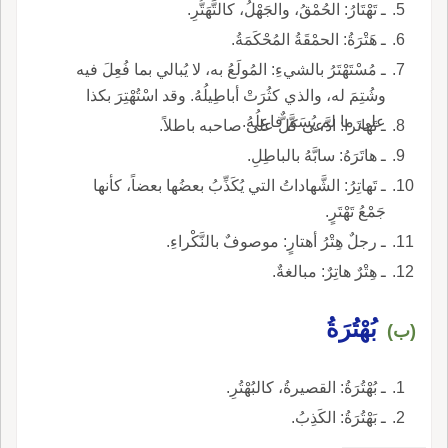
ـ تَهْتَارُ: الحُمْقُ، والجَهْلُ، كالتَّهَتُّرِ.
ـ هَتْرَةُ: الحمْقَةُ المُحْكَمَةُ.
ـ مُسْتَهْتَرُ بالشيءِ: المُولَعُ به، لا يُبالي بما فُعِلَ فيه
وشُتِمَ له، والذي كثُرَتْ أباطِيلُهُ. وقد اسْتُهْتِرَ بكذا
على ما لم يُسَمَّ فاعِلُهُ.
ـ تَهاتَرا: ادَّعى كلٌّ على صاحبه باطلاً.
ـ هاتَرَهُ: سابَّهُ بالباطِلِ.
ـ تَهاتِرُ: الشَّهاداتُ التي يُكَذِّبُ بعضُها بعضاً، كأنها
جَمْعُ تَهْتَرٍ.
ـ رجلٌ هِتْرُ أهتارٍ: موصوفٌ بالنَّكْراءِ.
ـ هِتْرٌ هاتِرٌ: مبالغةٌ.
بُهْتُرَةُ
(ب)
ـ بُهْتُرَةُ: القصيرةُ، كالبُهْتُرِ.
ـ بَهْتُرَةُ: الكَذِبُ.