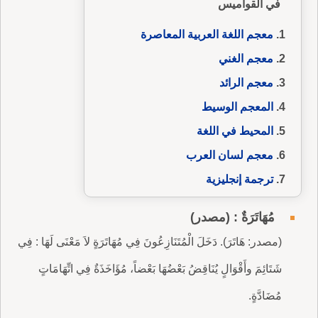
في القواميس
معجم اللغة العربية المعاصرة
معجم الغني
معجم الرائد
المعجم الوسيط
المحيط في اللغة
معجم لسان العرب
ترجمة إنجليزية
مُهَاتَرَةٌ : (مصدر)
(مصدر: هَاتَرَ). دَخَلَ الْمُتَنَازِعُونَ فِي مُهَاتَرَةٍ لاَ مَعْنَى لَهَا : فِي
شَتَائِمَ وأَقْوَالٍ‏ يُنَاقِضُ بَعْضُهَا بَعْضاً، مُؤَاخَذَةٌ فِي اتِّهَامَاتٍ
مُضَادَّةٍ.