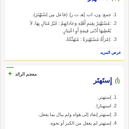
جمع: ون، ات. [هـ ت ر]. (فاعل مِن اِسْتَهْتَرَ).
:مُسْتَهْتِرٌ بِقِيَمِ أَهْلِهِ وَعاداتِهِمْ : غَيْرُ مُبَالٍ بِهَا، لاَ
يُعْطِيهَا أَدْنَى قِيمَةٍ أَوِ اعْتِبَارٍ.
:اِمْرَأَةٌ مُسْتَهْتِرَةٌ : مُتَهَتِّكَةٌ.
عرض المزيد
+
معجم الرائد
إِستَهتَر
(أ)
إستهتر.
استهتارا.
إستهتر إنقاد إلى هواه ولم يبال بما يفعل.
إستهتر لم يعقل من الكبر أو نحوه.