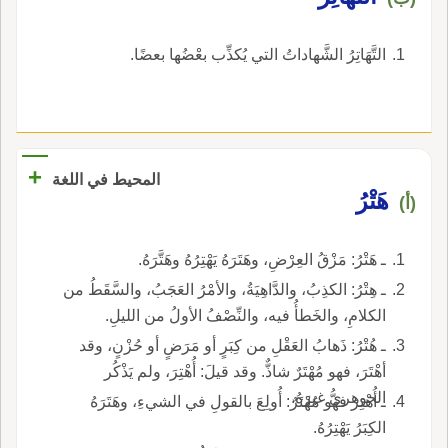
التَّهَاتِرُ الشَّهاداتُ التي يُكذِّب بعْضُها بعضًا.
+
المحيط في اللغة
هَتْرُ
(أ)
ـ هَتْرُ: مَزْقُ العِرْضِ، وهَتَرَهُ يَهْتِرُهُ وهَتَّرَهُ.
ـ هِتْرُ: الكذِبُ، والدَّاهِيَةُ، والأمْرُ العَجَبُ، والسَّقَطُ من
الكلامِ، والخَطأُ فيه، والنِّصْفُ الأولُ من الليلِ.
ـ هُتْرُ: ذَهابُ العَقْلِ من كِبَرٍ أو مَرَضٍ أو حُزْنٍ، وقد
أهْتَرَ، فهو مُهْتَرٌ شاذٌّ. وقد قيلَ: أُهْتِرَ، ولم يَذْكُر
الجوهريُّ غيرَهُ.
ـ أُهْتِرَ فهو مُهْتَرٌ: أُولِعَ بالقولِ في الشيءِ، وهَتَرَهُ
الكِبَرُ يَهْتِرُهُ.