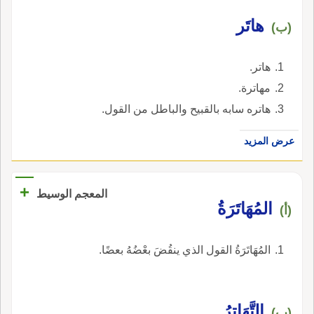
هاتَر
(ب)
هاتر.
مهاترة.
هاتره سابه بالقبيح والباطل من القول.
عرض المزيد
+
المعجم الوسيط
المُهَاتَرَةُ
(أ)
المُهَاتَرَةُ القول الذي ينقُضَ بعْضُهُ بعضًا.
التَّهَاتِرُ
(ب)