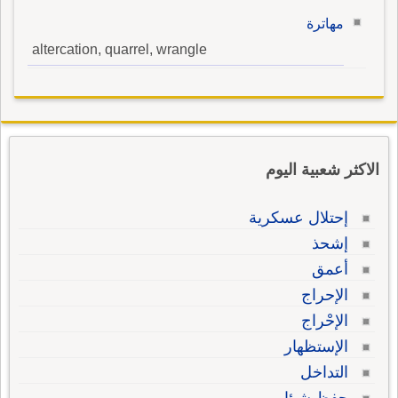
مهاترة
altercation, quarrel, wrangle
الاكثر شعبية اليوم
إحتلال عسكرية
إشحذ
أعمق
الإحراج
الإحْراج
الإستظهار
التداخل