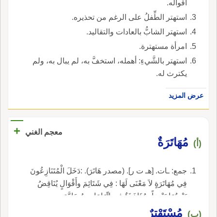
أقواله.
استهتر الطِّفلُ على الرغم من تحذيره.
استهتر الشابُّ بالعادات والتقاليد.
امرأة مستهترة.
استهتر بالشَّيءِ: أهمله، استخفَّ به، لم يبال به، ولم
يكترث له.
عرض المزيد
+
معجم الغني
مُهَاتَرَةٌ
(أ)
جمع: ـات. [هـ ت ر]. (مصدر هَاتَرَ). :دَخَلَ الْمُتَنَازِعُونَ
فِي مُهَاتَرَةٍ لاَ مَعْنَى لَهَا : فِي شَتَائِمَ وأَقْوَالٍ يُنَاقِضُ
بَعْضُهَا بَعْضاً، مُؤَاخَذَةٌ فِي اتِّهَامَاتٍ مُضَادَّةٍ.
مُسْتَهْتِرٌ
(ب)