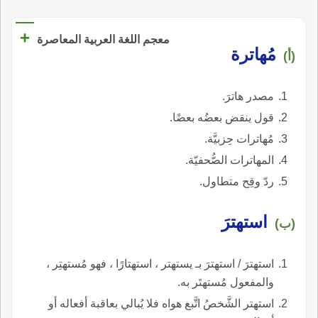
+
معجم اللغة العربية المعاصرة
مُهاترة
(أ)
مصدر هاترَ.
قول ينقض بعضُه بعضًا.
مُهاترات حِزبيَّة.
المهاترات الصُّحفيّة.
ردّ وقِح متطاول.
استهترَ
(ب)
استهترَ / استهترَ بـ يستهتر ، استهتارًا ، فهو مُستهتِر ،
والمفعول مُستهتَر به.
استهتر الشَّخصُ اتَّبع هواه فلا يُبالي بعاقبة أفعاله أو