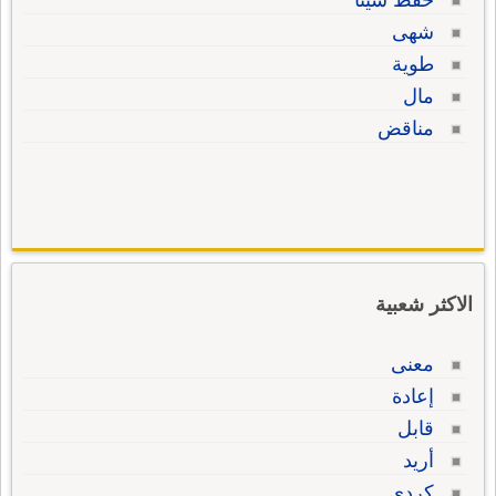
حفظ شيئا
شهى
طوية
مال
مناقض
الاكثر شعبية
معنى
إعادة
قابل
أريد
كردي