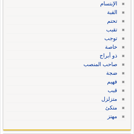
الإبتسام
القبة
تحتم
تقبب
توجب
خاصة
ذو أبراج
صاحب المنصب
ضجة
فهيم
قبب
متزلزل
متكئ
مهتز