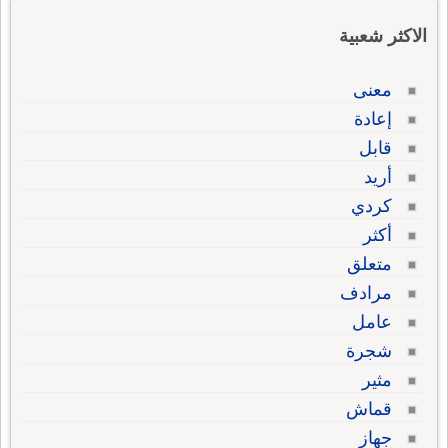
الاكثر شعبية
معنى
إعادة
قابل
أريد
كردي
أكثر
متعلق
مرادف
عامل
شجرة
مثير
قماش
جهاز