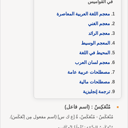
في القواميس
معجم اللغة العربية المعاصرة
معجم الغني
معجم الرائد
المعجم الوسيط
المحيط في اللغة
معجم لسان العرب
مصطلحات عربية عامة
مصطلحات مالية
ترجمة إنجليزية
مُنْعَكِسٌ : (اسم فاعل)
مُنْعَكَسٌ - مُنْعَكَسٌ، ةٌ [ع ك س] (اسم مفعول مِن اِنْعَكَسَ).
مُنْعَكَسُ الضَّوْءِ : نُقْطَةُ اِنْعِكَاسِهِ.