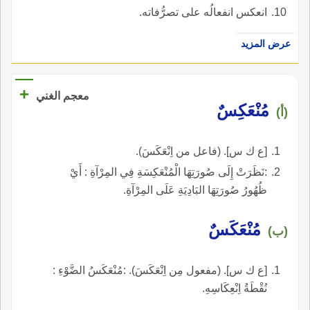
انعكس انفعالُه على تصرُّفاته.
عرض المزيد
+
معجم الغني
مُنْعَكِسٌ
(أ)
[ع ك س]. (فاعل من اِنْعَكَسَ).
:نَظَرَتْ إِلَى صُورَتِهَا الْمُنْعَكِسَةِ فِي المِرْآةِ : أَيْ
ظُهُورُ صُورَتِهَا البَادِيَةِ عَلَى المِرْآةِ.
مُنْعَكَسٌ
(ب)
[ع ك س]. (مفعول مِن اِنْعَكَسَ). :مُنْعَكَسُ الضَّوْءِ :
نُقْطَةُ اِنْعِكَاسِهِ.