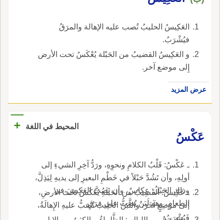
العَكِيسُ الحليبُ تُصب عليه الإهالة والمرَقُ
فيُشْرَبُ.
و العَكِيسُ القضيبُ من الحَبْلة يُعْكَسُ تحت الأرض
إِلى موضع آخر.
عرض المزيد
+
المحيط في اللغة
عَكْسُ
ـ عَكْسُ: قَلْبُ الكلامِ ونحوِهِ، ورَدُّ آخِرِ الشيءِ إلى
أولِهِ، وأن تَشُدَّ حَبْلاً في خَطْمِ البعيرِ إلى يديهِ لِيَذِلَّ،
وذلك الحَبْلُ: عِكاسٌ، وأن تَصُبَّ العَكِيسَ في
ـ عَكِيسُ: القَضِيبُ من الحَبَلَةِ يُعْكَسُ تَحْتَ الأرضِ،
الطعامِ، وهو لَبَنٌ يُصَبُّ على مَرَقٍ.
إلى موضِعٍ آخَرَ، واللَّبَنُ الحَلِيبُ تُصَبُّ عليهِ الإِهالَةُ،
فَيُشْرَبُ.
ـ عَكِيسَةُ من الليالي: الظَّلماءُ، والكثيرُ من الإِبِلِ.