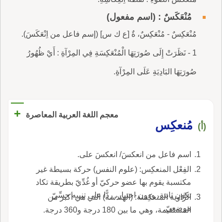
مُنْعَكَسٌ : (اسم مفعول)
مُنْعَكِسٌ - مُنْعَكِسٌ، ةٌ [ع ك س] (إسم فاعل من اِنْعَكَسَ).
1 - نَظَرَتْ إِلَى صُورَتِهَا الْمُنْعَكِسَةِ فِي المِرْآةِ : أَيْ ظُهُورُ
صُورَتِهَا البَادِيَةِ عَلَى المِرْآةِ.
+
معجم اللغة العربية المعاصرة
مُنعكِس
(أ)
اسم فاعل من انعكسَ/ انعكسَ على.
الفِعْل المنعكِس: (علوم النفس) حركة بسيطة غير
مكتسبة يقوم بها عضو حركيّ أو غُدِّيّ بطريقة تكاد
تكون ثابتة، ودون اختيار، ردًّا على تنبيه حسِّيّ
الزَّاوية المنعكِسة: (الهندسة) التي هي أكبر من
موضعِيّ.
المستقيمة، وهي ما بين 180 درجة و360 درجة.