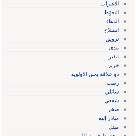
الاغتراب
التغوّط
الدهاء
انسلاخ
ترويق
تندى
تنفير
خرير
ذو علاقة بحق الاولوية
رطب
سائلي
شفعي
صخر
مبادر إليه
مبتل
محفوظ في سائل