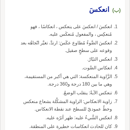
انعكسَ
(ب)
انعكسَ / انعكسَ على ينعكس ، انعكاسًا ، فهو
مُنعكِس ، والمفعول مُنعكَس عليه.
انعكسَ الضَّوءُ مُطاوع عكَسَ: ارتدَّ، تغيَّر اتّجاهُه بعد
وقوعه على سطحٍ صقيل.
انعكس التيّارُ.
انعكاس الصَّوت.
الزَّاوية المنعكسة: التي هي أكبر من المستقيمة،
وهي ما بين 180 درجة و360 درجة.
تنعكس الآيةُ: ينقلب الوضعُ.
زاوية الانعكاس: الزاوية المشكَّلة بشعاع منعكس
وخطّ عموديّ للسطح عند نقطة الانعكاس.
انعكس الشَّيءُ عليه: ظهر أثرُه عليه.
كان للحادث انعكاسات خطيرة على المنطقة.