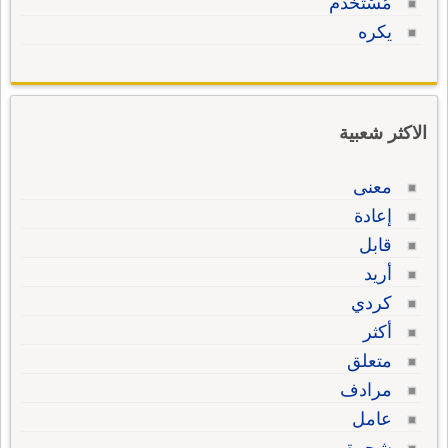
مُسْتَخْدم
يكره
الاكثر شعبية
معنى
إعادة
قابل
أريد
كردي
أكثر
متعلق
مرادف
عامل