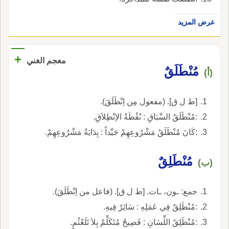
عرض المزيد
+
معجم الغني
مُنْطَلَقٌ
(أ)
[ط ل ق]. (مفعول مِن اِنْطَلَقَ).
:مُنْطَلَقُ السِّبَاقِ : نُقْطَةُ الاِنْطِلاَقِ.
:كَانَ مُنْطَلَقُ مَشْرُوعِهِمْ جَيِّداً : بِدَايَةُ مَشْرُوعِهِمْ.
مُنْطَلِقٌ
(ب)
جمع: ـون، ـات. [ط ل ق]. (فاعل من اِنْطَلَقَ).
:مُنْطَلِقٌ فِي عَمَلِهِ : سَائِرٌ فِيهِ.
:مُنْطَلِقُ اللِّسَانِ : فَصِيحٌ مُتَكَلِّمٌ بِلاَ تَلَعْثُمٍ.