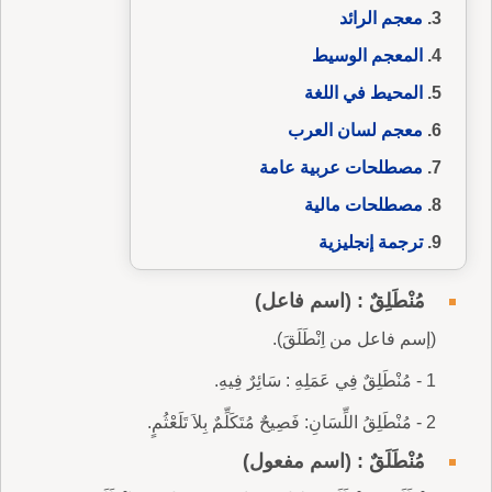
معجم الرائد
المعجم الوسيط
المحيط في اللغة
معجم لسان العرب
مصطلحات عربية عامة
مصطلحات مالية
ترجمة إنجليزية
مُنْطَلِقٌ : (اسم فاعل)
(إسم فاعل من اِنْطَلَقَ).
1 - مُنْطَلِقٌ فِي عَمَلِهِ : سَائِرٌ فِيهِ.
2 - مُنْطَلِقُ اللِّسَانِ: فَصِيحٌ مُتَكَلِّمٌ بِلاَ تَلَعْثُمٍ.
مُنْطَلَقٌ : (اسم مفعول)