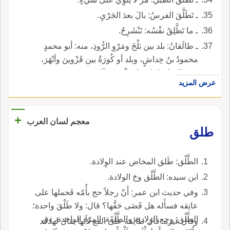
ـ تَطَلَّقَ الفرسُ: بالَ بعدَ الجَرْيِ.
ـ ما تَطَّلِقُ نفْسُه: تَنْشَرِحُ.
ـ طالَقانُ: بلد بين بَلْخَ ومَرْوِ الرُّوذِ، منه: أبو محمدٍ
محمودُ بنُ خِداشٍ، وبلد أو كُورَةٌ بين قَزْوينَ وأبْهَرَ،
منه: الصاحبُ إسماعيلُ بنُ عَبَّادٍ.
عرض المزيد
+
معجم لسان العرب
طلق
الطَّلْق: طَلق المخاض عند الوِلادة.
ابن سيده: الطَّلْق وجَ الولادة.
وفي حديث ابن عمر: أَنّ رجلاً حج بأُمّه فَحملها على
عاتِقه فسأَله هل قَضَى حَقَّها؟ قال: ولا طَلْقَ واحدة؛
الطَّلْق: وجع الولادة، والطَّلْقَة: المرّة الواحدة، وق
وقال غيره: قال طالِقة على الفع لأَنها يقال لها قد