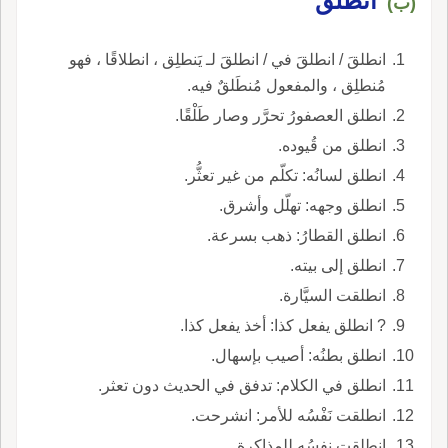
انطلقَ
(ب)
انطلقَ / انطلقَ في / انطلقَ لـ يَنطلِق ، انطلاقًا ، فهو
مُنطلِق ، والمفعول مُنطَلقٌ فيه.
انطلق العصفورُ تحرَّر وصار طَلْقًا.
انطلق من قُيوده.
انطلق لسانُه: تكلّم من غير تعثُّر.
انطلق وجهه: تهلّل وأشرق.
انطلق القطارُ: ذهب بسرعة.
انطلق إلى بيته.
انطلقت السيَّارة.
? انطلق يفعل كذا: أخذ يفعل كذا.
انطلق بطنُه: أصيب بإسهال.
انطلق في الكلام: تدفق في الحديث دون تعثر.
انطلقت نَفْسُه للأمر: انشرحت.
انطلقت نفسُه للمذاكرة.