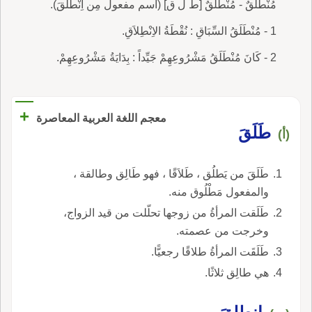
مُنْطَلَقٌ - مُنْطَلَقٌ [ط ل ق] (اسم مفعول مِن اِنْطَلَقَ).
1 - مُنْطَلَقُ السِّبَاقِ : نُقْطَةُ الاِنْطِلاَقِ.
2 - كَانَ مُنْطَلَقُ مَشْرُوعِهِمْ جَيِّداً : بِدَايَةُ مَشْرُوعِهِمْ.
+
معجم اللغة العربية المعاصرة
طَلَقَ
(أ)
طَلَقَ من يَطلُق ، طَلاَقًا ، فهو طَالِق وطالقة ،
والمفعول مَطْلُوق منه.
طَلَقت المرأةُ من زوجها تحلّلت من قيد الزواج،
وخرجت من عصمته.
طَلَقَت المرأةُ طلاقًا رجعيًّا.
هي طالِق ثلاثًا.