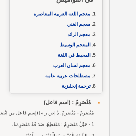
معجم اللغة العربية المعاصرة
معجم الغني
معجم الرائد
المعجم الوسيط
المحيط في اللغة
معجم لسان العرب
مصطلحات عربية عامة
ترجمة إنجليزية
مُنْصَرِمٌ : (اسم فاعل)
مُنْصَرِمٌ - مُنْصَرِمٌ، ةٌ [ص ر م] (إسم فاعل من اِنْصَرَ
1 - حَبْلٌ مُنْصَرِمٌ : مُنْقَطِعٌ. صَدَاقَةٌ مُنْصَرِمَةٌ.
2 - الشَّهْرُ الْمُنْصَرِمُ: الْمُنْقَضِي، الْمُنْتَهِي.