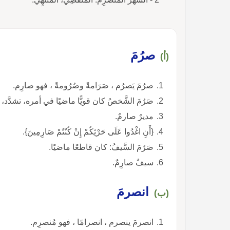
صرُمَ
(أ)
صرُمَ يَصرُم ، صَرَامةً وصُرُومةً ، فهو صارِم.
صَرُمَ الشَّخصُ كان قويًّا ماضيًا في أمره، تشدَّد، 
مديرٌ صارمٌ.
{أَنِ اغْدُوا عَلَى حَرْثِكُمْ إِنْ كُنْتُمْ صَارِمِينَ}.
صَرُمَ السَّيفُ: كان قاطعًا ماضيًا.
سيفٌ صارِمٌ.
انصرمَ
(ب)
انصرمَ ينصرم ، انصرامًا ، فهو مُنصرِم.