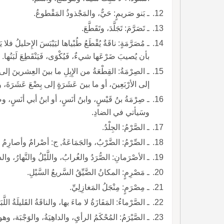
ـ بَنو صَريمٍ: حَيٌّ، والمَجْذوذُ المَقْطوعُ.
ـ تَصَرَّمَ: تَجَلَّدَ، وتَقَطَّعَ.
ـ مُصَرَّمَةٍ: ناقَةٌ يُقْطَعُ طُبْياها ليَيْبَسَ الإِحليلُ فلا
بأن يُصيبَ ضَرْعَها شيءٌ، فَيُكْوَى، فَيَنْقَطِعَ لَبَنُها.
ـ الصِرْمَةُ: القِطْعَةُ من الإِبِلِ ما بينَ العِشرينَ إلى 
إلى الأرْبَعِينَ، أو ما بينَ عَشَرَةٍ إلى بِضْعَ عَشَرَةَ،
ـ صِرْمَةُ بنُ قَيْسٍ، وابنُ أنَسٍ، أو ابنُ أبي أنَسٍ، وصِرْ
وسَيأتي في الضادِ.
ـ الصَّرْمُ: الجِلْدُ.
ـ الصِّرْمُ: الضَّرْبُ، والجَمَاعَةُ, ج: أصْرامٌ وأصارِمُ 
ـ الأصْرَمانِ: الصُّرَدُ والغُرابُ، واللَّيْلُ والنَّهارُ، وا
ـ مَصْرِمٍ: المكانُ الضَّيِّقُ السَّريعُ السَّيْلِ.
ـ مِصْرَمٍ: مِنْجَلُ المَغازِلِيِّ.
ـ الصَّرْماءُ: المَفَازَةُ لا ماءَ بها، والناقَةُ القَليلَةُ اللَّ
ـ الصَّيْرَمُ: المُحْكَمُ الرأيِ، والداهِيَةُ، والوَجْبَة، وهو يأ