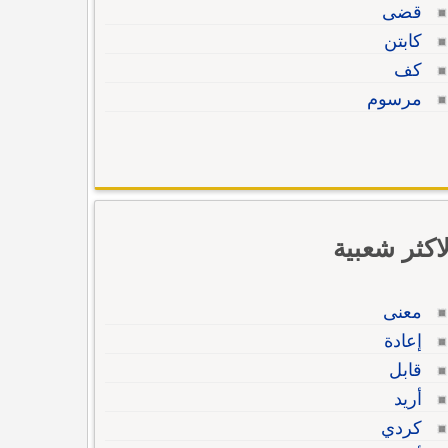
قضى
كابتن
كف
مرسوم
لاكثر شعبية
معنى
إعادة
قابل
أريد
كردي