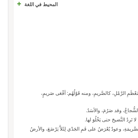
+
المحيط في اللغة
مُعْظَمِ الرَّمْلِ، كالصَّريمِ، ومنه قَوْلُهُم: أفْعَى صَريمٍ،
شُّجاعُ، وقد صَرُمَ، والأسَدُ.
 تَرِدُ النَّضيحَ حتى يَخْلُوَ لها.
الصَّريمَةِ، وعودٌ يُعْرَضُ على فَمِ الجَدْي لِئَلاَّ يَرْضَعَ، والأرضُ