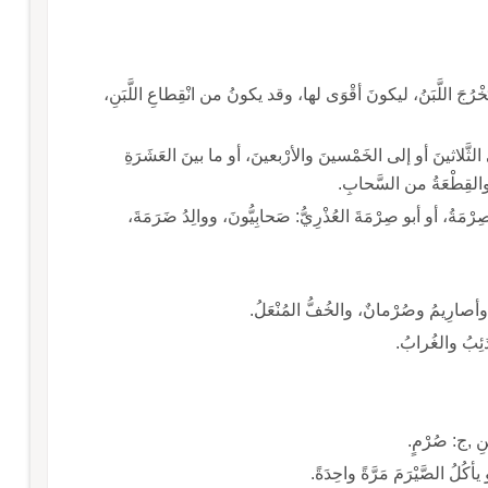
 يَخْرُجَ اللَّبَنُ، ليكونَ أقْوَى لها، وقد يكونُ من انْقِطاعِ اللَّبَنِ،
الثَّلاثينَ أو إلى الخَمْسينَ والأرْبعينَ، أو ما بينَ العَشَرَةِ
 والقِطْعَةُ من السَّحابِ.
مَةُ، أو أبو صِرْمَةَ العُذْرِيُّ: صَحابِيُّونَ، ووالِدُ ضَرَمَةَ،
وأصارِيمُ وصُرْمانٌ، والخُفُّ المُنْعَلُ.
لذئِبُ والغُرابُ.
بَنِ ,ج: صُرْمٍ.
كُلُ الصَّيْرَمَ مَرَّةً واحِدَةً.