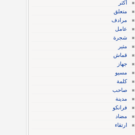
أكثر
متعلق
مرادف
عامل
شجرة
مثير
قماش
جهاز
مسيو
كلمة
صاحب
مدينة
فرانكو
مضاد
ارتقاء