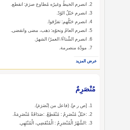
انصرم الخيطُ وغيرُه مُطاوع صرَمَ: انقطع.
انصرم حَبْلُ الوُدّ.
انصرم حَبْلُهم: تفرَّقوا.
انصرم العامُ ونحوُه: ذهب، مضى وانقضى.
انصرم الشِّتاءُ/ العمرُ/ الشهرُ.
مودَّة منصرمة.
عرض المزيد
مُنْصَرِمٌ
[ص ر م]. (فاعل من اِنْصَرَمَ).
:حَبْلٌ مُنْصَرِمٌ : مُنْقَطِعٌ. :صَدَاقَةٌ مُنْصَرِمَةٌ.
:الشَّهْرُ الْمُنْصَرِمُ : الْمُنْقَضِي، الْمُنْتَهِي.