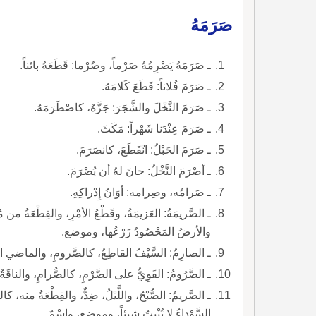
صَرَمَهُ
ـ صَرَمَهُ يَصْرِمُهُ صَرْماً، وصُرْما: قَطَعَهُ بائناً.
ـ صَرَمَ فُلاناً: قَطَعَ كَلامَهُ.
ـ صَرَمَ النَّخْلَ والشَّجَرَ: جَزَّهُ، كاصْطَرَمَهُ.
ـ صَرَمَ عِنْدَنا شَهْراً: مَكَثَ.
ـ صَرَمَ الحَبْلُ: انْقَطَعَ، كانصَرَمَ.
ـ أصْرَمَ النَّخْلُ: حانَ لهُ أن يُصْرَمَ.
ـ صَرامُه، وصِرامه: أوَانُ إِدْراكِهِ.
ـ الصَّريمَةُ: العَزيمَةُ، وقَطْعُ الأمْرِ، والقِطْعَةُ من 
والأرضُ المَحْصُودُ زَرْعُها، وموضع.
ـ الصارِمُ: السَّيْفُ القاطِعُ، كالصَّرومِ، والماضي ال
ـ الصَّرُومُ: القَوِيُّ على الصَّرْمِ، كالصُّرامِ، والناقَةُ لا
ـ الصَّريمُ: الصُّبْحُ، واللَّيْلُ، ضِدٌّ، والقِطْعَةُ منه، ك
السَّوْداءُ لا تُنْبِتُ شيئاً، وموضع، واسْمٌ.