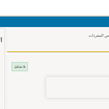
وس المفردات
ا
بلا تشكيل