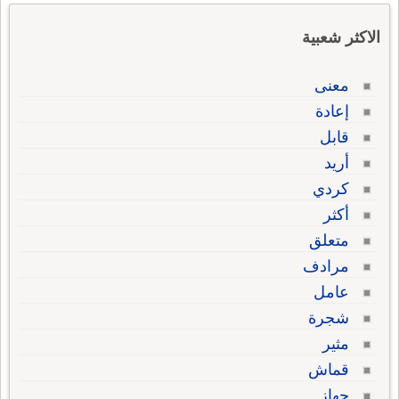
الاكثر شعبية
معنى
إعادة
قابل
أريد
كردي
أكثر
متعلق
مرادف
عامل
شجرة
مثير
قماش
جهاز