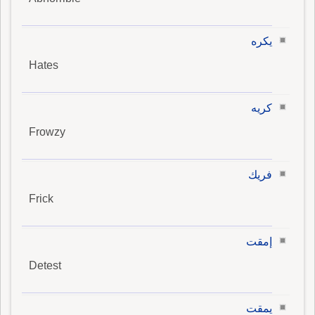
يكره
Hates
كريه
Frowzy
فريك
Frick
إمقت
Detest
يمقت