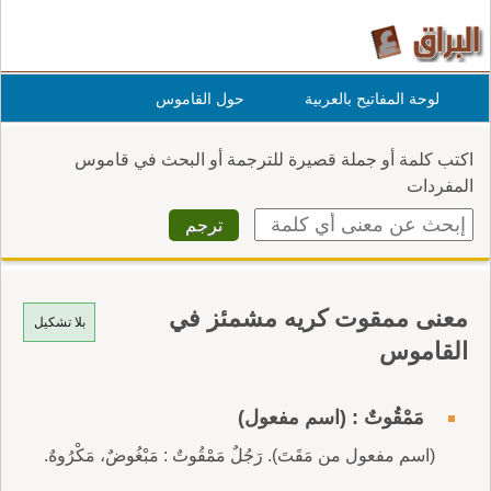
لوحة المفاتيح بالعربية
حول القاموس
اكتب كلمة أو جملة قصيرة للترجمة أو البحث في قاموس
المفردات
معنى ممقوت كريه مشمئز في
بلا تشكيل
القاموس
مَمْقُوتٌ : (اسم مفعول)
(اسم مفعول من مَقَتَ). رَجُلٌ مَمْقُوتٌ : مَبْغُوضٌ، مَكْرُوهٌ.