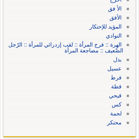
الأ فق
الأفق
المؤيد للإحتكار
النوادي
الهرة :: فرج المرأة :: لقب إزدرائي للمرأة :: الرّجل
الضّعيف :: مضاجعة المرأة
بذل
عسيل
فرط
قطة
قيحي
كس
لحمة
محتكر