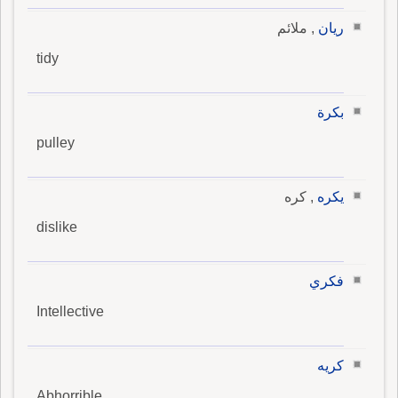
ريان
, ملائم
tidy
بكرة
pulley
يكره
, كره
dislike
فكري
Intellective
كريه
Abhorrible