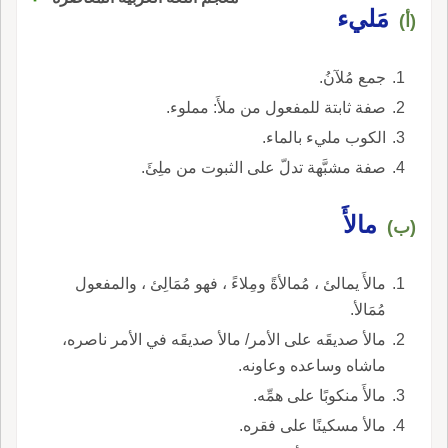
مَليء
(أ)
جمع مُلآنُ.
صفة ثابتة للمفعول من ملأَ: مملوء.
الكوب مليء بالماء.
صفة مشبَّهة تدلّ على الثبوت من ملِئَ.
مالأَ
(ب)
مالأَ يمالئ ، مُمالأةً ومِلاءً ، فهو مُمَالِئ ، والمفعول
مُمَالأ.
مالأ صديقَه على الأمر/ مالأ صديقَه في الأمر ناصره،
ماشاه وساعده وعاونه.
مالأَ منكوبًا على همِّه.
مالأ مسكينًا على فقره.