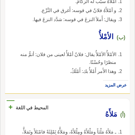
أمْلأَهُ سبَّب له الزكامَ.
و أمْلأَهُ فلانٌ في قوسه: أَغرق في النَّزْع.
ويقال: أَملأ النزعَ في قوسه: شدَّد النزعَ فيها.
الأمْلأُ
(ب)
الأمْلأُ الأمْلأُ يقال: فلانٌ أمْلأُ لعينى من فلان: أتمُّ منه
منظرًا وحُسْنًا.
وهذا الأَمر أَمْلأُ بك: أَمْلَكُ.
عرض المزيد
+
المحيط في اللغة
مَلأَهُ
(أ)
ـ مَلأَهُ مَلْئاً ومَلْلأَةً ومِلْلأَةً، ومَلأَّهُ تَمْلِئَةً فامْتَلأَ وتَمَلأَّ،