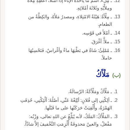
ـ مِلْءُ: اسمُ ما يأخُذُهُ الإناءُ إذا امْتَلأَ، أَعْطِهِ مِلأْهُ
ومِلأْيْهِ وثَلاثَةَ أمْلائِهِ.
ـ مِلْأَةُ: هَيْئَةُ الامْتِلاءِ، ومصدرُ مَلأَهُ، والكِظَّةُ من
الطعامِ.
ـ أمْلأَ في قَوْسِه‏.
ـ ملأَّ: أغْرَقَ.
ـ مُمْلِئُ: شَاةٌ في بَطْنِهَا ماءٌ وأغْراسٌ، فَتَحْسِبُهَا
حاملاً.
مَلْأَكُ
(ب)
ـ مَلْأَكُ ومَلْأَكَةُ: الرِّسالَةُ.
ـ ألِكْنِي إلى فُلانٍ: أبْلِغْهُ عَنِّي، أصْلُهُ: ألْئِكْنِي، حُذِفَتِ
الهَمْزَةُ، وأُلْقِيَتْ حَرَكَتُها على ما قَبْلَها.
ـ المَلْأَكُ: المَلَكُ، لأنه يُبَلِّغُ عن اللهِ تعالى، وَزْنُه:
مَفْعَلٌ، والعينُ مَحذوفَةٌ أُلْزِمَتِ التَّخْفيفَ إلاَّ شاذّاً.