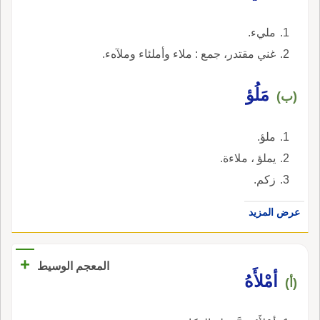
مليء.
غني مقتدر، جمع : ملاء وأملئاء وملآهء.
مَلُؤ
(ب)
ملؤ.
يملؤ ، ملاءة.
زكم.
عرض المزيد
+
المعجم الوسيط
أمْلأَهُ
(أ)