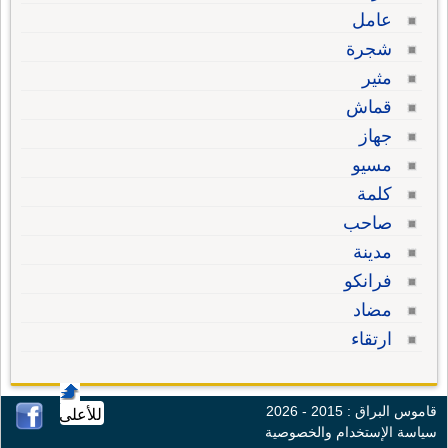
عامل
شجرة
مثير
قماش
جهاز
مسيو
كلمة
صاحب
مدينة
فرانكو
مضاد
ارتقاء
قاموس البراق : 2015 - 2026
للأعلى
سياسة الإستخدام والخصوصية