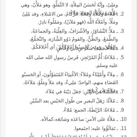
ومَلِئَ، وإنَّهُ لَحَسَنُ المِلأَةِ، لا التَّمَلُّؤِ، وهو مَلآْنُ، وهي
مَلآْى ومَلآْنَةٌ، الجمع: مِلاءٌ.
ـ مُلاَءَةُ ومُلأْةُ ومُلاَءُ: الزُّكامُ، من الامْتلاءِ، وقد مُلِئَ
ومَلُأَ، وأمْلأَهُ اللَّه (فهو مَلآنُ)، ومَمْلُوءٌ نادِرٌ.
ـ مَلأُ: التَّشَاوُرُ، والأشْرَافُ، والعِلْيَةُ، والجماعَةُ،
والطَّمَعُ، والظَّنُّ، والقومُ ذَوُو الشَّارَة، والتَّجَمُّعُ،
والخُلُقُ، ومنه: 'أحْسِنُوا أمْلاءَكُمْ'، أي أَخْلاقَكُمْ.
ـ مُلاَءُ: سَيْفُ سَعْدِ بنِ أبي وَقَّاصٍ.
ـ مُلاَءَةُ: أُمُّ المُرْتَجِزِ، فَرسُ رسولِ الله صلى الله
عليه وسلم.
ـ مِلاَءُ وأَمْلِئَاءُ ومُلاَءُ: الأغْنِيَاءُ المُتَمَوِّلُونَ، أو الحَسنُو
القَضَاءِ منهم، الواحدُ: مَلِيءٌ، وقد مَلأَ ومَلُؤَ، مَلاَءَةً،
ومَلاَءً عن كُراعٍ.
ـ اسْتَمْلأَ في الدَّيْنِ: جَعَلَ دَيْنَهُ في مُلآءَ.
ـ مُلاْةُ: رَهَلُ البعيرِ من طُولِ الحَبْسِ بعد السَّيْرِ.
ـ مُلاءَةُ: الرَّيْطَةُ، الجمع: مُلاءٌ.
ـ مَلأَهُ على الأمرِ: ساعَدَه وشايَعَه،كمالأه.
ـ تَمَالَؤُوا عليه: اجتَمعوا.