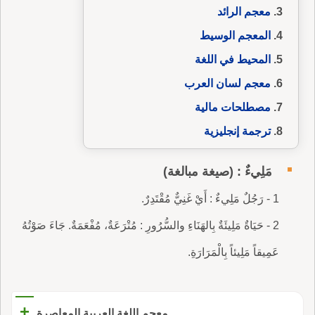
معجم الرائد
المعجم الوسيط
المحيط في اللغة
معجم لسان العرب
مصطلحات مالية
ترجمة إنجليزية
مَلِيءٌ : (صيغة مبالغة)
1 - رَجُلٌ مَلِيءٌ : أَيْ غَنِيٌّ مُقْتَدِرٌ.
2 - حَيَاةٌ مَلِيئَةٌ بِالهَنَاءِ والسُّرُورِ : مُتْرَعَةٌ، مُفْعَمَةٌ. جَاءَ صَوْتُهُ
عَمِيقاً مَلِيئاً بِالْمَرَارَةِ.
+
معجم اللغة العربية المعاصرة