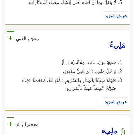
لا ينفك يمالئ أخاه على إنشاء مصنع للسيّارات.
عرض المزيد
+
معجم الغني
مَلِيءٌ
جمع: ـون، ـات، مِلاَءٌ. [م ل أ].
:رَجُلٌ مَلِيءٌ : أَيْ غَنِيٌّ مُقْتَدِرٌ.
:حَيَاةٌ مَلِيئَةٌ بِالهَنَاءِ والسُّرُورِ : مُتْرَعَةٌ، مُفْعَمَةٌ. :جَاءَ
صَوْتُهُ عَمِيقاً مَلِيئاً بِالْمَرَارَةِ.
عرض المزيد
+
معجم الرائد
ملِيء
(أ)