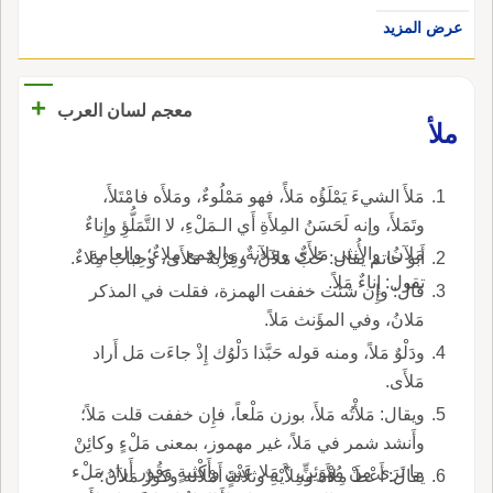
عرض المزيد
+
معجم لسان العرب
ملأ
مَلأَ الشيءَ يَمْلَؤُه مَلأً، فهو مَمْلُوءٌ، ومَلأَه فامْتَلأَ،
وتَمَلأَ، وإنه لَحَسَنُ المِلأَةِ أَي الـمَلْءِ، لا التَّمَلُّؤِ وإِناءٌ
مَلآنُ، والأُنثى مَلأَى ومَلآنةٌ، والجمع مِلاءٌ؛ والعامة
أَبو حاتم يقال: حُبٌّ مَلآنُ، وقِرْبةٌ مَلأَى، وحِباب مِلاءٌ.
تقول: إِناءٌ مَلاً.
قال: وإِن شئت خففت الهمزة، فقلت في المذكر
مَلانُ، وفي المؤَنث مَلاً.
ودَلْوٌ مَلاً، ومنه قوله حَبَّذا دَلْوُك إِذْ جاءَت مَل أَراد
مَلأَى.
ويقال: مَلأْتُه مَلأَ، بوزن مَلْعاً، فإِن خففت قلت مَلاً؛
وأَنشد شمر في مَلاً، غير مهموز، بمعنى مَلْءٍ وكائِنْ
ما تَرَى مِنْ مُهْوَئِنٍّ، * مَلا عَيْنٍ وأَكْثِبةٍ وَقُور أَراد مَلْء
يقال: أَعْطَ مِلأَه ومِلأَيْهِ وثلاثةَ أَمْلائه وكوزٌ مَلآنُ؛