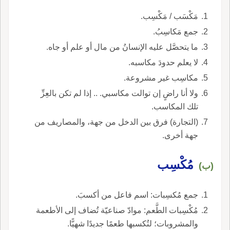
مَكْسَب / مَكْسِب.
جمع مَكاسِبُ.
ما يتحصَّل عليه الإنسانُ من مال أو علم أو جاه.
لا يعلم حدودَ مكاسبه.
مكاسِب غير مشروعة.
ولا أنا راضٍ إن توالت مكاسبي. .. إذا لم تكن بالعِزِّ
تلك المكاسب.
(التجارة) فرق بين الدخل من جهة، والمصاريف من
جهة أخرى.
مُكْسِب
(ب)
جمع مُكسِبات: اسم فاعل من أكسبَ.
مُكْسِبات الطَّعم: موادّ صناعيّة تُضاف إلى الأطعمة
والمشروبات؛ لتُكسبها طعمًا جديدًا شهيًّا.