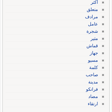
أكثر
متعلق
مرادف
عامل
شجرة
مثير
قماش
جهاز
مسيو
كلمة
صاحب
مدينة
فرانكو
مضاد
ارتقاء