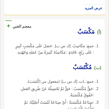
عرض المزيد
+
معجم الغني
مَكْسَبٌ
(أ)
جمع: مَكَاسِبُ. [ك س ب]. :حَصَلَ عَلَى مَكْسَبٍ كَبِيرٍ
: عَلَى رِبْحٍ، فَائِدَةٍ. :مَكَاسِبُهُ كَثِيرَةٌ مِنْ عَمَلِهِ وَجُهْدِهِ.
مُكْتَسَبٌ
(ب)
جمع: ـات. [ك س ب]. (مفعول من اِكْتَسَبَ).
:حَقٌّ مُكْتَسَبٌ : حَقٌّ تَمَّ تَحْصِيلُهُ عَنْ طَرِيقِ العَمَلِ.
:حُقُوقٌ مُكْتَسَبَةٌ.
:صِنَاعَةٌ مُكْتَسَبَةٌ : أَيْ صِنَاعَةٌ لَيْسَتْ أَصْلِيَّةً، تَمَّ
تَعَلُّمُهَا بِالْمُمَارَسَةِ.