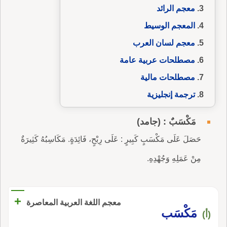
معجم الرائد
المعجم الوسيط
معجم لسان العرب
مصطلحات عربية عامة
مصطلحات مالية
ترجمة إنجليزية
مَكْسَبٌ : (جامد)
حَصَلَ عَلَى مَكْسَبٍ كَبِيرٍ : عَلَى رِبْحٍ، فَائِدَةٍ. مَكَاسِبُهُ كَثِيرَةٌ
مِنْ عَمَلِهِ وَجُهْدِهِ.
+
معجم اللغة العربية المعاصرة
مَكْسَب
(أ)