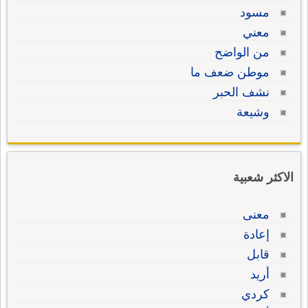
مسود
معني
من الواضح
موطن ضعف ما
نشف الحبر
وشيعة
الاكثر شعبية
معنى
إعادة
قابل
أريد
كردي