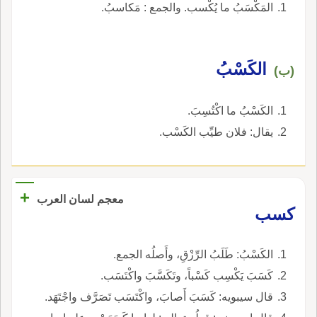
المَكْسَبُ ما يُكْسب. والجمع : مَكاسبُ.
الكَسْبُ
(ب)
الكَسْبُ ما اكْتُسِبَ.
يقال: فلان طيِّب الكَسْب.
+
معجم لسان العرب
كسب
الكَسْبُ: طَلَبُ الرِّزْقِ، وأَصلُه الجمع.
كَسَبَ يَكْسِب كَسْباً، وتَكَسَّبَ واكْتَسَب.
قال سيبويه: كَسَبَ أَصابَ، واكْتَسَب تَصَرَّف واجْتَهَد.