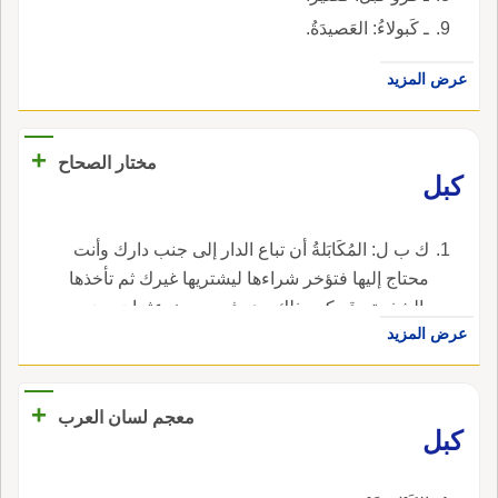
ـ كَبولاءُ: العَصيدَةُ.
عرض المزيد
+
مختار الصحاح
كبل
ك ب ل: المُكَابَلةُ أن تباع الدار إلى جنب دارك وأنت
محتاج إليها فتؤخر شراءها ليشتريها غيرك ثم تأخذها
بالشفعة وقد كره ذلك وهو في حديث عثمان رضي
عرض المزيد
الله عنه.
+
معجم لسان العرب
كبل