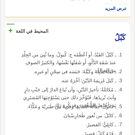
قبله في توصيل التيار الكهربيّ.
عرض المزيد
+
المحيط في اللغة
كَبْلُ
ـ كَبْلُ: القَيْدُ، أو أعْظَمُه ج: كُبولٌ، وما ثُنِيَ من الجِلْدِ
عندَ شَفَةِ الدَّلْوِ، أَو شَفَتُها نَفْسُها، والكثيرُ الصوفِ
من الفِراءِ.
ـ كَبَلَهُ يَكْبِلُهُ وكَبَّلَهُ: حَبَسَه في سِجْنٍ أو غيرِه.
ـ كَبَلَ غَريمَهُ الدَّيْنَ: أخَّرَهُ عنه.
ـ مُكابَلَةُ: تأخيرُ الدَّيْنِ، وأن تُباعَ الدارُ إلى جَنْبِ دارٍ
وأنتَ تُريدُها، فَتُؤَخِّرَ ذلك حتى يَسْتَوْجِبَها المُشتَرِي
ثم تأخُذَها بالشُّفْعَةِ، وقد كُرِهَ ذلك.
ـ كابولُ: حِبالَةُ الصائِدِ، وقرية بين طَبَريَّةَ وعَكَّاءَ.
ـ كابُلُ: من ثُغورِ طَخارِسْتانَ.
ـ كابِلِيُّ: القصيرُ.
ـ فَرْوٌ كَبَلٌ: قصيرٌ.