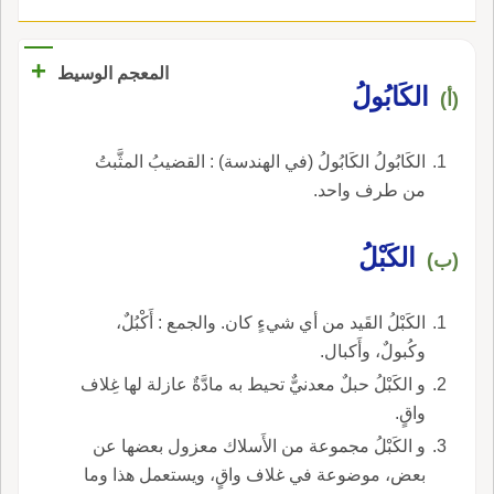
+
المعجم الوسيط
الكَابُولُ
(أ)
الكَابُولُ الكَابُولُ (في الهندسة) : القضيبُ المثَّبتُ
من طرف واحد.
الكَبْلُ
(ب)
الكَبْلُ القَيد من أي شيءٍ كان. والجمع : أَكْبُلٌ،
وكُبولٌ، وأَكبال.
و الكَبْلُ حبلٌ معدنيٌّ تحيط به مادَّةٌ عازلة لها غِلاف
واقٍ.
و الكَبْلُ مجموعة من الأَسلاك معزول بعضها عن
بعض، موضوعة في غلاف واقٍ، ويستعمل هذا وما