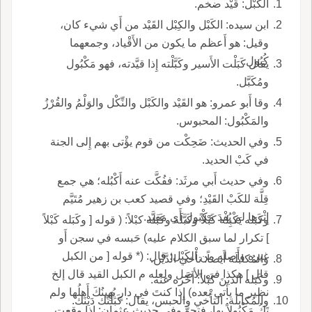
الكَبْل: قَيْد ضخم.
ابن سيده: الكَبْل والكِبْل القَيْد من أَي شيء كان،
وقيل: هو أَعظم ما يكون من الأَقْياد، وجمعهما
كُبُول.
يقال كَبَلْت الأَسير وكَبَّلْته إِذا قيَّدته، فهو مَكْبُول
ومُكَبَّل.
وقا أَبو عمرو: هو القَيْد والكَبْل والنِّكْل والوَلْمُ والقُرْزُ
والمَكْبُول: المحبوس.
وفي الحديث: ضَحِكْت من قوم يؤْتى بهم إِلى الجنة
في كَبْ الحديد.
وفي حديث أَبي مرثَد: ففُكَّت عنه أَكْبُله؛ هي جمع
قِلَّة للكَبْ القَيْدِ؛ وفي قصيد كعب بن زهير مُتَيَّم
إِثْرَها لم يُفْدَ مَكْبول أَي مقيَّد.
وكَبَله يَكْبِله كَبْلاً وكَبَّلَه وكَبَله كبْلاً: ( قوله [ وكَبَله كَبْلاً
] تكرار لما سبق الكلام عليه) حَبسه في سجن أَو
غيره وأَصله من الكَبْل؛ قال: (* قوله [ من الكبل
والمُكابلَة أَيضاً: تأْخي الدَّيْن.
قال ] هكذا في الأصل ولعله م الكبل القيد قال إلخ
وكَبَله الدينَ كَبْلاً: أَخَّره عنه.
نظير ما يأتي بعده) إِذا كنتَ في دارٍ يُهِينُكَ أَهلُها ولم
والمُكابلَة: التأْخي والحبس، يقال: كَبَلْتُك دَيْنَك.
تَكُ مَكْبُولاً بها، فتحوَّ وفي حديث عثمان: إِذا وقعت