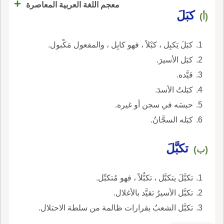
+
معجم اللغة العربية المعاصرة
كبَلَ
(أ)
كبَلَ يَكبِل ، كبْلاً ، فهو كابِل ، والمفعول مَكْبول.
كبَل الأسيرَ.
قيَّده.
كبَلتُ الأسدَ.
حبسَه في سجن أو غيره.
كبَله السجَّانُ.
تكبَّلَ
(ب)
تكبَّلَ يتكبَّل ، تكبُّلاً ، فهو مُتكبِّل.
تكبَّل الأسيرُ تقيَّد بالأغلال.
تكبَّل الشعبُ بقرارات ظالمة من سلطة الاحتلال.