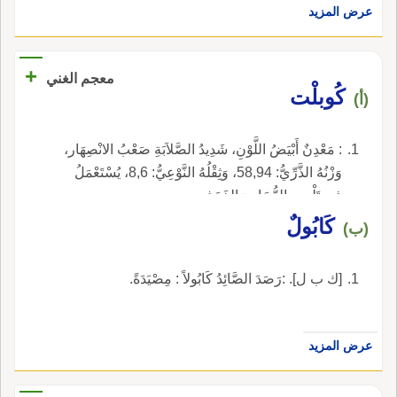
عرض المزيد
+
معجم الغني
كُوبلْت
(أ)
: مَعْدِنٌ أَبْيَضُ اللَّوْنِ، شَدِيدُ الصَّلاَبَةِ صَعْبُ الانْصِهَار،
وَزْنُهُ الذَّرِّيُّ: 58,94، وَثِقْلُهُ النَّوْعِيُّ: 8,6، يُسْتَعْمَلُ
فِي تَلْوِينِ الزُّجَاجِ وَالخَزَفِ.
كَابُولٌ
(ب)
[ك ب ل]. :رَصَدَ الصَّائِدُ كَابُولاً : مِصْيَدَةً.
عرض المزيد