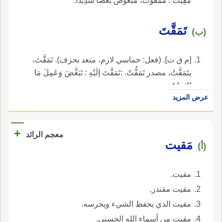
مَقِيتٌ : مَمْقُوتٌ، مَبْغُوضٌ بُغْضاً شَدِيداً.
تَمَقَّتَ
(ب)
[م ق ت]. (فعل: خماسي لازم، متعد بحرف). تَمَقَّتَ،
يتَمَقَّتُ، مصدر تَمَقُّتٌ. :تَمَقَّتَ إلَيْهِ : تَبَغَّضَ وَعَمِلَ مَا
يُبْغِضُهُ.
عرض المزيد
+
معجم الرائد
مَقيت
(أ)
مقيت.
مقيت مقتدر.
مقيت الذي يحفظ الشيء ويحرسه.
مقيت من أسماء الله الحسنى.