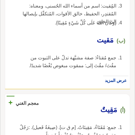
المُِقيت: اسم من أسماء الله الحُسنى، ومعناه:
المُقتدِر، الحفيظ، خالق الأقوات، المُتكفِّل بإيصالها
إلى الخلق.
{وَكَانَ اللهُ عَلَى كُلِّ شَيْءٍ مُقِيتًا}.
مَقيت
(ب)
جمع مُقتاءُ: صفة مشبَّهة تدلّ على الثبوت من
مقُتَ/ مقُتَ إلى: ممقوت مبغوض بُغْضًا شديدًا.
عرض المزيد
+
معجم الغني
مَقِيتٌ
(أ)
جمع: مُقَتَاءُ، مَقِيتَاتٌ. [م ق ت]. (صِيغَةُ فَعيل). :رَجُلٌ