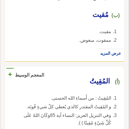
مُقيت
(ب)
مقيت.
ممقوت، مبغوض.
عرض المزيد
+
المعجم الوسيط
المُقِيتُ
(أ)
المُقِيتُ : من أَسماءِ الله الحسنى.
و المُقِيتُ المقتدر كالذي يُعطي كلّ شيءٍ قُوتَه.
وفي التنزيل العزيز: النساء آية 85وَكَانَ اللهُ عَلَى
كُلِّ شَيْءٍ مُقِيتًا ) ).