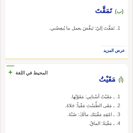
تَمَقَّتَ
(ب)
تَمَقَّتَ إليّ: تَبغَّضَ بعمل ما يُبغِضُني.
عرض المزيد
+
المحيط في اللغة
مَقَيْتُ
(أ)
ـ مَقَيْتُ أسْنانِي: مَقَوْتُها.
ـ مَقَى الطَّسْتَ مَقْياً: جَلاهُ.
ـ امْقِهِ مَقْيَتَك مالَكَ: صُنْهُ.
ـ مَقْيَةُ: الماقُ.