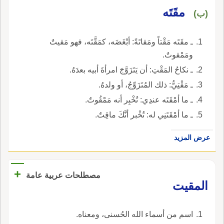
مقَتَه
(ب)
ـ مقَتَه مَقْتاً ومَقاتَةً: أبْغَضَه، كمَقَّتَه، فهو مَقيتٌ
ومَمْقوتٌ.
ـ نكاحُ المَقْتِ: أن يَتَزَوَّجَ امرأةَ أبيه بعدَهُ.
ـ مَقْتِيُّ: ذلك المُتَزَوِّجُ، أو ولدهُ.
ـ ما أمْقَتَه عندِي: تُخْبِر أنه مَمْقُوتٌ.
ـ ما أمْقَتَنِي له: تُخْبر أنَّكَ ماقِتٌ.
عرض المزيد
+
مصطلحات عربية عامة
المقيت
اسم من أسماء الله الحُسنى، ومعناه.