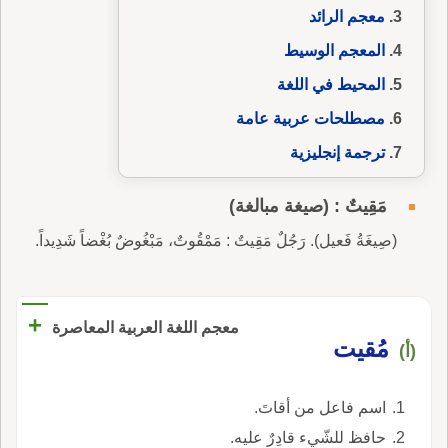
معجم الرائد
المعجم الوسيط
المحيط في اللغة
مصطلحات عربية عامة
ترجمة إنجليزية
مَقِيتٌ : (صيغة مبالغة)
(صِيغَةُ فَعيل). رَجُلٌ مَقِيتٌ : مَمْقُوتٌ، مَبْغُوضٌ بُغْضاً شَدِيداً.
+
معجم اللغة العربية المعاصرة
مُقيت
(أ)
اسم فاعل من أقاتَ.
حافظ للشّيء قادِرٌ عليه.